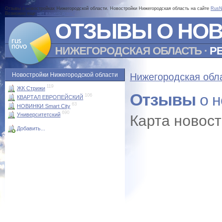
Отзывы о новостройках Нижегородской области. Новостройки Нижегородская область на сайте
RusN
Возможно еще
нет вашего дома?
ОТЗЫВЫ О НО
НИЖЕГОРОДСКАЯ ОБЛАСТЬ
·
Р
Новостройки Нижегородской области
Нижегородская обл
119
ЖК Стрижи
Отзывы
о н
106
КВАРТАЛ ЕВРОПЕЙСКИЙ
63
НОВИНКИ Smart City
690
Университетский
Карта новос
Добавить...