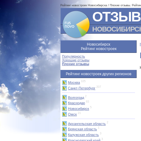
Рейтинг новостроек Новосибирска / Плохие отзывы. Рейти
ОТЗЫВ
НОВОСИБИРС
Новосибирск
Рейтинг новостроек
Популярность
Хорошие отзывы
Плохие отзывы
Рейтинг новостроек других регионов
105
Москва
207
Санкт-Петербург
2
Волгоград
93
Краснодар
5
Новосибирск
21
Омск
2
Архангельская область
1
Брянская область
3
Калужская область
3
Краснодарский край