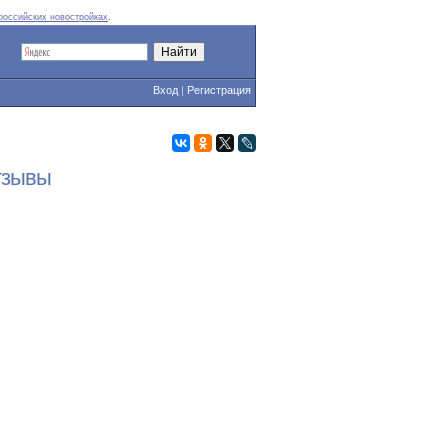
российских новостройках
.
Вход
|
Регистрация
тзывы