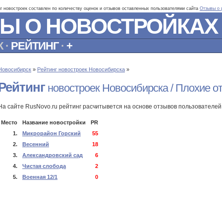
нг новостроек составлен по количеству оценок и отзывов оставленных пользователями сайта
Отзывы о 
Ы О НОВОСТРОЙКАХ
К
·
РЕЙТИНГ
·
+
Новосибирск
»
Рейтинг новостроек Новосибирска
»
Рейтинг
новостроек Новосибирска / Плохие о
На сайте RusNovo.ru рейтинг расчитывется на основе отзывов пользователей
Место
Название новостройки
PR
1.
Микрорайон Горский
55
2.
Весенний
18
3.
Александровский сад
6
4.
Чистая слобода
2
5.
Военная 12/1
0