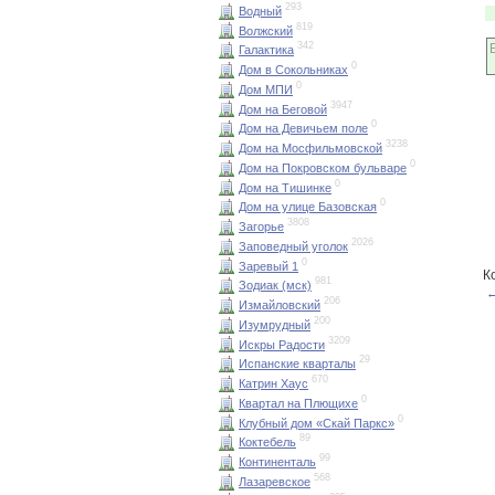
293
Водный
819
Волжский
342
Галактика
0
Дом в Сокольниках
0
Дом МПИ
3947
Дом на Беговой
0
Дом на Девичьем поле
3238
Дом на Мосфильмовской
0
Дом на Покровском бульваре
0
Дом на Тишинке
0
Дом на улице Базовская
3808
Загорье
2026
Заповедный уголок
0
Заревый 1
К
981
Зодиак (мск)
←
206
Измайловский
200
Изумрудный
3209
Искры Радости
29
Испанские кварталы
670
Катрин Хаус
0
Квартал на Плющихе
0
Клубный дом «Скай Паркс»
89
Коктебель
99
Континенталь
568
Лазаревское