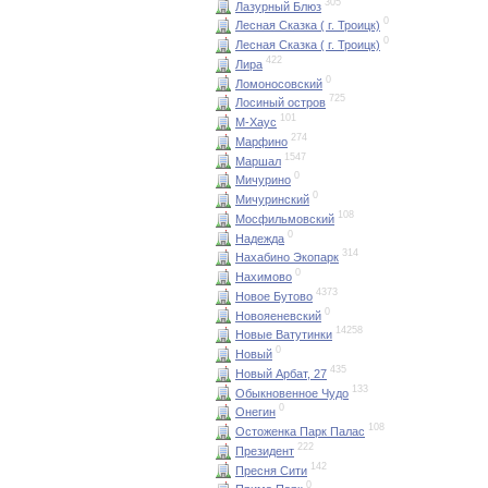
305
Лазурный Блюз
0
Лесная Сказка ( г. Троицк)
0
Лесная Сказка ( г. Троицк)
422
Лира
0
Ломоносовский
725
Лосиный остров
101
М-Хаус
274
Марфино
1547
Маршал
0
Мичурино
0
Мичуринский
108
Мосфильмовский
0
Надежда
314
Нахабино Экопарк
0
Нахимово
4373
Новое Бутово
0
Новояеневский
14258
Новые Ватутинки
0
Новый
435
Новый Арбат, 27
133
Обыкновенное Чудо
0
Онегин
108
Остоженка Парк Палас
222
Президент
142
Пресня Сити
0