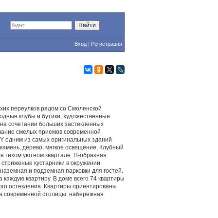
Вход
|
Регистрация
хих переулков рядом со Смоленской
дные клубы и бутики, художественные
 на сочетании больших застекленных
ование смелых приемов современной
Y одним из самых оригинальных зданий
камень, дерево, мягкое освещение. Клубный
в тихом уютном квартале. П-образная
 стриженые кустарники в окружении
наземная и подземная парковки для гостей.
 каждую квартиру. В доме всего 74 квартиры
ого остекления. Квартиры ориентированы
ама современной столицы: набережная