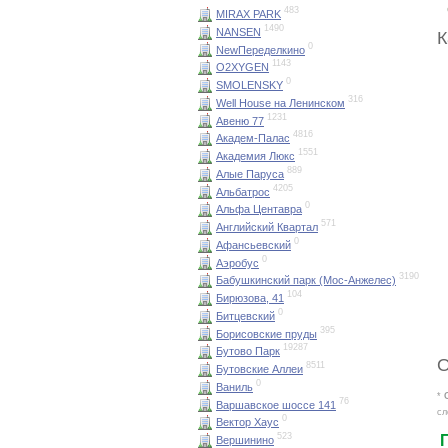
483
MIRAX PARK
1490
NANSEN
К
0
NewПеределкино
1143
O2XYGEN
0
SMOLENSKY
316
Well House на Ленинском
1231
Авеню 77
4816
Академ-Палас
1551
Академия Люкс
889
Алые Паруса
4205
Альбатрос
0
Альфа Центавра
571
Английский Квартал
0
Афансьевский
0
Аэробус
3190
Бабушкинский парк (Мос-Анжелес)
104
Бирюзова, 41
0
Битцевский
395
Борисовские пруды
19287
Бутово Парк
О
8511
Бутовские Аллеи
0
Ваниль
*
76
Варшавское шоссе 141
сл
0
Вектор Хаус
523
Вершинино