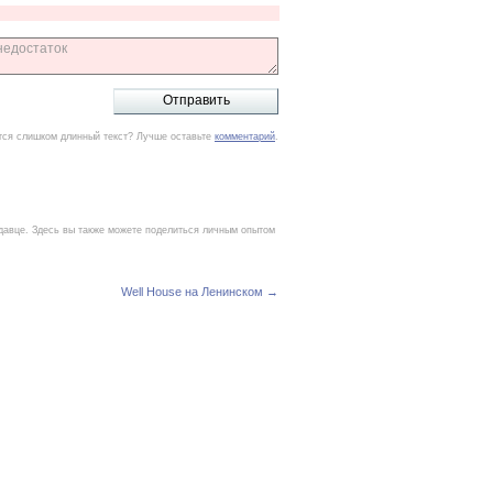
тся слишком длинный текст? Лучше оставьте
комментарий
.
давце. Здесь вы также можете поделиться личным опытом
Well House на Ленинском →