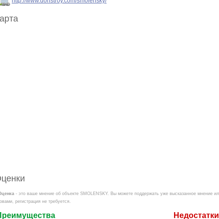
http://www.donstroy.com/smolensky/
арта
ценки
Оценка
- это ваше мнение об объекте SMOLENSKY. Вы можете поддержать уже высказанное мнение или
овами, регистрация не требуется.
Преимущества
Недостатки