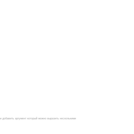
 добавить аргумент который можно выразить несколькими