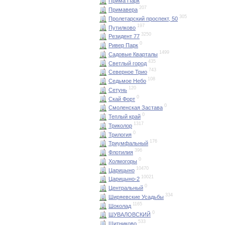
Прима Парк
207
Примавера
305
Пролетарский проспект, 50
197
Путилково
3250
Резидент 77
0
Ривер Парк
1499
Садовые Кварталы
435
Светлый город
743
Северное Трио
108
Седьмое Небо
120
Сетунь
0
Скай Форт
0
Смоленская Застава
0
Теплый край
1317
Триколор
0
Трилогия
176
Триумфальный
396
Флотилия
0
Холмогоры
10470
Царицыно
10021
Царицыно-2
0
Центральный
334
Ширяевские Усадьбы
1165
Шоколад
0
ШУВАЛОВСКИЙ
533
Щитниково