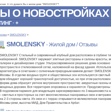
нская. А что думаете Вы о жилом доме "SMOLENSKY"?
Ы О НОВОСТРОЙКАХ
ТИНГ
·
+
осква
»
SMOLENSKY
»
SMOLENSKY
- Жилой дом / Отзывы
SMOLENSKY Стильный и современный клубный дом расположен в глубине ти
набережной. SMOLENSKY окружают элитные рестораны и салоны красоты, мо
галереи и дизайнерские студии. Ультрасовременное решение дома основано
пространств и стилизованной сетки, наложенной на фасад здания. Использ
архитектуры в сочетании с солнечным природным камнем делает SMOLENSK
Москвы. В отделке входных групп и общественных зон используются светлый 
дом обладает хорошей транспортной доступностью, но при этом расположен 
форма дома образует уютное внутреннее пространство: аккуратные газоны и
мощеных дорожек. Вся территория огорожена и охраняется. Предусмотрены 
В подземном паркинге для владельцев зарезервировано по 3 машиноместа на
– светлых и просторных за счет многочисленных панорамных окон и витражн
на 2-3 стороны света. Из окон и с террас открывается великолепная панор
Москвы-реки, высотка МИД, Дом Правительства и Арбат.