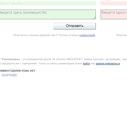
Получается слишком длинный текст? Лучше оставьте
комментарий
.
Получае
*
Комментарии
- это развёрнутый диалог об объекте SMOLENSKY, инфраструктуре, застройщике, про
сотрудничества с компаниями. Чтобы оставить комментарии нужно
войти
или
зарегистрироваться
.
омментариев пока нет
 O2XYGEN