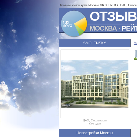
Отзывы о жилом доме Москвы:
SMOLENSKY
, ЦАО, Смоле
ОТЗЫВ
МОСКВА
·
РЕЙ
SMOLENSKY
М
ЦАО, Смоленская
Уже сдан
Новостройки Москвы