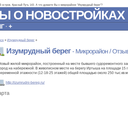
й остров, Красный Путь 143. А что думаете Вы о микрорайоне "Изумрудный берег"?
Ы О НОВОСТРОЙКАХ
НГ
·
+
ск
»
Изумрудный берег
»
Изумрудный берег
- Микрорайон / Отзы
Новый жилой микрорайон, построенный на месте бывшего судоремонтного зав
город на набережной. В живописном месте на берегу Иртыша на площади 15 
переменной этажности (12-18-25 этажей) общей площадью около 250 тыс.кв.м
http://izumrudni-bereg.ru/
арта