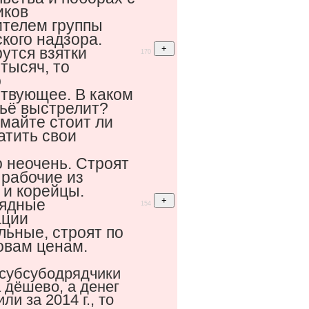
иков
ителем группы
кого надзора.
утся взятки
170
тысяч, то
о
ствующее. В каком
жьё выстрелит?
майте стоит ли
атить свои
 неочень. Строят
 рабочие из
 и корейцы.
ядные
154
ации
льные, строят по
овам ценам.
субсубодрядчики
а дёшево, а денег
ли за 2014 г., то