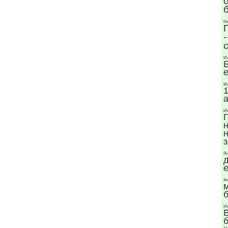
Ию
Ию
Б
Ма
1
а
Ию
н
Ян
д
е
Фе
Ию
В
б