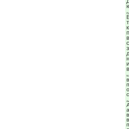
Ию
Ма
Ав