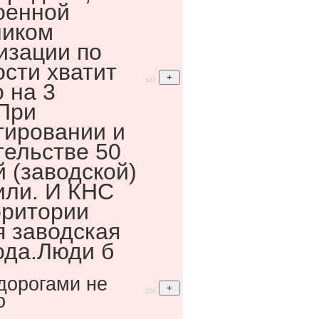
оенной
чиком
изации по
сти хватит
447
 на 3
При
тировании и
тельстве 50
й (заводской)
или. И КНС
рритории
я заводская
ода.Люди б
 дорогами не
256
о