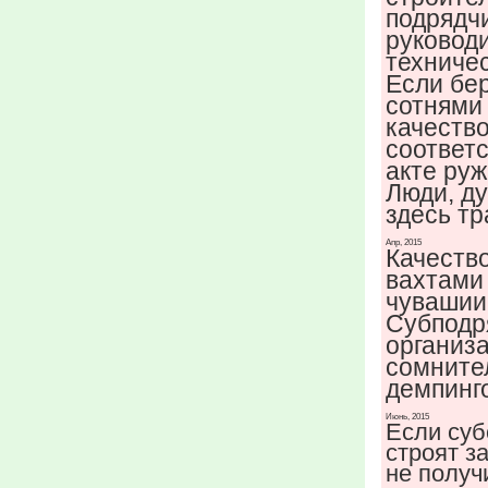
подрядч
руковод
техничес
Если бер
сотнями 
качеств
соответ
акте ру
Люди, ду
здесь тр
Апр, 2015
Качество
вахтами
чувашии
Субподр
организ
сомните
демпинг
Июнь, 2015
Если суб
строят з
не получи