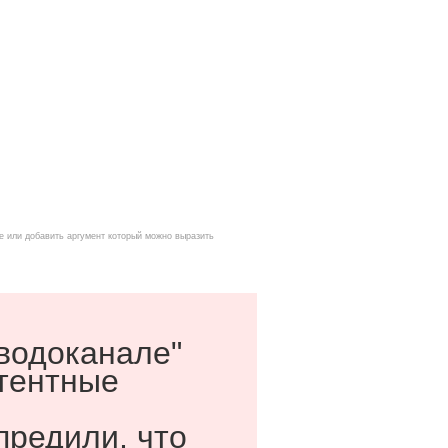
е или добавить аргумент который можно выразить
водоканале"
тентные
предили, что