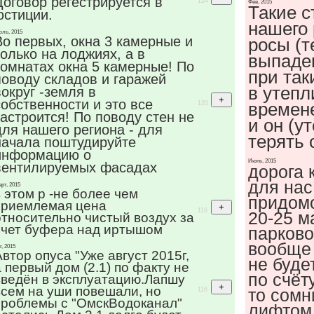
Договор регестрируется в
124
Фев, 2015
Такие с
юстиции.
нашего 
ль, 2015
Во первых, окна 3 камерные и
росы (т
только на лоджиях, а в
выпаде
комнатах окна 5 камерные! По
при так
поводу складов и гаражей
в утепл
вокруг -земля в
собственности и это все
времен
120
застроится! По поводу стен не
и он (у
для нашего региона - для
терять 
начала поштудируйте
информацию о
Июнь, 2015
вентилируемых фасадах
дорога 
для нас
рт, 2015
в этом р -не более чем
придомо
приемлемая цена
116
20-25 м
относительно чистый воздух за
счет буфера над иртышом
парков
вообще 
г, 2015
Автор опуса "Уже август 2015г,
не буде
а первый дом (2.1) по факту не
по счёт
введён в эксплуатацию.Лапшу
всем на уши повешали, но
то сомн
116
проблемы с "ОмскВодоканал"
лифтом