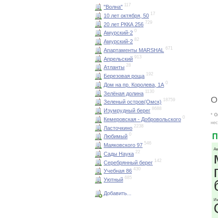
117
"Волна"
17
10 лет октября, 50
729
20 лет РККА 256
0
Амурский-2
82
Амурский-2
671
Апартаменты MARSHAL
913
Апрельский
28
Атланты
192
Березовая роща
0
Дом на пр. Королева, 1А
1130
Зелёная долина
О
18759
Зеленый остров(Омск)
8688
Изумрудный берег
*
О
0
Кемеровская - Добровольского
нес
2238
Ласточкино
0
П
Любимый
546
Маяковского 97
Ав
22
Сады Наука
142
Серебрянный берег
430
Учебная 86
685
Уютный
Добавить...
Ию