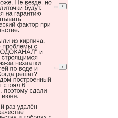
оже. Не везде, но
литочки будут.
180
я на гарантию
итывать
еский фактор при
льстве.
ыли из кирпича.
о проблемы с
ОДОКАНАЛ" и
о строящимся
из-за нехватки
ей по воде и
171
Когда решат?
дом построенный
ы стоял 6
, поэтому сдали
в июне.
й раз удалён
качестве
ьства и поборах с