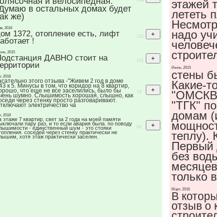
колясочная и велосипедная.
104
этажей т
(Думаю в остальных домах будет
лететь п
ак же)
Несмотр
в, 2016
надо уч
ом 1372, отопление есть, лифт
102
аботает !
человеч
строите
нь, 2015
Подстанция ДАВНО стоит на
101
территории
Июнь, 2015
стены б
г, 2018
асательно этого отзыва -"Живем 2 год в доме
Какие-т
43 к 5. Минусы в том, что коридор на 8 квартир,
орошо, что еще не все заселились, было бы
"ОМСКВ
74
чень шумно. Слышимость хорошая, слышно, как
оседи через стенку просто разговаривают.
"ТГК" п
тключают электричество ча
домам (
г, 2018
а этаже 7 квартир, свет за 2 года на моей памяти
мощност
ыключали пару раз, и то если авария была. по поводу
66
лышимости - единственный шум - это стояки
топления. соседей через стенку практически не
теплу). 
лышим, хотя этаж практически заселен.
Первый 
без вод
месяцев
только 
Март, 2016
В которы
отзыв о 
строител