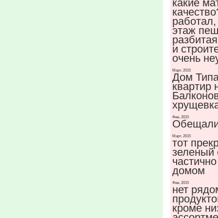
какие ма
качество
работал,
этаж пеш
разбитая
и строит
очень не
Март, 2015
Дом Типа
квартир 
Балконов
хрущевк
Фев, 2015
Обещали 
Март, 2015
тот прек
зеленый 
частично
домом
Фев, 2015
нет рядо
продукто
кроме ни
ассортме