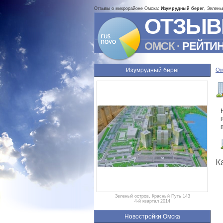
Отзывы о микрорайоне Омска:
Изумрудный берег
, Зелены
ОТЗЫВ
ОМСК
·
РЕЙТИ
Изумрудный берег
Ом
К
Зеленый остров, Красный Путь 143
4-й квартал 2014
Новостройки Омска