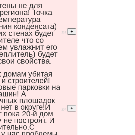
тены не для
региона! Точка
емпература
ния конденсата)
их стенах будет
219
ителе что со
ем увлажнит его
теплитель) будет
свои свойства.
к домам убитая
 и строителей!
вые парковки на
ашин! А
очных площадок
нет в округе!И
207
т пока 20-й дом
у не построят. И
ительно.С
 у нас проблемы