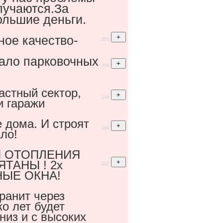
лучаются.За
ольшие деньги.
ое качество-
205
ало парковочных
204
астный сектор,
184
и гаражи
 дома. И строят
184
ло!
И ОТОПЛЕНИЯ
ЯТАНЫ ! 2х
182
ЫЕ ОКНА!
ранит через
ко лет будет
низ и с высоких