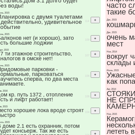
остались.Дом 3.1 долго будет
часто с
без воды!
такие б
нь, 2015
Планировка с двумя туалетами
Дек, 2015
- действительно, удивительное
114
кошмарн
событие
Дек, 2015
нь, 2015
очень м
алконов нет (и хорошо), зато
109
мест
есть большие лоджии
рт, 2015
Ноя, 2014
7 ти этажное строительство,
вокруг ч
107
налогов в омске нет!
склады 
нь, 2015
Придомовые парковки -
Июнь, 2015
Ужасные
нормальные, парковаться
106
аучитесь сперва, по два места
как попа
занимаете.
Авг, 2014
в, 2016
СТОЯК
ом кр. путь 1372 , отопление
106
НЕ СПР
сть и лифт работает!
КАМЕРН
в, 2015
место хорошее лока вроде строят
104
быстро
Ноя, 2015
Керамог
ль, 2015
несколь
 доме 2.1 есть охранник, потом
лететь в
удет консьерж. Так же есть