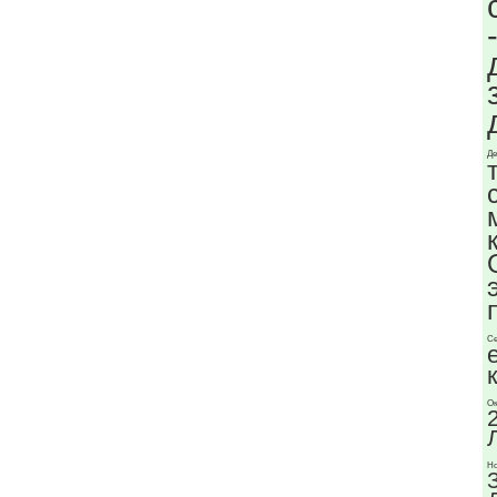
Де
Се
Ок
Но