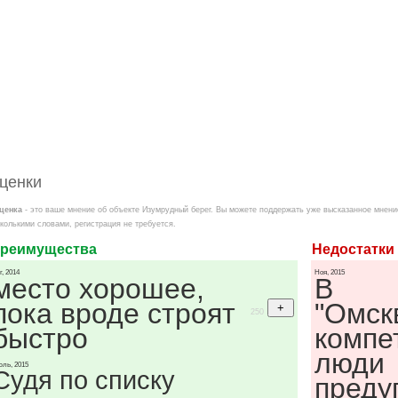
ценки
ценка
- это ваше мнение об объекте Изумрудный берег. Вы можете поддержать уже высказанное мнени
колькими словами, регистрация не требуется.
реимущества
Недостатки
г, 2014
Ноя, 2015
место хорошее,
В
пока вроде строят
"Омск
250
быстро
компе
люди
ль, 2015
Судя по списку
преду