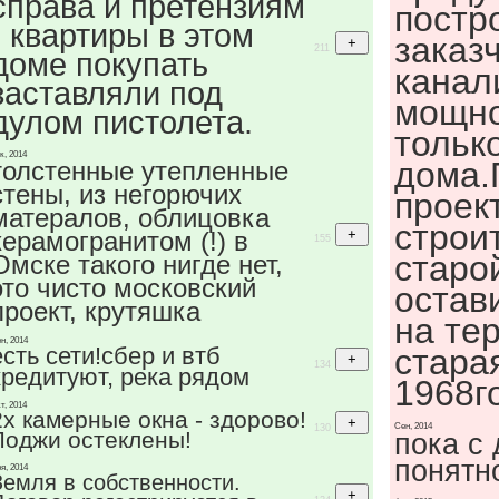
справа и претензиям
постр
- квартиры в этом
заказ
211
доме покупать
канал
заставляли под
мощно
дулом пистолета.
только
к, 2014
дома.
толстенные утепленные
стены, из негорючих
проек
матералов, облицовка
строи
керамогранитом (!) в
155
старо
Омске такого нигде нет,
это чисто московский
остав
проект, крутяшка
на те
н, 2014
есть сети!сбер и втб
стара
134
кредитуют, река рядом
1968г
т, 2014
2х камерные окна - здорово!
Сен, 2014
130
Лоджи остеклены!
пока с
понятн
я, 2014
Земля в собственности.