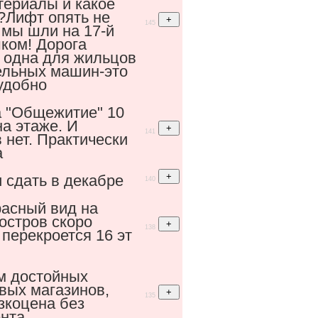
териалы и какое
?Лифт опять не
145
 мы шли на 17-й
ком! Дорога
 одна для жильцов
ельных машин-это
удобно
 "Общежитие" 10
на этаже. И
141
 нет. Практически
а
сдать в декабре
140
расный вид на
остров скоро
138
 перекроется 16 эт
м достойных
вых магазинов,
135
зкоцена без
нта