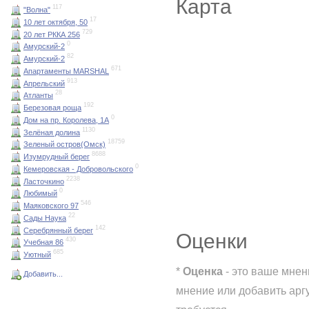
Карта
117
"Волна"
17
10 лет октября, 50
729
20 лет РККА 256
0
Амурский-2
82
Амурский-2
671
Апартаменты MARSHAL
913
Апрельский
28
Атланты
192
Березовая роща
0
Дом на пр. Королева, 1А
1130
Зелёная долина
18759
Зеленый остров(Омск)
8688
Изумрудный берег
0
Кемеровская - Добровольского
2238
Ласточкино
0
Любимый
546
Маяковского 97
22
Сады Наука
142
Серебрянный берег
Оценки
430
Учебная 86
685
Уютный
*
Оценка
- это ваше мнен
Добавить...
мнение или добавить арг