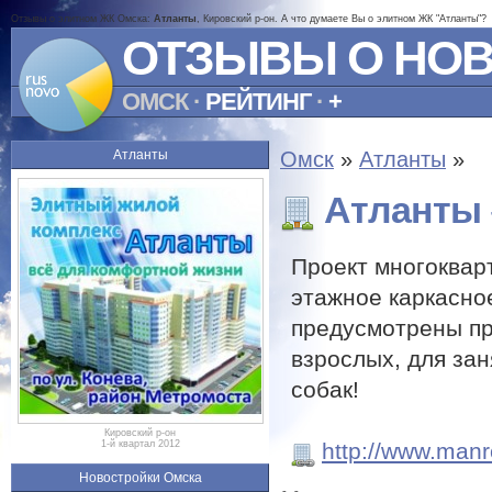
Отзывы о элитном ЖК Омска:
Атланты
, Кировский р-он. А что думаете Вы о элитном ЖК "Атланты"?
ОТЗЫВЫ О НО
ОМСК
·
РЕЙТИНГ
·
+
Атланты
Омск
»
Атланты
»
Атланты
Проект многоквар
этажное каркасное
предусмотрены пр
взрослых, для зан
собак!
Кировский р-он
http://www.manr
1-й квартал 2012
Новостройки Омска