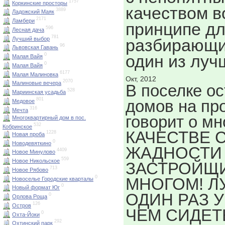
1757
Коркинские просторы
качеством в
3889
Ладожский Маяк
2171
Ламбери
принципе д
596
Лесная дача
781
Лучший выбор
разбирающи
96
Львовская Гавань
один из луч
0
Малая Вайя
0
Малая Вайя
6177
Малая Малиновка
Окт, 2012
2070
Малиновые вечера
В поселке ос
528
Мариинская усадьба
801
домов на пр
Медовое
316
Мечта
говорит о мн
Многоквартирный дом в пос.
532
Кобринское
КАЧЕСТВЕ 
1228
Новая проба
0
Новодевяткино
ЖАДНОСТИ
4409
Новое Минулово
559
Новое Никольское
ЗАСТРОЙЩИ
713
Новое Рябово
0
МНОГОМ! Л
Новоселье Городские кварталы
0
Новый формат Юг
ОДИН РАЗ 
0
Орлова Роща
126
Остров
ЧЕМ СИДЕТ
0
Охта-Йоки
292
Охтинский парк