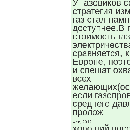
У газовиков 
стратегия из
газ стал намн
доступнее.В 
стоимость газ
электричеств
сравняется, к
Европе, поэт
и спешат охв
всех
желающих(ос
если газопро
среднего дав
пролож
Фев, 2012
хороший пос