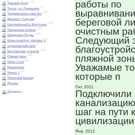
работы по
1347
Токкари-Лэнд
311
Тосно, ул. Радищева
выравниван
2636
Тридевяткино царство
0
береговой л
Фаворит (Сокули)
1528
Центральный в Колтушах
очистным ра
1978
Черничная поляна
2108
Шведские Пруды
Следующий 
0
Шлиссельбург, Кирова, 5
0
благоустрой
шуваловский парк
7458
Щегловская усадьба
пляжной зон
1986
Южная дача
646
Юкки Сити
Уважамые то
0
Юкковское
547
Янино 1
которые п
0
Янинский Каскад
0
Янтарь
Окт, 2011
Подключили 
Добавить...
канализацию
шаг на пути 
цивилизации
Янв, 2012