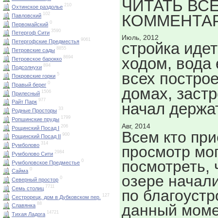
ЧИТАТЬ ВС
210
Охтинское раздолье
102
КОММЕНТА
Павловский
0
Первомайский
3590
Петергоф Сити
Июль, 2012
9061
Петергофские Предместья
стройка иде
8855
Петровские сады
8694
ходом, вода 
Петровское барокко
894
Подсолнухи
всех постро
5
Покровские горки
0
Правый берег
домах, заст
1506
Прилесный
977
Райт Парк
начал держа
33
Родные Просторы
1799
Ропшинские пруды
Авг, 2014
206
Рощинский Посад I
Всем кто при
900
Рощинский Посад II
314
Румболово
просмотр мо
2984
Румболово Сити
посмотреть, 
0
Румболовское Предместье
0
Сайма
озере начал
0
Северный простор
7711
Семь столиц
по благоустр
127
Сестрорецк, дом в Дубковском пер.
88
данный моме
Славянка
14721
Тихая Ладога