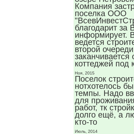
Компания заст
поселка ООО
"ВсевИнвестСт
благодарит за 
информирует. В
ведется строит
второй очереди
заканчивается 
коттеджей под 
Ноя, 2015
Поселок строит
нотхотелось бы
темпы. Надо в
для проживани
работ, тк строй
долго ещё, а л
кто-то
Июль, 2014