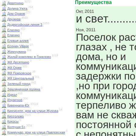
Преимущества
3077
Девяткино
784
Долина Уюта
Окт, 2011
727
Дом Оранж
и свет.........
4948
Дружное
1253
Дудергофская линия 3
453
Ноя, 2011
Елагино
Поселок рас
7
Елагино
0
Еловая аллея
глазах , не 
27
Есенин Village
394
Жемчужина
дома, но и
1018
Жилой комплекс в Горелово
0
коммуникац
ЖК Десяткино
370
ЖК Орже
задержки по
35
ЖК Покровское
701
ЖК Центральный
,но при горо
942
Зеленый город
0
Земляничная поляна
коммуникац
418
Идеал
204
Изумrood
терпеливо ж
30019
Кивеннапа-Юг
14
Кингисепп, дом на улице Жукова
вам не сква
7925
Киссолово
постоянной 
0
Кокосы
3654
Колтуши 5+
с непонятн
0
Коммунар, дом на улице Павловская