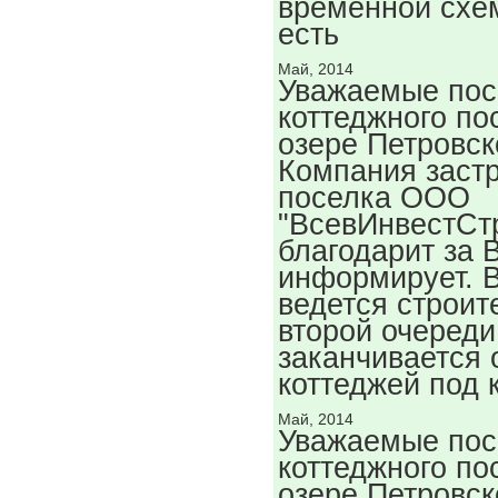
временной схем
есть
Май, 2014
Уважаемые пос
коттеджного по
озере Петровск
Компания заст
поселка ООО
"ВсевИнвестСт
благодарит за 
информирует. В
ведется строит
второй очереди
заканчивается 
коттеджей под 
Май, 2014
Уважаемые пос
коттеджного по
озере Петровск