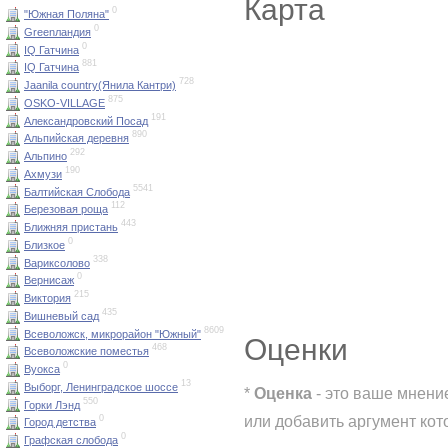
Карта
0
"Южная Поляна"
0
Greenландия
0
IQ Гатчина
881
IQ Гатчина
728
Jaanila country(Янила Кантри)
875
OSKO-VILLAGE
191
Александровский Посад
890
Альпийская деревня
292
Альпино
190
Ахмузи
5541
Балтийская Слобода
112
Березовая роща
443
Ближняя пристань
0
Близкое
338
Вариксолово
0
Вернисаж
215
Виктория
435
Вишневый сад
8609
Всеволожск, микрорайон "Южный"
Оценки
468
Всеволожские поместья
0
Вуокса
13
Выборг, Ленинградское шоссе
*
Оценка
- это ваше мнени
550
Горки Лэнд
или добавить аргумент кот
0
Город детства
0
Графская слобода