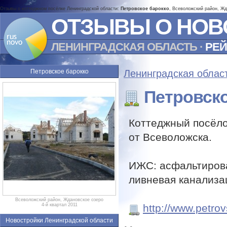
Отзывы о коттеджном посёлке Ленинградской области:
Петровское барокко
, Всеволожский район, Жд
ОТЗЫВЫ О НОВ
ЛЕНИНГРАДСКАЯ ОБЛАСТЬ
·
РЕЙ
Петровское барокко
Ленинградская облас
Петровско
Коттеджный посёлок
от Всеволожска.
ИЖС: асфальтирова
ливневая канализа
Всеволожский район, Ждановское озеро
http://www.petro
4-й квартал 2011
Новостройки Ленинградской области