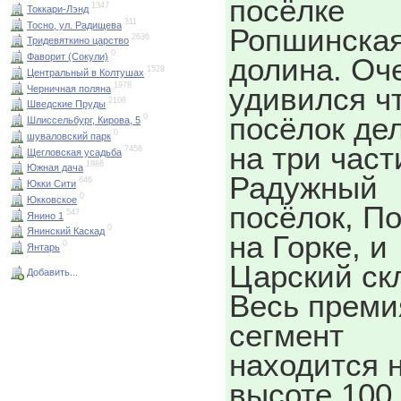
посёлке
1347
Токкари-Лэнд
311
Тосно, ул. Радищева
Ропшинска
2636
Тридевяткино царство
0
Фаворит (Сокули)
долина. Оч
1528
Центральный в Колтушах
1978
удивился ч
Черничная поляна
2108
Шведские Пруды
посёлок де
0
Шлиссельбург, Кирова, 5
0
шуваловский парк
на три част
7458
Щегловская усадьба
1986
Южная дача
Радужный
646
Юкки Сити
0
Юкковское
посёлок, П
547
Янино 1
0
Янинский Каскад
на Горке, и
0
Янтарь
Царский ск
Добавить...
Весь прем
сегмент
находится 
высоте 100