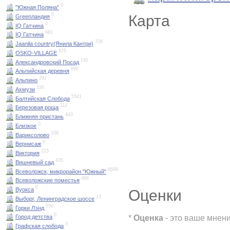
0
"Южная Поляна"
0
Карта
Greenландия
0
IQ Гатчина
881
IQ Гатчина
728
Jaanila country(Янила Кантри)
875
OSKO-VILLAGE
191
Александровский Посад
890
Альпийская деревня
292
Альпино
190
Ахмузи
5541
Балтийская Слобода
112
Березовая роща
443
Ближняя пристань
0
Близкое
338
Вариксолово
0
Вернисаж
215
Виктория
435
Вишневый сад
8609
Всеволожск, микрорайон "Южный"
468
Всеволожские поместья
0
Вуокса
Оценки
13
Выборг, Ленинградское шоссе
550
Горки Лэнд
0
*
Оценка
- это ваше мнен
Город детства
0
Графская слобода