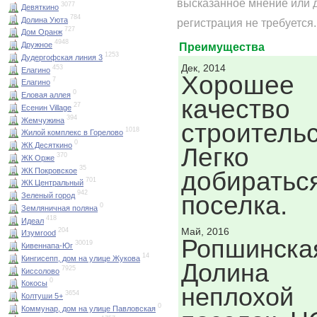
высказанное мнение или 
3077
Девяткино
784
Долина Уюта
регистрация не требуется.
727
Дом Оранж
4948
Дружное
Преимущества
1253
Дудергофская линия 3
Дек, 2014
453
Елагино
Хорошее
7
Елагино
0
Еловая аллея
качество
27
Есенин Village
394
Жемчужина
строительс
1018
Жилой комплекс в Горелово
0
ЖК Десяткино
Легко
370
ЖК Орже
35
ЖК Покровское
добиратьс
701
ЖК Центральный
942
поселка.
Зеленый город
0
Земляничная поляна
418
Идеал
Май, 2016
204
Изумrood
Ропшинска
30019
Кивеннапа-Юг
14
Кингисепп, дом на улице Жукова
Долина
7925
Киссолово
0
Кокосы
неплохой
3654
Колтуши 5+
0
Коммунар, дом на улице Павловская