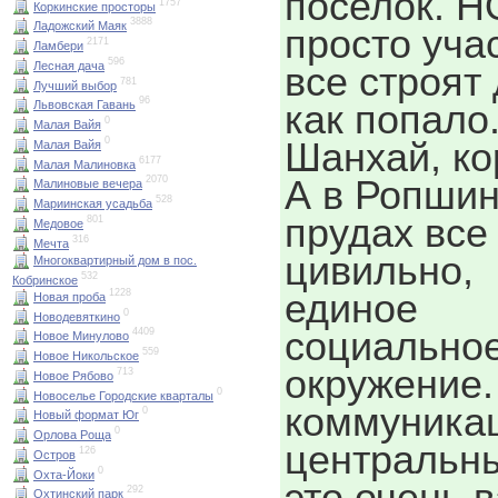
поселок. Н
1757
Коркинские просторы
3888
Ладожский Маяк
просто уча
2171
Ламбери
596
Лесная дача
все строят
781
Лучший выбор
96
как попало
Львовская Гавань
0
Малая Вайя
Шанхай, ко
0
Малая Вайя
6177
Малая Малиновка
А в Ропшин
2070
Малиновые вечера
528
Мариинская усадьба
прудах все
801
Медовое
316
Мечта
цивильно,
Многоквартирный дом в пос.
532
Кобринское
единое
1228
Новая проба
0
Новодевяткино
социально
4409
Новое Минулово
559
Новое Никольское
окружение.
713
Новое Рябово
0
Новоселье Городские кварталы
коммуника
0
Новый формат Юг
0
Орлова Роща
центральны
126
Остров
0
Охта-Йоки
это очень 
292
Охтинский парк