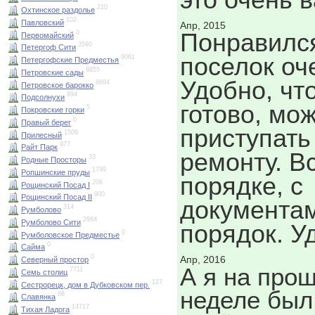
210
Охтинское раздолье
102
Павловский
Апр, 2015
Понравилс
0
Первомайский
3590
Петергоф Сити
поселок оч
9061
Петергофские Предместья
8855
Петровские сады
Удобно, чт
8694
Петровское барокко
894
Подсолнухи
готово, мо
5
Покровские горки
0
Правый берег
приступать
1506
Прилесный
977
Райт Парк
ремонту. В
33
Родные Просторы
1799
Ропшинские пруды
порядке, с
206
Рощинский Посад I
900
Рощинский Посад II
документа
314
Румболово
2984
Румболово Сити
порядок. У
0
Румболовское Предместье
0
Сайма
0
Апр, 2016
Северный простор
А я на про
7711
Семь столиц
127
Сестрорецк, дом в Дубковском пер.
неделе был
88
Славянка
14717
Тихая Ладога