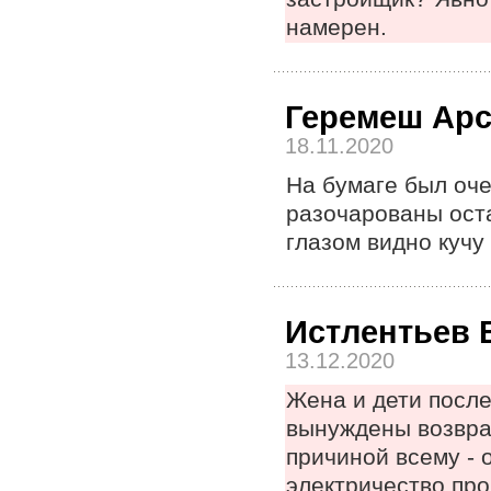
намерен.
Геремеш Ар
18.11.2020
На бумаге был оче
разочарованы ост
глазом видно кучу
Истлентьев 
13.12.2020
Жена и дети после
вынуждены возвращ
причиной всему - 
электричество про