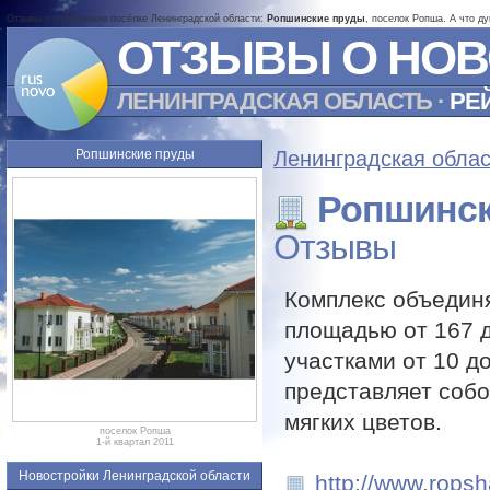
Отзывы о коттеджном посёлке Ленинградской области:
Ропшинские пруды
, поселок Ропша. А что д
ОТЗЫВЫ О НОВ
ЛЕНИНГРАДСКАЯ ОБЛАСТЬ
·
РЕ
Ропшинские пруды
Ленинградская облас
Ропшинск
Отзывы
Комплекс объединя
площадью от 167 
участками от 10 д
представляет собо
мягких цветов.
поселок Ропша
1-й квартал 2011
Новостройки Ленинградской области
http://www.ropsh