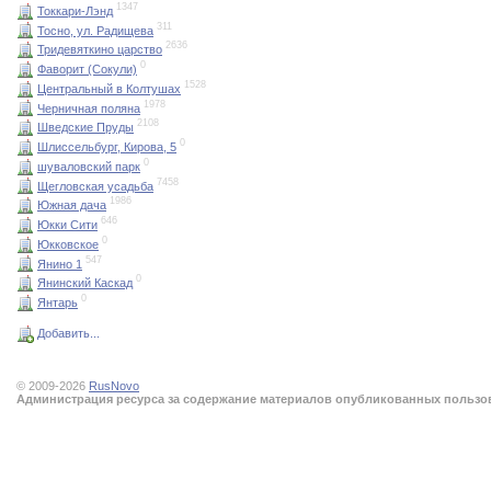
1347
Токкари-Лэнд
311
Тосно, ул. Радищева
2636
Тридевяткино царство
0
Фаворит (Сокули)
1528
Центральный в Колтушах
1978
Черничная поляна
2108
Шведские Пруды
0
Шлиссельбург, Кирова, 5
0
шуваловский парк
7458
Щегловская усадьба
1986
Южная дача
646
Юкки Сити
0
Юкковское
547
Янино 1
0
Янинский Каскад
0
Янтарь
Добавить...
© 2009-2026
RusNovo
Администрация ресурса за содержание материалов опубликованных пользова