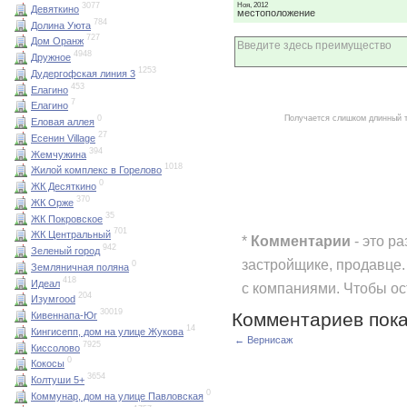
Ноя, 2012
3077
Девяткино
местоположение
784
Долина Уюта
727
Дом Оранж
4948
Дружное
1253
Дудергофская линия 3
453
Елагино
7
Елагино
Получается слишком длинный 
0
Еловая аллея
27
Есенин Village
394
Жемчужина
1018
Жилой комплекс в Горелово
0
ЖК Десяткино
370
ЖК Орже
35
ЖК Покровское
701
ЖК Центральный
*
Комментарии
- это р
942
Зеленый город
застройщике, продавце.
0
Земляничная поляна
418
Идеал
с компаниями. Чтобы о
204
Изумrood
30019
Комментариев пока
Кивеннапа-Юг
14
Кингисепп, дом на улице Жукова
← Вернисаж
7925
Киссолово
0
Кокосы
3654
Колтуши 5+
0
Коммунар, дом на улице Павловская