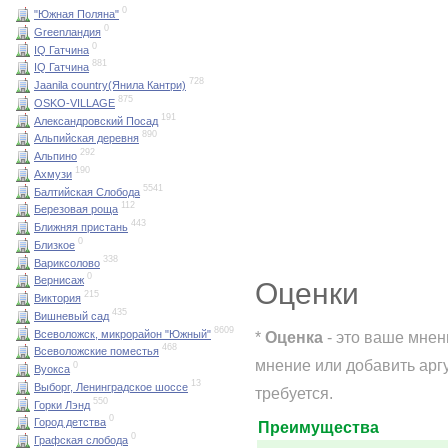
0
"Южная Поляна"
0
Greenландия
0
IQ Гатчина
881
IQ Гатчина
728
Jaanila country(Янила Кантри)
875
OSKO-VILLAGE
191
Александровский Посад
890
Альпийская деревня
292
Альпино
190
Ахмузи
5541
Балтийская Слобода
112
Березовая роща
443
Ближняя пристань
0
Близкое
338
Вариксолово
0
Вернисаж
Оценки
215
Виктория
435
Вишневый сад
8609
Всеволожск, микрорайон "Южный"
*
Оценка
- это ваше мнен
468
Всеволожские поместья
мнение или добавить арг
0
Вуокса
13
Выборг, Ленинградское шоссе
требуется.
550
Горки Лэнд
0
Город детства
Преимущества
0
Графская слобода