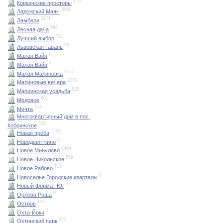
1757
Коркинские просторы
3888
Ладожский Маяк
2171
Ламбери
596
Лесная дача
781
Лучший выбор
96
Львовская Гавань
0
Малая Вайя
0
Малая Вайя
6177
Малая Малиновка
2070
Малиновые вечера
528
Мариинская усадьба
801
Медовое
316
Мечта
Многоквартирный дом в пос.
532
Кобринское
1228
Новая проба
0
Новодевяткино
4409
Новое Минулово
559
Новое Никольское
713
Новое Рябово
0
Новоселье Городские кварталы
0
Новый формат Юг
0
Орлова Роща
126
Остров
0
Охта-Йоки
292
Охтинский парк