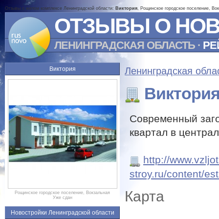
Отзывы о жилом комплексе Ленинградской области:
Виктория
, Рощинское городское поселение, Вок
ОТЗЫВЫ О НО
ЛЕНИНГРАДСКАЯ ОБЛАСТЬ
·
РЕ
Виктория
Ленинградская обла
Виктори
Современный заг
квартал в центра
http://www.vzljot
stroy.ru/content/es
Карта
Рощинское городское поселение, Вокзальная
Уже сдан
Новостройки Ленинградской области