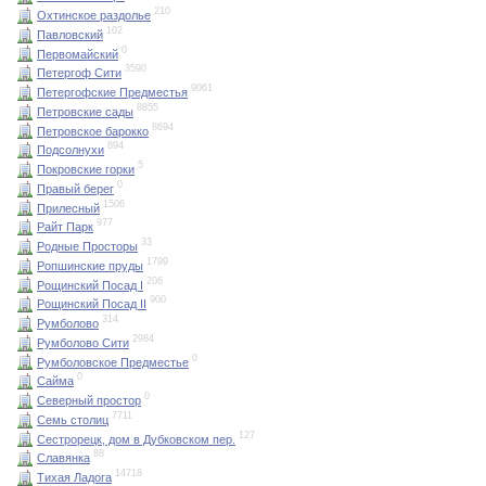
210
Охтинское раздолье
102
Павловский
0
Первомайский
3590
Петергоф Сити
9061
Петергофские Предместья
8855
Петровские сады
8694
Петровское барокко
894
Подсолнухи
5
Покровские горки
0
Правый берег
1506
Прилесный
977
Райт Парк
33
Родные Просторы
1799
Ропшинские пруды
206
Рощинский Посад I
900
Рощинский Посад II
314
Румболово
2984
Румболово Сити
0
Румболовское Предместье
0
Сайма
0
Северный простор
7711
Семь столиц
127
Сестрорецк, дом в Дубковском пер.
88
Славянка
14718
Тихая Ладога