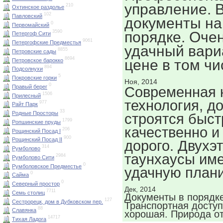
управление. 
210
Охтинское раздолье
102
Павловский
документы на
0
Первомайский
порядке. Оче
3590
Петергоф Сити
9061
Петергофские Предместья
удачный вари
8855
Петровские сады
8694
цене в том чи
Петровское барокко
894
Подсолнухи
5
Покровские горки
Ноя, 2014
0
Правый берег
Современная 
1506
Прилесный
технология, д
977
Райт Парк
33
Родные Просторы
строятся быст
1799
Ропшинские пруды
качественно и
206
Рощинский Посад I
900
Рощинский Посад II
дорого. Двухэ
314
Румболово
таунхаусы им
2984
Румболово Сити
0
Румболовское Предместье
удачную плани
0
Сайма
0
Северный простор
Дек, 2014
7711
Семь столиц
Документы в порядке
127
Сестрорецк, дом в Дубковском пер.
Транспортная доступ
88
Славянка
хорошая. Природа о
14717
Тихая Ладога