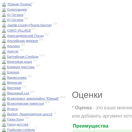
0
"Южная Поляна"
0
Greenландия
0
IQ Гатчина
881
IQ Гатчина
728
Jaanila country(Янила Кантри)
875
OSKO-VILLAGE
191
Александровский Посад
890
Альпийская деревня
292
Альпино
190
Ахмузи
5541
Балтийская Слобода
112
Березовая роща
443
Ближняя пристань
0
Близкое
338
Вариксолово
0
Вернисаж
215
Виктория
Оценки
435
Вишневый сад
8609
Всеволожск, микрорайон "Южный"
468
Всеволожские поместья
*
Оценка
- это ваше мнени
0
Вуокса
13
Выборг, Ленинградское шоссе
или добавить аргумент кот
550
Горки Лэнд
0
Город детства
Преимущества
0
Графская слобода