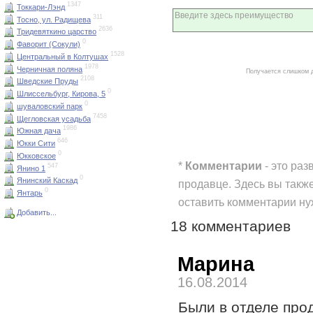
1347
Токкари-Лэнд
311
Тосно, ул. Радищева
2636
Тридевяткино царство
0
Фаворит (Сокули)
1528
Центральный в Колтушах
1978
Черничная поляна
Получается слишком 
2108
Шведские Пруды
0
Шлиссельбург, Кирова, 5
0
шуваловский парк
7458
Щегловская усадьба
1986
Южная дача
646
Юкки Сити
0
Юкковское
*
Комментарии
- это раз
547
Янино 1
0
Янинский Каскад
продавце. Здесь вы такж
0
Янтарь
оставить комментарии н
Добавить...
18 комментариев
Марина
16.08.2014
Были в отделе про