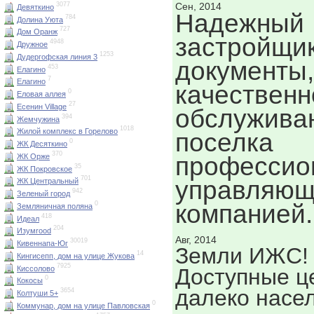
Сен, 2014
3077
Девяткино
Надежный
784
Долина Уюта
727
Дом Оранж
застройщик
4948
Дружное
1253
Дудергофская линия 3
документы,
453
Елагино
7
Елагино
качественн
0
Еловая аллея
27
Есенин Village
обслужива
394
Жемчужина
1018
Жилой комплекс в Горелово
поселка
0
ЖК Десяткино
370
ЖК Орже
профессио
35
ЖК Покровское
701
управляющ
ЖК Центральный
942
Зеленый город
компанией.
0
Земляничная поляна
418
Идеал
204
Изумrood
Авг, 2014
30019
Кивеннапа-Юг
Земли ИЖС!
14
Кингисепп, дом на улице Жукова
7925
Киссолово
Доступные ц
0
Кокосы
далеко насе
3654
Колтуши 5+
0
Коммунар, дом на улице Павловская