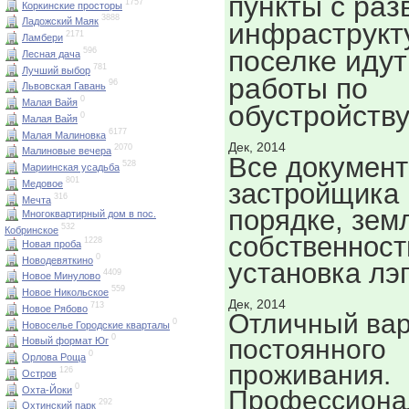
пункты с раз
1757
Коркинские просторы
3888
Ладожский Маяк
инфраструкт
2171
Ламбери
поселке идут
596
Лесная дача
781
Лучший выбор
работы по
96
Львовская Гавань
0
Малая Вайя
обустройству
0
Малая Вайя
6177
Малая Малиновка
Дек, 2014
2070
Малиновые вечера
Все документ
528
Мариинская усадьба
801
Медовое
застройщика 
316
Мечта
порядке, зем
Многоквартирный дом в пос.
532
Кобринское
собственност
1228
Новая проба
0
Новодевяткино
установка лэ
4409
Новое Минулово
559
Новое Никольское
Дек, 2014
713
Новое Рябово
Отличный вар
0
Новоселье Городские кварталы
0
постоянного
Новый формат Юг
0
Орлова Роща
проживания.
126
Остров
0
Охта-Йоки
Профессиона
292
Охтинский парк