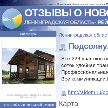
Отзывы о коттеджном посёлке Ленинградской области:
Подсолнухи
, Ломоносовский район, вблизи д.М
ОТЗЫВЫ О НОВ
ЛЕНИНГРАДСКАЯ ОБЛАСТЬ
·
РЕЙ
Подсолнухи
Ленинградская облас
Подсолну
Все 226 участков 
соток.Удобная тран
Профессиональная
Все коммуникации
http://aidom.ru/p
Ломоносовский район, вблизи д.Мухоловка
1-й квартал 2011
Карта
Новостройки Ленинградской области