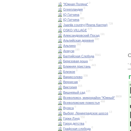
0
"Южная Поляна"
0
Greenландия
0
IQ Гатчина
881
IQ Гатчина
728
Jaanila country(Янила Кантри)
875
OSKO-VILLAGE
191
Александровский Посад
890
Альпийская деревня
292
Альпино
190
Ахмузи
О
5541
Балтийская Слобода
112
Березовая роща
*
443
Ближняя пристань
не
0
Близкое
338
Вариксолово
0
Вернисаж
Я
215
Виктория
435
Вишневый сад
8609
Всеволожск, микрорайон "Южный"
468
Всеволожские поместья
0
Вуокса
13
Выборг, Ленинградское шоссе
550
Горки Лэнд
0
Город детства
0
Графская слобода