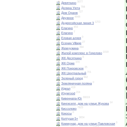
3077
Девяткино
784
Долина Уюта
727
Дом Оранж
4948
Дружное
1253
Дудергофская линия 3
453
Елагино
7
Елагино
0
Еловая аллея
27
Есенин Village
394
Жемчужина
1018
Жилой комплекс в Горелово
0
ЖК Десяткино
370
ЖК Орже
35
ЖК Покровское
701
ЖК Центральный
942
Зеленый город
0
Земляничная поляна
418
Идеал
204
Изумrood
30019
Кивеннапа-Юг
14
Кингисепп, дом на улице Жукова
А
7925
Киссолово
0
Кокосы
3654
Колтуши 5+
0
Коммунар, дом на улице Павловская