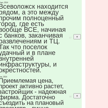
арт, 2014
Всеволожск находится
рядом, а это между
прочим полноценный
город, где есть
вообще ВСЕ, начиная
с банков, заканчивая
87
развлечениям и ТЦ.
Так что поселок
удачный и в плане
внутренней
инфраструктуры, и
окрестностей.
ев, 2014
Приемлемая цена,
проект активно растет,
застройщик - надежная
фирма. Достаточно
86
съездить на плановый