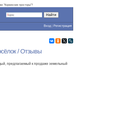
лке "Коркинские просторы"?
Вход
|
Регистрация
осёлок / Отзывы
ждый, предлагаемый к продаже земельный