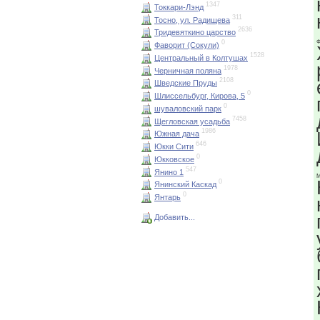
1347
Токкари-Лэнд
311
Тосно, ул. Радищева
2636
Тридевяткино царство
Ф
0
Фаворит (Сокули)
1528
Центральный в Колтушах
1978
Черничная поляна
2108
Шведские Пруды
0
Шлиссельбург, Кирова, 5
0
шуваловский парк
7458
Щегловская усадьба
1986
Южная дача
646
Юкки Сити
0
Юкковское
547
Янино 1
М
0
Янинский Каскад
0
Янтарь
Добавить...