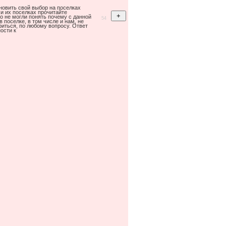
новить свой выбор на поселках
и их поселках прочитайте
о не могли понять почему с данной
54
в поселке, в том числе и нам, не
иться, по любому вопросу. Ответ
ости к