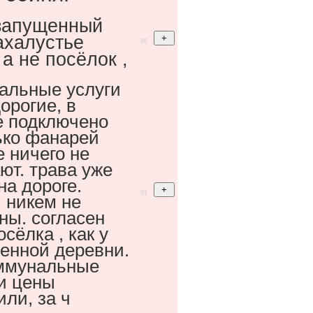
запущенный
захалустье
96
 а не посёлок ,
альные услуги
орогие, в
е подключено
ько фанарей
 ничего не
ют. трава уже
на дороге.
91
и никем не
ны. согласен
осёлка , как у
енной деревни.
оммунальные
и цены
ли, за ч