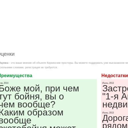
ценки
Оценка
- это ваше мнение об объекте Коркинские просторы. Вы можете поддержать уже высказанное м
сколькими словами, регистрация не требуется.
Преимущества
Недостатки
нв, 2014
Июнь, 2013
Боже мой, при чем
Заст
тут бойня, вы о
"1-я 
чем вообще?
недви
Каким образом
Июнь, 2013
Дорог
вообще
рядом