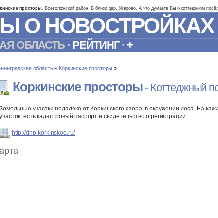
кинские просторы
, Всеволожский район, В близи дер. Уварово. А что думаете Вы о коттеджном посё
Ы О НОВОСТРОЙКАХ
АЯ ОБЛАСТЬ
·
РЕЙТИНГ
·
+
енинградская область
»
Коркинские просторы
»
Коркинские просторы
- Коттеджный п
Земельные участки недалеко от Коркинского озера, в окружении леса. На ка
участок, есть кадастровый паспорт и свидетельство о регистрации.
http://dnp-korkinskoe.ru/
арта