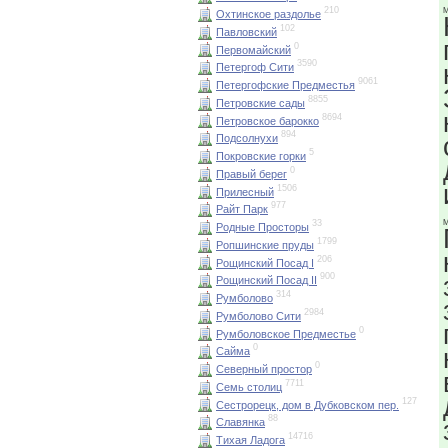
210
М
Охтинское раздолье
102
Павловский
0
Первомайский
3590
Петергоф Сити
9061
Петергофские Предместья
8855
Петровские сады
8694
Петровское барокко
894
Подсолнухи
5
Покровские горки
0
Правый берег
1506
Прилесный
977
Райт Парк
М
33
Родные Просторы
1799
Ропшинские пруды
206
Рощинский Посад I
900
Рощинский Посад II
314
Румболово
2984
Румболово Сити
0
Румболовское Предместье
0
Сайма
0
Северный простор
7711
Семь столиц
127
Сестрорецк, дом в Дубковском пер.
88
Славянка
14716
Тихая Ладога