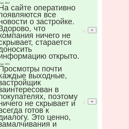
арт, 2014
На сайте оперативно
появляются все
новости о застройке.
Здорово, что
91
компания ничего не
скрывает, старается
доносить
информацию открыто.
арт, 2014
Просмотры почти
каждые выходные,
застройщик
заинтересован в
покупателях, поэтому
ничего не скрывает и
91
всегда готов к
диалогу. Это ценно,
замалчивания и