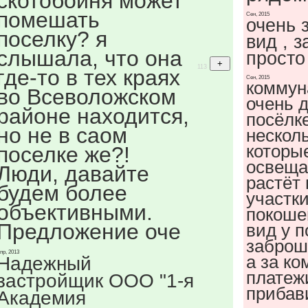
скотобойня может
помешать
Сен, 2015
очень 
поселку? я
вид , 
слышала, что она
просто
113
где-то в тех краях
Сен, 2015
коммун
во Всеволожском
очень д
районе находится,
посёлк
но не в саом
нескол
которые
поселке же?!
освеща
Люди, давайте
растёт 
будем более
участк
объективными.
покоше
Предложение оче
вид у п
заброш
пр, 2013
а за к
Надежный
платеж
застройщик ООО "1-я
прибави
Академия