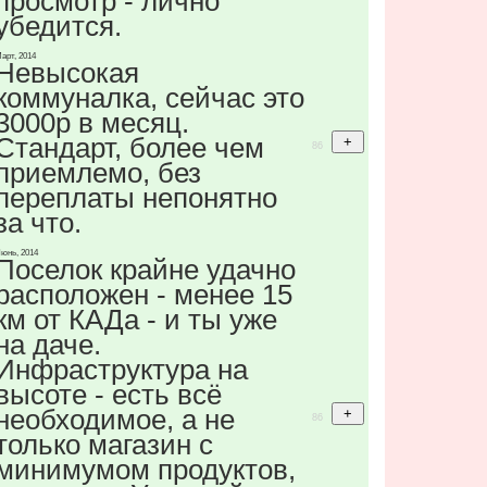
просмотр - лично
убедится.
арт, 2014
Невысокая
коммуналка, сейчас это
3000р в месяц.
Стандарт, более чем
86
приемлемо, без
переплаты непонятно
за что.
юнь, 2014
Поселок крайне удачно
расположен - менее 15
км от КАДа - и ты уже
на даче.
Инфраструктура на
высоте - есть всё
необходимое, а не
86
только магазин с
минимумом продуктов,