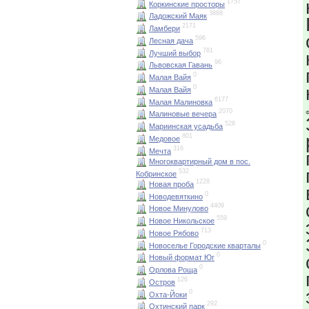
1757
Коркинские просторы
3888
Ладожский Маяк
2171
Ламбери
596
Лесная дача
781
Лучший выбор
96
Львовская Гавань
0
Малая Вайя
0
Малая Вайя
6177
Малая Малиновка
2070
Малиновые вечера
Ф
528
Мариинская усадьба
801
Медовое
316
Мечта
Многоквартирный дом в пос.
532
Кобринское
1228
Новая проба
0
Новодевяткино
4409
Новое Минулово
559
Новое Никольское
713
Новое Рябово
0
Новоселье Городские кварталы
0
Новый формат Юг
0
Орлова Роща
126
Остров
0
Охта-Йоки
292
Охтинский парк