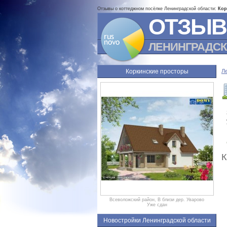
Отзывы о коттеджном посёлке Ленинградской области:
Кор
ОТЗЫВ
ЛЕНИНГРАДСК
Коркинские просторы
Л
К
Всеволожский район, В близи дер. Уварово
Уже сдан
Новостройки Ленинградской области