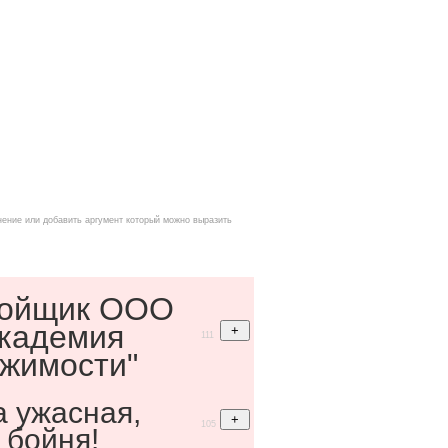
нение или добавить аргумент который можно выразить
ройщик ООО
Академия
111
жимости"
а ужасная,
105
 бойня!