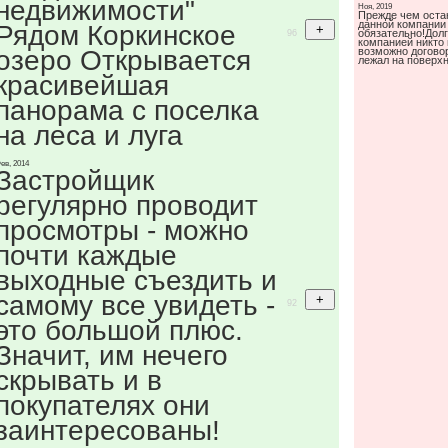
недвижимости"
Ноя, 2019
Прежде чем оста
данной компании 
Рядом Коркинское
обязательно!Долг
96
компанией никто 
озеро Открывается
возможно договор
лежал на поверхн
красивейшая
панорама с поселка
на леса и луга
ев, 2014
Застройщик
регулярно проводит
просмотры - можно
почти каждые
выходные съездить и
самому все увидеть -
92
это большой плюс.
Значит, им нечего
скрывать и в
покупателях они
заинтересованы!