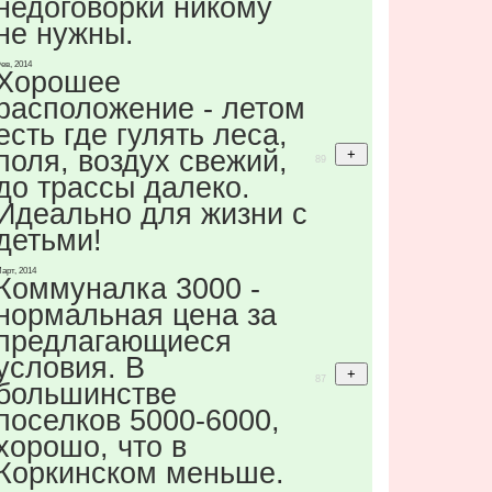
недоговорки никому
не нужны.
ев, 2014
Хорошее
расположение - летом
есть где гулять леса,
поля, воздух свежий,
89
до трассы далеко.
Идеально для жизни с
детьми!
арт, 2014
Коммуналка 3000 -
нормальная цена за
предлагающиеся
условия. В
87
большинстве
поселков 5000-6000,
хорошо, что в
Коркинском меньше.