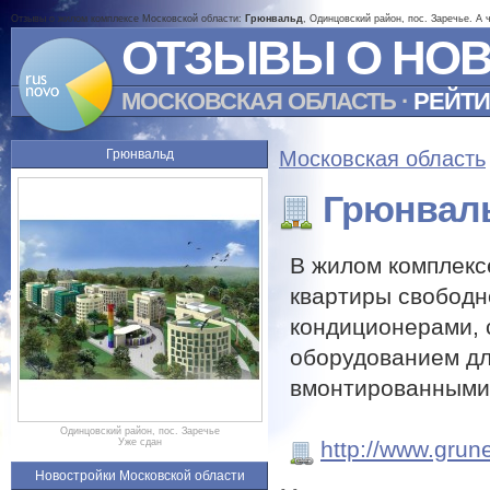
Отзывы о жилом комплексе Московской области:
Грюнвальд
, Одинцовский район, пос. Заречье. А
ОТЗЫВЫ О НО
МОСКОВСКАЯ ОБЛАСТЬ
·
РЕЙТИ
Грюнвальд
Московская область
Грюнвал
В жилом комплекс
квартиры свободн
кондиционерами, 
оборудованием дл
вмонтированными 
Одинцовский район, пос. Заречье
http://www.grune
Уже сдан
Новостройки Московской области