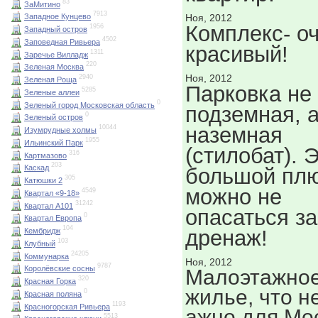
83
ЗаМитино
7913
Ноя, 2012
Западное Кунцево
Комплекс- о
1956
Западный остров
4502
Заповедная Ривьера
красивый!
1311
Заречье Вилладж
220
Зеленая Москва
Ноя, 2012
2940
Зеленая Роща
Парковка не
5285
Зеленые аллеи
0
Зеленый город Московская область
подземная, 
0
Зеленый остров
наземная
10044
Изумрудные холмы
1955
Ильинский Парк
(стилобат). 
316
Картмазово
203
Каскад
большой плю
305
Катюшки 2
можно не
4549
Квартал «9-18»
31242
Квартал А101
опасаться за
0
Квартал Европа
104
дренаж!
Кембридж
103
Клубный
24205
Коммунарка
Ноя, 2012
9787
Королёвские сосны
Малоэтажно
320
Красная Горка
жилье, что н
0
Красная поляна
1193
Красногорская Ривьера
ажно для Мос
5513