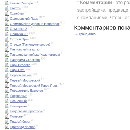
*
Комментарии
- это р
974
Новые Снегири
1268
Ньютон
застройщике, продавце.
0
Одинбург
с компаниями. Чтобы о
11170
Одинцовский Парк
643
Олимпийская деревня Новогорск
Комментариев пока
517
Ольховка 2
5506
← Гранд Авион
Опалиха О2
6487
Остров Эрин
0
Отрада (Пятницкое шоссе)
0
Павловский квартал
0
Павшинская пойма (Красногорск)
300
Панорама Сколково
1180
Парк Рублева
100
Парк Сити
1489
Первомайское
1781
Первый Московский
2145
Первый Московский Город Парк
2037
Переделкино Ближнее
193
Петровский
1644
Планерный
0
Планерный
0
Подольские просторы
412
Полесье
0
Правый берег
0
Пригород Лесное