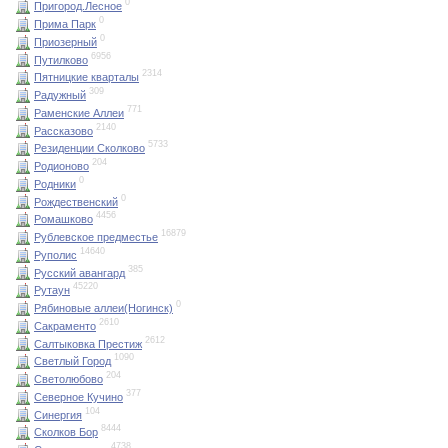
0
Пригород.Лесное
0
Прима Парк
0
Приозерный
6956
Путилково
2314
Пятницкие кварталы
309
Радужный
771
Раменские Аллеи
2140
Рассказово
5733
Резиденции Сколково
204
Родионово
0
Родники
0
Рождественский
4456
Ромашково
16879
Рублевское предместье
14640
Руполис
385
Русский авангард
45220
Рутаун
0
Рябиновые аллеи(Ногинск)
2610
Сакраменто
2612
Салтыковка Престиж
1090
Светлый Город
204
Светолюбово
377
Северное Кучино
104
Синергия
8444
Сколков Бор
4738