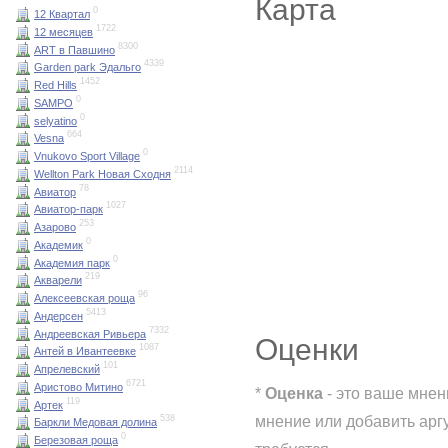
Карта
0
12 Квартал
1722
12 месяцев
8300
ART в Павшино
4339
Garden park Эдальго
1452
Red Hills
0
SAMPO
0
selyatino
664
Vesna
0
Vnukovo Sport Village
2114
Wellton Park Новая Сходня
78
Авиатор
1027
Авиатор-парк
253
Азарово
0
Академик
0
Академия парк
219
Акварели
96
Алексеевская роща
5413
Андерсен
7332
Андреевская Ривьера
Оценки
1087
Антей в Ивантеевке
101
Апрелевский
6721
Аристово Митино
*
Оценка
- это ваше мнен
119
Артек
мнение или добавить арг
538
Баркли Медовая долина
0
Березовая роща