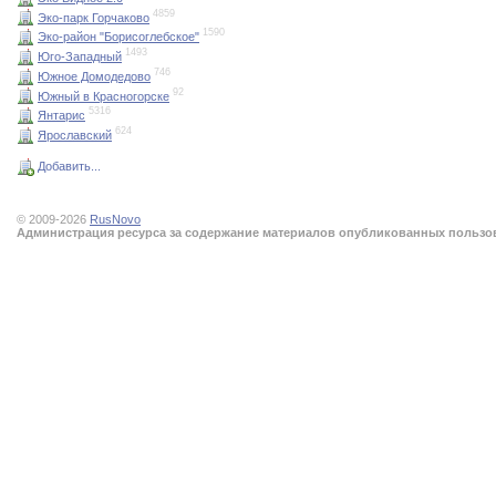
4859
Эко-парк Горчаково
1590
Эко-район "Борисоглебское"
1493
Юго-Западный
746
Южное Домодедово
92
Южный в Красногорске
5316
Янтарис
624
Ярославский
Добавить...
© 2009-2026
RusNovo
Администрация ресурса за содержание материалов опубликованных пользова