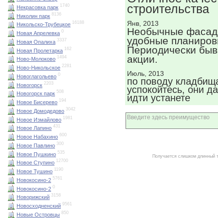
строительства
1740
Некрасовка парк
8136
Николин парк
Янв, 2013
16188
Никольско-Трубецкое
Необычные фасад
0
Новая Апрелевка
удобные планиров
3337
Новая Опалиха
Периодически бы
162
Новая Пролетарка
акции.
1494
Ново-Молоково
2281
Ново-Никольское
Июль, 2013
0
Новоглагольево
по поводу кладбищ
2203
Новогорск
успокойтесь, они д
508
Новогорск парк
идти устанете
194
Новое Бисерево
3042
Новое Домодедово
1981
Новое Измайлово
431
Новое Лапино
600
Новое Набахино
300
Новое Павлино
535
Новое Пушкино
Получается слишком длинный 
12700
Новое Ступино
1190
Новое Тушино
5761
Новокосино-2
0
Новокосино-2
3158
Новорижский
9561
Новосходненский
850
Новые Островцы