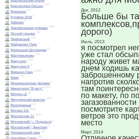
Красногорские ключи
5471
Красногорье DeLuxe
Дек, 2012
211
Крекшино
Больше бы та
0
Купавна 2018
комплексов,п
0
Лайково
3890
Левобережная дубрава
дорого)
304
Лесной городок
268
Люберецкий
Июль, 2013
0
Майданово Парк
я посмотрел не
97
Маленькая Шотландия
уже стал обсып
191
Мартемьяново
народу живет м
1149
Марусино
днем ходишь ка
0
Марусино-5
19499
Марьино Град
заброшенному 
222
Маяк
напротив сколк
0
Мещерихинские дворики
там поинтересн
6337
Микрогород "В лесу"
по макету, по п
28
Митино о2
1392
Мичуринский квартал
загазованности
313
Молодежный
посмотрите кар
6430
Москва 101
ветров это про
9904
Московская 21
место
0
Московский ( г. Подольск)
0
Московский ( Дмитров)
Март, 2014
147
Наташинский парк
Отличное качес
540
Нахабино Сквер