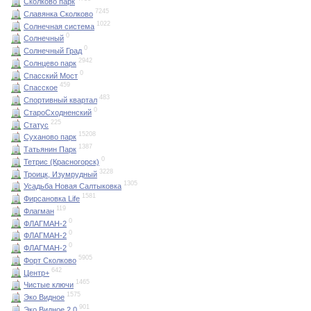
Сколково парк
7245
Славянка Сколково
1022
Солнечная система
0
Солнечный
0
Солнечный Град
2942
Солнцево парк
0
Спасский Мост
459
Спасское
483
Спортивный квартал
0
СтароСходненский
225
Статус
15208
Суханово парк
1387
Татьянин Парк
0
Тетрис (Красногорск)
3228
Троицк, Изумрудный
1305
Усадьба Новая Салтыковка
1581
Фирсановка Life
119
Флагман
0
ФЛАГМАН-2
0
ФЛАГМАН-2
0
ФЛАГМАН-2
5905
Форт Сколково
642
Центр+
1465
Чистые ключи
1575
Эко Видное
901
Эко Видное 2.0