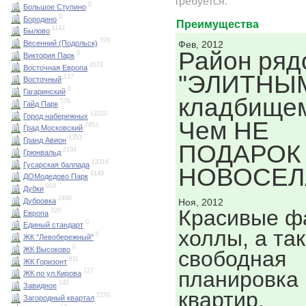
требуется.
0
Большое Ступино
0
Бородино
Преимущества
1142
Былово
378
Фев, 2012
Весенний (Подольск)
Район ряд
0
Виктория Парк
6572
Восточная Европа
"ЭЛИТНЫМ
137
Восточный
0
Гагаринский
кладбище
576
Гайд Парк
12220
Город набережных
Чем НЕ
7853
Град Московский
1353
Гранд Авион
ПОДАРОК
2104
Грюнвальд
13316
Гусарская баллада
НОВОСЕЛ
4149
ДОМодедово Парк
919
Дубки
2496
Дубровка
Ноя, 2012
Красивые ф
320
Европа
0
Единый стандарт
холлы, а та
0
ЖК "Левобережный"
0
ЖК Высоково
свободная
811
ЖК Горизонт
планировка
127
ЖК по ул.Кирова
140
Завидное
квартир.
2370
Загородный квартал