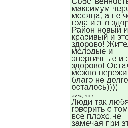
Собственност
максимум чере
месяца, а не ч
года и это здо
Район новый и
красивый и эт
здорово! Жите
молодые и
энергичные и 
здорово! Оста
можно пережи
благо не долго
осталось))))
Июль, 2013
Люди так люб
говорить о том
все плохо.не
замечая при э