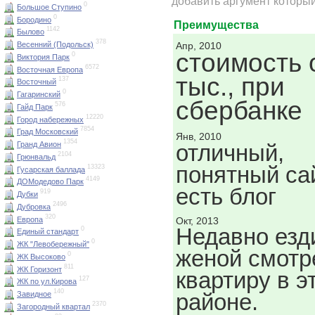
добавить аргумент который
0
Большое Ступино
0
Бородино
Преимущества
1142
Былово
378
Апр, 2010
Весенний (Подольск)
стоимость 
0
Виктория Парк
6572
Восточная Европа
тыс., при
137
Восточный
0
Гагаринский
сбербанке
576
Гайд Парк
12220
Город набережных
7854
Град Московский
Янв, 2010
1354
отличный,
Гранд Авион
2104
Грюнвальд
понятный сай
13323
Гусарская баллада
4149
ДОМодедово Парк
есть блог
919
Дубки
2496
Дубровка
320
Европа
Окт, 2013
Недавно езд
0
Единый стандарт
0
ЖК "Левобережный"
женой смотр
0
ЖК Высоково
811
ЖК Горизонт
квартиру в э
127
ЖК по ул.Кирова
140
районе.
Завидное
2370
Загородный квартал