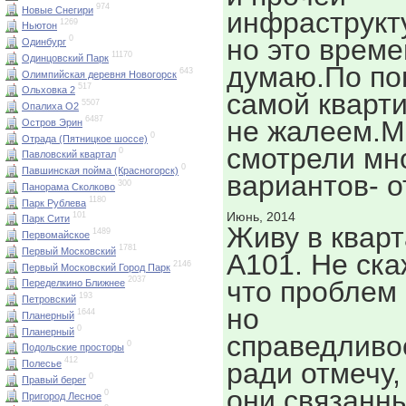
974
Новые Снегири
инфраструкт
1269
Ньютон
но это време
0
Одинбург
11170
Одинцовский Парк
думаю.По по
643
Олимпийская деревня Новогорск
517
Ольховка 2
самой кварт
5507
Опалиха О2
6487
не жалеем.
Остров Эрин
0
Отрада (Пятницкое шоссе)
смотрели мн
0
Павловский квартал
0
Павшинская пойма (Красногорск)
вариантов- о
300
Панорама Сколково
1180
Парк Рублева
Июнь, 2014
101
Парк Сити
Живу в квар
1489
Первомайское
1781
Первый Московский
А101. Не ска
2146
Первый Московский Город Парк
2037
что проблем 
Переделкино Ближнее
193
Петровский
но
1644
Планерный
0
Планерный
справедливо
0
Подольские просторы
412
ради отмечу,
Полесье
0
Правый берег
они связанны
0
Пригород Лесное