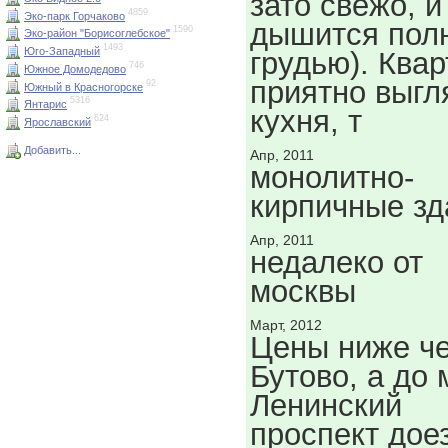
зато свежо, и
4859
Эко-парк Горчаково
дышится пол
1590
Эко-район "Борисоглебское"
1493
Юго-Западный
грудью). Ква
746
Южное Домодедово
приятно выгл
92
Южный в Красногорске
5316
Янтарис
кухня, т
624
Ярославский
Добавить...
Апр, 2011
монолитно-
кирпичные зд
Апр, 2011
недалеко от
москвы
Март, 2012
Цены ниже ч
Бутово, а до 
Ленинский
проспект дое