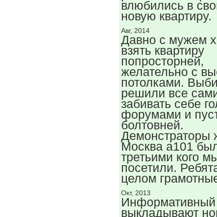
влюбились в св
новую квартиру.
Авг, 2014
Давно с мужем х
взять квартиру
попросторней,
желательно с в
потолками. Выб
решили все сами
забивать себе го
форумами и пус
болтовней.
Демонстраторы 
Москва а101 бы
третьими кого м
посетили. Ребят
целом грамотные
Окт, 2013
Информативный 
выкладывают но