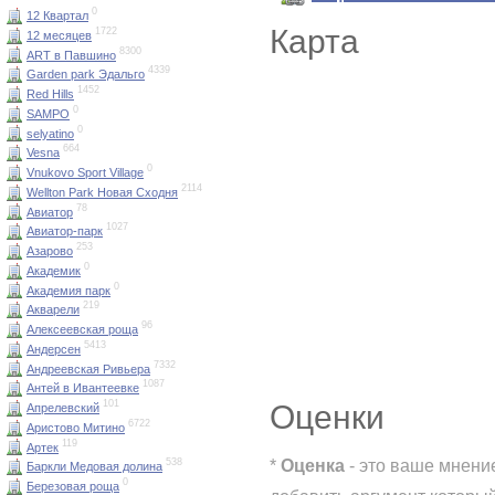
0
12 Квартал
Карта
1722
12 месяцев
8300
ART в Павшино
4339
Garden park Эдальго
1452
Red Hills
0
SAMPO
0
selyatino
664
Vesna
0
Vnukovo Sport Village
2114
Wellton Park Новая Сходня
78
Авиатор
1027
Авиатор-парк
253
Азарово
0
Академик
0
Академия парк
219
Акварели
96
Алексеевская роща
5413
Андерсен
7332
Андреевская Ривьера
1087
Антей в Ивантеевке
101
Оценки
Апрелевский
6722
Аристово Митино
119
Артек
*
Оценка
- это ваше мнени
538
Баркли Медовая долина
0
Березовая роща