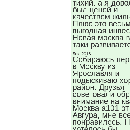
тихий, а я дов
был ценой и
качеством жиль
Плюс это весь
выгодная инвес
Новая москва 
таки развивает
Дек, 2013
Собираюсь пер
в Москву из
Ярославля и
подыскиваю хо
район. Друзья
советовали обр
внимание на кв
Москва а101 от
Авгура, мне вс
понравилось. 
хотелось бы