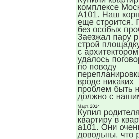
комплексе Мос
А101. Наш кор
еще строится. 
без особых про
Заезжал пару р
строй площадку
с архитектором
удалось погово
по поводу
перепланировк
вроде никаких
проблем быть 
должно с наши
Март, 2014
Купил родител
квартиру в ква
а101. Они очен
довольны, что 