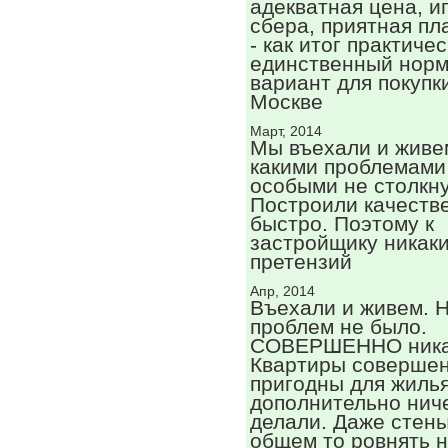
адекватная цена, и
сбера, приятная пл
- как итог практиче
единственный нор
вариант для покупк
Москве
Март, 2014
Мы въехали и живем
какими проблемами
особыми не столкну
Построили качеств
быстро. Поэтому к
застройщику никак
претензий
Апр, 2014
Въехали и живем.
проблем не было.
СОВЕРШЕННО ника
Квартиры соверше
пригодны для жилья
дополнительно нич
делали. Даже стены
общем то ровнять 