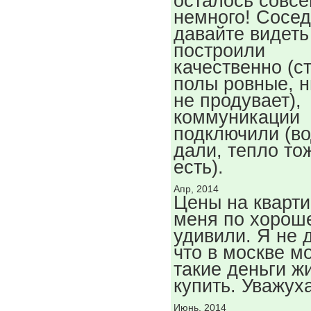
осталось совс
немного! Сосед
давайте видет
построили
качественно (с
полы ровные, н
не продувает),
коммуникации
подключили (в
дали, тепло то
есть).
Апр, 2014
Цены на кварт
меня по хорош
удивили. Я не 
что в москве м
такие деньги ж
купить. Уважуха
Июнь, 2014