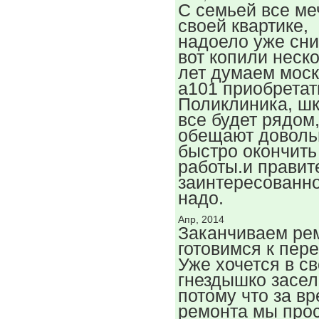
С семьей все ме
своей квартике,
надоело уже сни
вот копили неск
лет думаем мос
а101 приобретат
Поликлиника, ш
все будет рядом,
обещают довол
быстро окончить
работы.и правит
заинтересованно
надо.
Апр, 2014
Заканчиваем ре
готовимся к пере
Уже хочется в с
гнездышко засел
потому что за в
ремонта мы про