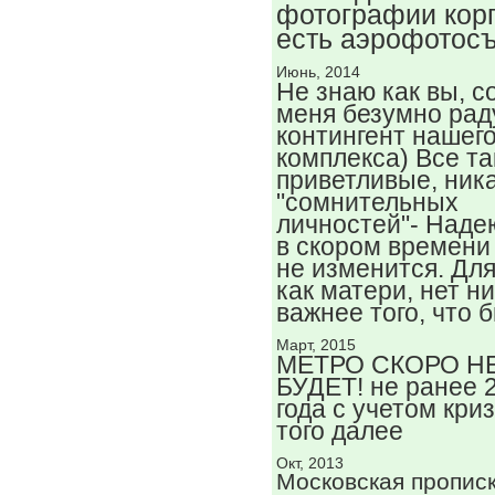
фотографии кор
есть аэрофотос
Июнь, 2014
Не знаю как вы, с
меня безумно рад
контингент нашег
комплекса) Все та
приветливые, ник
"сомнительных
личностей"- Наде
в скором времени
не изменится. Дл
как матери, нет н
важнее того, что б
Март, 2015
МЕТРО СКОРО Н
БУДЕТ! не ранее 
года с учетом кри
того далее
Окт, 2013
Московская прописк