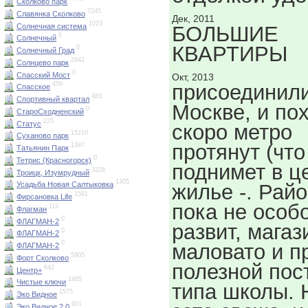
Сколково парк
7245
Славянка Сколково
Дек, 2011
1023
Солнечная система
БОЛЬШИЕ
0
Солнечный
КВАРТИРЫ
0
Солнечный Град
2942
Солнцево парк
0
Спасский Мост
Окт, 2013
присоединили
459
Спасское
483
Спортивный квартал
Москве, и по
0
СтароСходненский
225
Статус
скоро метро
15210
Суханово парк
протянут (что
1387
Татьянин Парк
0
Тетрис (Красногорск)
поднимет в ц
3228
Троицк, Изумрудный
1305
жилье -. Рай
Усадьба Новая Салтыковка
1581
Фирсановка Life
пока не особ
119
Флагман
0
ФЛАГМАН-2
развит, магаз
0
ФЛАГМАН-2
0
маловато и п
ФЛАГМАН-2
5905
Форт Сколково
полезной пос
642
Центр+
1465
Чистые ключи
типа школы. 
1575
Эко Видное
901
Эко Видное 2.0