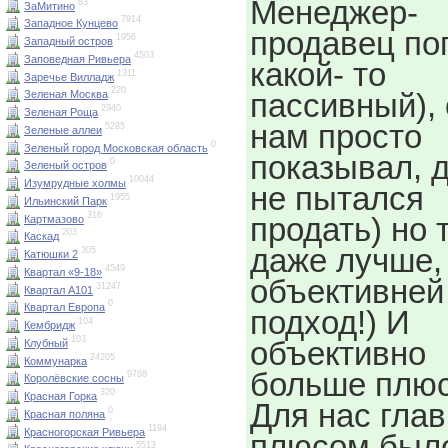
Менеджер-
83
ЗаМитино
7914
Западное Кунцево
продавец по
1956
Западный остров
4503
Заповедная Ривьера
какой- то
1311
Заречье Вилладж
220
пассивный), 
Зеленая Москва
2940
Зеленая Роща
нам просто
5285
Зеленые аллеи
0
Зеленый город Московская область
показывал, 
0
Зеленый остров
10044
Изумрудные холмы
не пытался
1955
Ильинский Парк
316
продать) но 
Картмазово
203
Каскад
даже лучше,
305
Катюшки 2
4549
Квартал «9-18»
объективней
31247
Квартал А101
0
Квартал Европа
подход!) И
104
Кембридж
103
объективно
Клубный
24205
Коммунарка
больше плюс
9788
Королёвские сосны
320
Красная Горка
Для нас гла
0
Красная поляна
1194
Красногорская Ривьера
плюсом было
5513