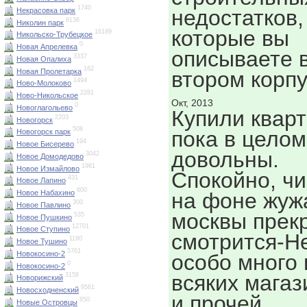
1740
недостатков,
Некрасовка парк
8136
Николин парк
которые вы
16189
Никольско-Трубецкое
0
Новая Апрелевка
описываете 
3337
Новая Опалиха
162
Новая Пролетарка
втором корпу
1494
Ново-Молоково
2281
Ново-Никольское
Окт, 2013
0
Новоглагольево
Купили кварт
2203
Новогорск
508
пока в целом
Новогорск парк
194
Новое Бисерево
довольны.
3042
Новое Домодедово
1981
Новое Измайлово
Спокойно, чи
431
Новое Лапино
600
на фоне жу
Новое Набахино
300
Новое Павлино
москвы прек
535
Новое Пушкино
12701
Новое Ступино
смотрится-Н
1190
Новое Тушино
5761
Новокосино-2
особо много 
0
Новокосино-2
всяких магаз
3158
Новорижский
9561
Новосходненский
и прочей
850
Новые Островцы