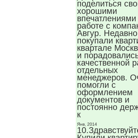
поделиться св
хорошими
впечатлениями
работе с компа
Авгур. Недавно
покупали кварт
квартале Москв
и порадовалис
качественной р
отдельных
менеджеров. О
помогли с
оформлением
документов и
постоянно дер
к
Янв, 2014
10.Здравствуйт
Купили квартир