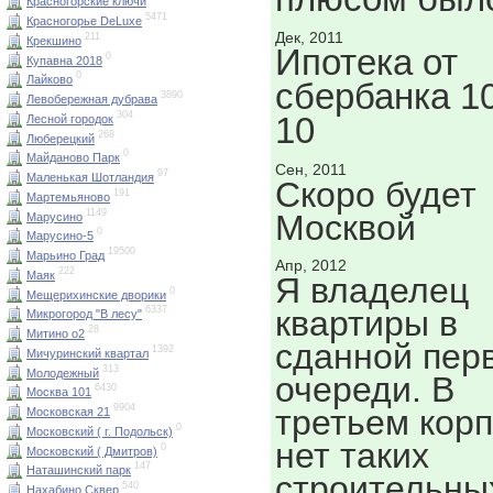
Красногорские ключи
5471
Красногорье DeLuxe
Дек, 2011
211
Крекшино
Ипотека от
0
Купавна 2018
0
Лайково
сбербанка 10
3890
Левобережная дубрава
304
10
Лесной городок
268
Люберецкий
0
Майданово Парк
Сен, 2011
97
Маленькая Шотландия
Скоро будет
191
Мартемьяново
1149
Москвой
Марусино
0
Марусино-5
19500
Марьино Град
Апр, 2012
222
Маяк
Я владелец
0
Мещерихинские дворики
квартиры в
6337
Микрогород "В лесу"
28
Митино о2
сданной пер
1392
Мичуринский квартал
313
Молодежный
очереди. В
6430
Москва 101
9904
третьем кор
Московская 21
0
Московский ( г. Подольск)
нет таких
0
Московский ( Дмитров)
147
Наташинский парк
строительны
540
Нахабино Сквер