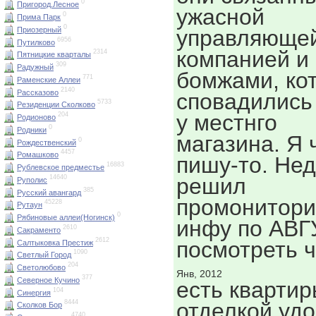
0
Пригород.Лесное
ужасной
0
Прима Парк
0
Приозерный
управляюще
6956
Путилково
компанией и
2314
Пятницкие кварталы
309
Радужный
бомжами, ко
771
Раменские Аллеи
2140
Рассказово
сповадились
5733
Резиденции Сколково
у местнго
204
Родионово
0
Родники
магазина. Я 
0
Рождественский
4457
Ромашково
пишу-то. Не
16883
Рублевское предместье
решил
14640
Руполис
385
Русский авангард
промонитори
45228
Рутаун
0
Рябиновые аллеи(Ногинск)
инфу по АВГ
2610
Сакраменто
2612
посмотреть ч
Салтыковка Престиж
1090
Светлый Город
204
Светолюбово
Янв, 2012
377
Северное Кучино
есть квартир
104
Синергия
отделкой уд
8444
Сколков Бор
4740