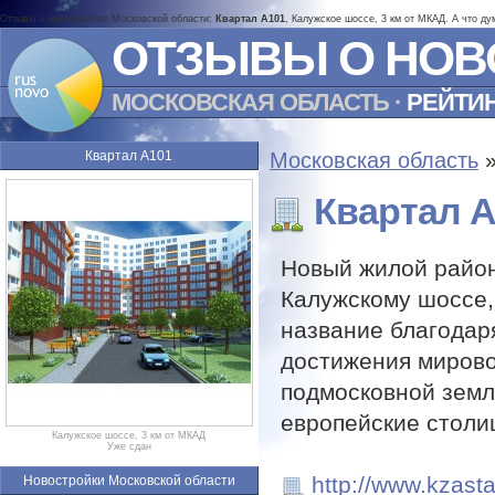
Отзывы о микрорайоне Московской области:
Квартал А101
, Калужское шоссе, 3 км от МКАД. А что ду
ОТЗЫВЫ О НОВ
МОСКОВСКАЯ ОБЛАСТЬ
·
РЕЙТИ
Квартал А101
Московская область
Квартал 
Новый жилой район
Калужскому шоссе,
название благодар
достижения мирово
подмосковной земл
европейские столи
Калужское шоссе, 3 км от МКАД
Уже сдан
http://www.kzasta
Новостройки Московской области