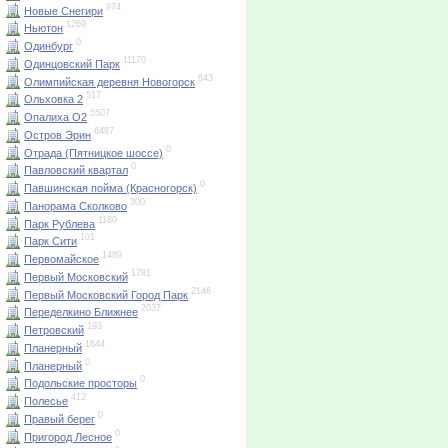
974
Новые Снегири
1269
Ньютон
0
Одинбург
11170
Одинцовский Парк
643
Олимпийская деревня Новогорск
517
Ольховка 2
5507
Опалиха О2
6487
Остров Эрин
0
Отрада (Пятницкое шоссе)
0
Павловский квартал
0
Павшинская пойма (Красногорск)
300
Панорама Сколково
1180
Парк Рублева
101
Парк Сити
1489
Первомайское
1781
Первый Московский
2146
Первый Московский Город Парк
2037
Переделкино Ближнее
193
Петровский
1644
Планерный
0
Планерный
0
Подольские просторы
412
Полесье
0
Правый берег
0
Пригород Лесное