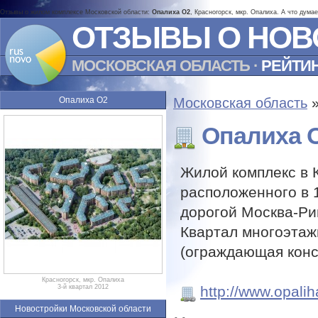
Отзывы о жилом комплексе Московской области:
Опалиха О2
, Красногорск, мкр. Опалиха. А что дума
ОТЗЫВЫ О НОВ
МОСКОВСКАЯ ОБЛАСТЬ
·
РЕЙТИ
Опалиха О2
Московская область
Опалиха 
Жилой комплекс в 
расположенного в 
дорогой Москва-Ри
Квартал многоэтаж
(ограждающая конс
Красногорск, мкр. Опалиха
http://www.opalih
3-й квартал 2012
Новостройки Московской области