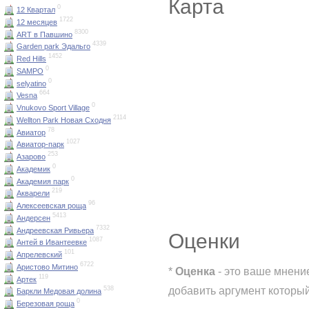
Карта
0
12 Квартал
1722
12 месяцев
8300
ART в Павшино
4339
Garden park Эдальго
1452
Red Hills
0
SAMPO
0
selyatino
664
Vesna
0
Vnukovo Sport Village
2114
Wellton Park Новая Сходня
78
Авиатор
1027
Авиатор-парк
253
Азарово
0
Академик
0
Академия парк
219
Акварели
96
Алексеевская роща
5413
Андерсен
7332
Андреевская Ривьера
Оценки
1087
Антей в Ивантеевке
101
Апрелевский
6722
Аристово Митино
*
Оценка
- это ваше мнени
119
Артек
добавить аргумент который
538
Баркли Медовая долина
0
Березовая роща