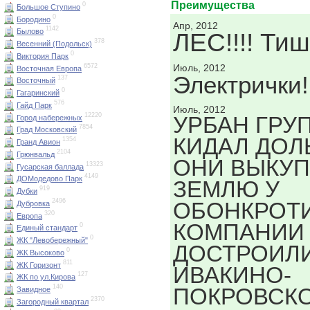
Преимущества
0
Большое Ступино
0
Бородино
Апр, 2012
1142
Былово
ЛЕС!!!! Тиш
378
Весенний (Подольск)
0
Виктория Парк
6572
Июль, 2012
Восточная Европа
Электрички!
137
Восточный
0
Гагаринский
576
Гайд Парк
Июль, 2012
12220
УРБАН ГРУ
Город набережных
7854
Град Московский
КИДАЛ ДОЛ
1354
Гранд Авион
2104
Грюнвальд
ОНИ ВЫКУ
13323
Гусарская баллада
4149
ДОМодедово Парк
ЗЕМЛЮ У
919
Дубки
2496
ОБОНКРОТ
Дубровка
320
Европа
КОМПАНИИ
0
Единый стандарт
0
ЖК "Левобережный"
ДОСТРОИЛ
0
ЖК Высоково
811
ЖК Горизонт
ИВАКИНО-
127
ЖК по ул.Кирова
140
ПОКРОВСКОЕ
Завидное
2370
Загородный квартал