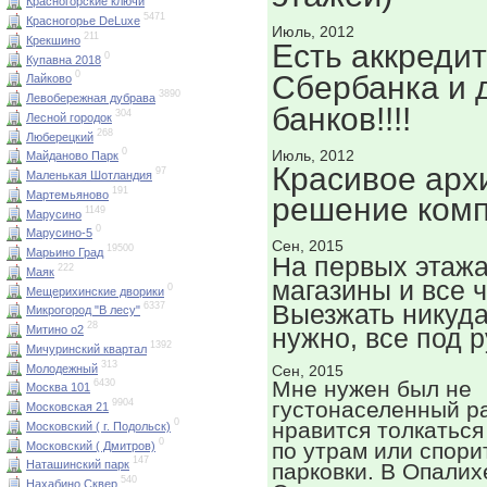
Красногорские ключи
5471
Красногорье DeLuxe
Июль, 2012
211
Крекшино
Есть аккреди
0
Купавна 2018
0
Сбербанка и 
Лайково
3890
Левобережная дубрава
банков!!!!
304
Лесной городок
268
Люберецкий
0
Июль, 2012
Майданово Парк
Красивое арх
97
Маленькая Шотландия
191
Мартемьяново
решение ком
1149
Марусино
0
Марусино-5
Сен, 2015
19500
Марьино Град
На первых этажа
222
Маяк
магазины и все 
0
Мещерихинские дворики
Выезжать никуда
6337
Микрогород "В лесу"
28
нужно, все под р
Митино о2
1392
Мичуринский квартал
313
Молодежный
Сен, 2015
Мне нужен был не
6430
Москва 101
густонаселенный р
9904
Московская 21
0
нравится толкаться
Московский ( г. Подольск)
0
по утрам или спори
Московский ( Дмитров)
147
Наташинский парк
парковки. В Опалихе
540
Нахабино Сквер