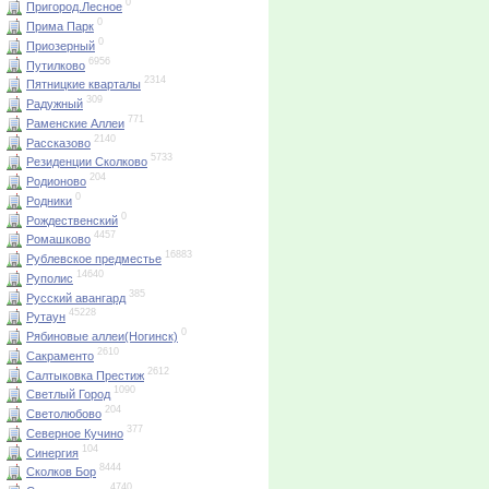
0
Пригород.Лесное
0
Прима Парк
0
Приозерный
6956
Путилково
2314
Пятницкие кварталы
309
Радужный
771
Раменские Аллеи
2140
Рассказово
5733
Резиденции Сколково
204
Родионово
0
Родники
0
Рождественский
4457
Ромашково
16883
Рублевское предместье
14640
Руполис
385
Русский авангард
45228
Рутаун
0
Рябиновые аллеи(Ногинск)
2610
Сакраменто
2612
Салтыковка Престиж
1090
Светлый Город
204
Светолюбово
377
Северное Кучино
104
Синергия
8444
Сколков Бор
4740