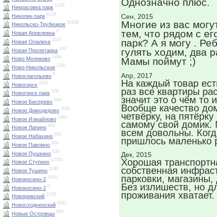
Однозначно плюс.
1740
Некрасовка парк
8136
Сен, 2015
Николин парк
Многие из вас могу
16189
Никольско-Трубецкое
тем, что рядом с ег
0
Новая Апрелевка
парк? А я могу . Ре
3337
Новая Опалиха
162
гулять ходим, два р
Новая Пролетарка
1494
Мамы поймут ;)
Ново-Молоково
2281
Ново-Никольское
Апр, 2017
0
Новоглагольево
На каждый товар ест
2203
Новогорск
раз все квартиры ра
508
Новогорск парк
значит это о чём то и
194
Новое Бисерево
Вообще качество до
3042
Новое Домодедово
четвёрку, на пятёрку
1981
Новое Измайлово
самому свой домик.
431
Новое Лапино
всем довольны. Когд
600
Новое Набахино
пришлось маленько 
300
Новое Павлино
535
Новое Пушкино
Дек, 2015
Хорошая транспортна
12701
Новое Ступино
собственная инфраст
1190
Новое Тушино
парковки, магазины, 
5761
Новокосино-2
Без излишеств, но д
0
Новокосино-2
проживания хватает.
3158
Новорижский
9561
Новосходненский
850
Новые Островцы