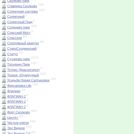
Сколково парк
7245
Славянка Сколково
1023
Солнечная система
0
Солнечный
0
Солнечный Град
2942
Солнцево парк
0
Спасский Мост
459
Спасское
483
Спортивный квартал
0
СтароСходненский
225
Статус
15210
Суханово парк
1387
Татьянин Парк
0
Тетрис (Красногорск)
3228
Троицк, Изумрудный
1305
Усадьба Новая Салтыковка
1581
Фирсановка Life
119
Флагман
0
ФЛАГМАН-2
0
ФЛАГМАН-2
0
ФЛАГМАН-2
5905
Форт Сколково
642
Центр+
1465
Чистые ключи
1575
Эко Видное
901
Эко Видное 2.0