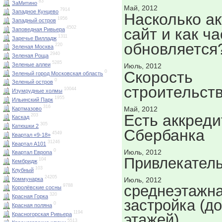
83
ЗаМитино
Май, 2012
7914
Западное Кунцево
Насколько а
1956
Западный остров
4502
сайт и как ча
Заповедная Ривьера
1311
Заречье Вилладж
обновляется
220
Зеленая Москва
2940
Зеленая Роща
5285
Зеленые аллеи
Июль, 2012
Скорость
0
Зеленый город Московская область
0
Зеленый остров
строительств
10044
Изумрудные холмы
1955
Ильинский Парк
316
Май, 2012
Картмазово
Есть аккред
203
Каскад
305
Катюшки 2
Сбербанка
4549
Квартал «9-18»
31246
Квартал А101
0
Июль, 2012
Квартал Европа
Привлекатель
104
Кембридж
103
Клубный
24205
Коммунарка
Июль, 2012
среднеэтажн
9788
Королёвские сосны
320
Красная Горка
застройка (до
0
Красная поляна
1194
Красногорская Ривьера
этажей)
5513