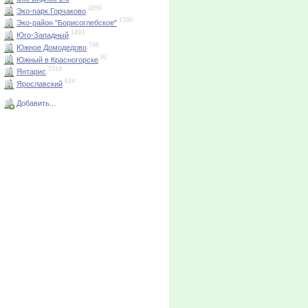
4859
Эко-парк Горчаково
1590
Эко-район "Борисоглебское"
1493
Юго-Западный
746
Южное Домодедово
92
Южный в Красногорске
5316
Янтарис
624
Ярославский
Добавить...