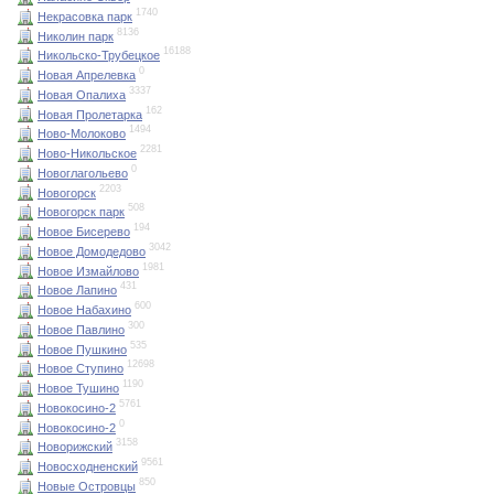
1740
Некрасовка парк
8136
Николин парк
16188
Никольско-Трубецкое
0
Новая Апрелевка
3337
Новая Опалиха
162
Новая Пролетарка
1494
Ново-Молоково
2281
Ново-Никольское
0
Новоглагольево
2203
Новогорск
508
Новогорск парк
194
Новое Бисерево
3042
Новое Домодедово
1981
Новое Измайлово
431
Новое Лапино
600
Новое Набахино
300
Новое Павлино
535
Новое Пушкино
12698
Новое Ступино
1190
Новое Тушино
5761
Новокосино-2
0
Новокосино-2
3158
Новорижский
9561
Новосходненский
850
Новые Островцы