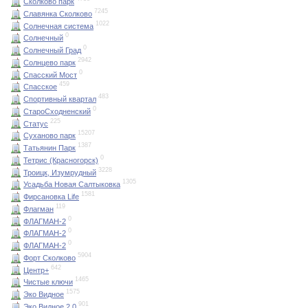
Сколково парк
7245
Славянка Сколково
1022
Солнечная система
0
Солнечный
0
Солнечный Град
2942
Солнцево парк
0
Спасский Мост
459
Спасское
483
Спортивный квартал
0
СтароСходненский
225
Статус
15207
Суханово парк
1387
Татьянин Парк
0
Тетрис (Красногорск)
3228
Троицк, Изумрудный
1305
Усадьба Новая Салтыковка
1581
Фирсановка Life
119
Флагман
0
ФЛАГМАН-2
0
ФЛАГМАН-2
0
ФЛАГМАН-2
5904
Форт Сколково
642
Центр+
1465
Чистые ключи
1575
Эко Видное
901
Эко Видное 2.0