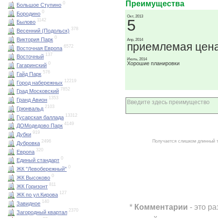
Преимущества
0
Большое Ступино
0
Бородино
Окт, 2013
5
1142
Былово
378
Весенний (Подольск)
0
Виктория Парк
Апр, 2014
приемлемая цен
6572
Восточная Европа
137
Восточный
Июль, 2014
Хорошие планировки
0
Гагаринский
576
Гайд Парк
12219
Город набережных
7852
Град Московский
1353
Гранд Авион
2103
Грюнвальд
13312
Гусарская баллада
4149
ДОМодедово Парк
919
Дубки
Получается слишком длинный 
2496
Дубровка
320
Европа
0
Единый стандарт
0
ЖК "Левобережный"
0
ЖК Высоково
811
ЖК Горизонт
127
ЖК по ул.Кирова
140
Завидное
*
Комментарии
- это р
2370
Загородный квартал