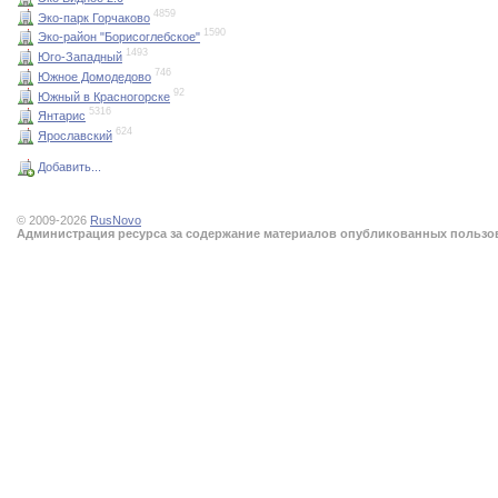
4859
Эко-парк Горчаково
1590
Эко-район "Борисоглебское"
1493
Юго-Западный
746
Южное Домодедово
92
Южный в Красногорске
5316
Янтарис
624
Ярославский
Добавить...
© 2009-2026
RusNovo
Администрация ресурса за содержание материалов опубликованных пользова