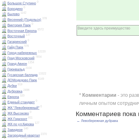
0
Большое Ступино
0
Бородино
1142
Былово
378
Весенний (Подольск)
0
Виктория Парк
6572
Восточная Европа
137
Восточный
0
Гагаринский
576
Гайд Парк
12220
Город набережных
7854
Град Московский
1354
Гранд Авион
2104
Грюнвальд
13322
Гусарская баллада
4149
ДОМодедово Парк
919
Дубки
2496
Дубровка
*
Комментарии
- это раз
320
Европа
0
личным опытом сотрудни
Единый стандарт
0
ЖК "Левобережный"
Комментариев пока 
0
ЖК Высоково
811
ЖК Горизонт
← Левобережная дубрава
127
ЖК по ул.Кирова
140
Завидное
2370
Загородный квартал