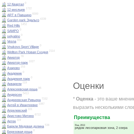
0
12 Квартал
1722
12 месяцев
8300
ART в Павшино
4339
Garden park Эдальго
1452
Red Hills
0
SAMPO
0
selyatino
664
Vesna
0
Vnukovo Sport Village
2114
Wellton Park Новая Сходня
78
Авиатор
1027
Авиатор-парк
253
Азарово
0
Академик
0
Академия парк
Оценки
219
Акварели
96
Алексеевская роща
5413
Андерсен
*
Оценка
- это ваше мнени
7332
Андреевская Ривьера
1087
Антей в Ивантеевке
выразить несколькими слов
101
Апрелевский
6722
Аристово Митино
Преимущества
119
Артек
538
Янв, 2013
Баркли Медовая долина
рядом лесопарковая зона, 2 озера
0
Березовая роща