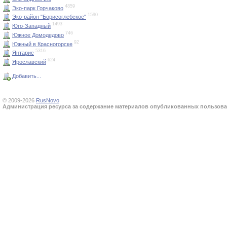
4859
Эко-парк Горчаково
1590
Эко-район "Борисоглебское"
1493
Юго-Западный
746
Южное Домодедово
92
Южный в Красногорске
5316
Янтарис
624
Ярославский
Добавить...
© 2009-2026
RusNovo
Администрация ресурса за содержание материалов опубликованных пользоват