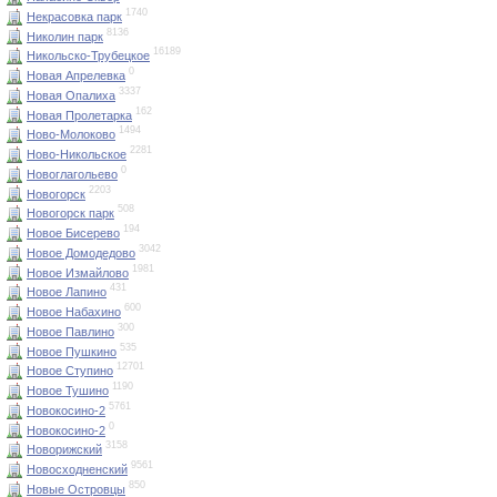
1740
Некрасовка парк
8136
Николин парк
16189
Никольско-Трубецкое
0
Новая Апрелевка
3337
Новая Опалиха
162
Новая Пролетарка
1494
Ново-Молоково
2281
Ново-Никольское
0
Новоглагольево
2203
Новогорск
508
Новогорск парк
194
Новое Бисерево
3042
Новое Домодедово
1981
Новое Измайлово
431
Новое Лапино
600
Новое Набахино
300
Новое Павлино
535
Новое Пушкино
12701
Новое Ступино
1190
Новое Тушино
5761
Новокосино-2
0
Новокосино-2
3158
Новорижский
9561
Новосходненский
850
Новые Островцы