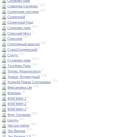
Сколково парк
7245
Славянка Сколково
1023
Солнечная система
0
Солнечный
0
Солнечный Град
2942
Солнцево парк
0
Спасский Мост
459
Спасское
483
Спортивный квартал
0
СтароСходненский
225
Статус
15210
Суханово парк
1387
Татьянин Парк
0
Тетрис (Красногорск)
3228
Троицк, Изумрудный
1305
Усадьба Новая Салтыковка
1581
Фирсановка Life
119
Флагман
0
ФЛАГМАН-2
0
ФЛАГМАН-2
0
ФЛАГМАН-2
5905
Форт Сколково
642
Центр+
1465
Чистые ключи
1575
Эко Видное
901
Эко Видное 2.0