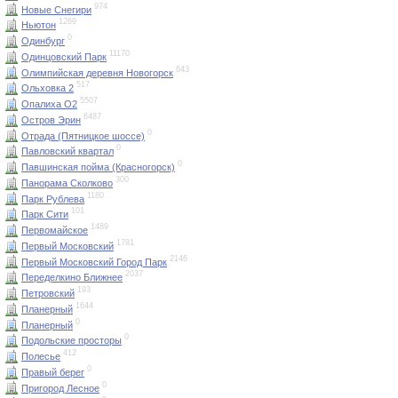
974
Новые Снегири
1269
Ньютон
0
Одинбург
11170
Одинцовский Парк
643
Олимпийская деревня Новогорск
517
Ольховка 2
5507
Опалиха О2
6487
Остров Эрин
0
Отрада (Пятницкое шоссе)
0
Павловский квартал
0
Павшинская пойма (Красногорск)
300
Панорама Сколково
1180
Парк Рублева
101
Парк Сити
1489
Первомайское
1781
Первый Московский
2146
Первый Московский Город Парк
2037
Переделкино Ближнее
193
Петровский
1644
Планерный
0
Планерный
0
Подольские просторы
412
Полесье
0
Правый берег
0
Пригород Лесное