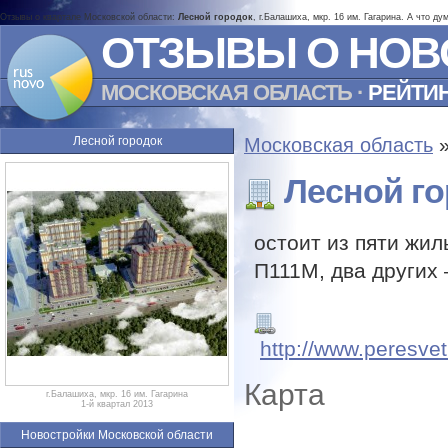
Отзывы о квартале Московской области:
Лесной городок
, г.Балашиха, мкр. 16 им. Гагарина. А что д
ОТЗЫВЫ О НОВ
МОСКОВСКАЯ ОБЛАСТЬ
·
РЕЙТИ
Лесной городок
Московская область
Лесной г
остоит из пяти жи
П111М, два других
http://www.peresve
Карта
г.Балашиха, мкр. 16 им. Гагарина
1-й квартал 2013
Новостройки Московской области