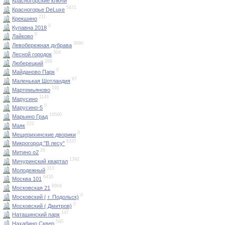
Красногорские ключи
5471
Красногорье DeLuxe
211
Крекшино
0
Купавна 2018
0
Лайково
3890
Левобережная дубрава
304
Лесной городок
268
Люберецкий
0
Майданово Парк
97
Маленькая Шотландия
191
Мартемьяново
1149
Марусино
0
Марусино-5
19500
Марьино Град
222
Маяк
0
Мещерихинские дворики
6337
Микрогород "В лесу"
28
Митино о2
1392
Мичуринский квартал
313
Молодежный
6430
Москва 101
9904
Московская 21
0
Московский ( г. Подольск)
0
Московский ( Дмитров)
147
Наташинский парк
540
Нахабино Сквер