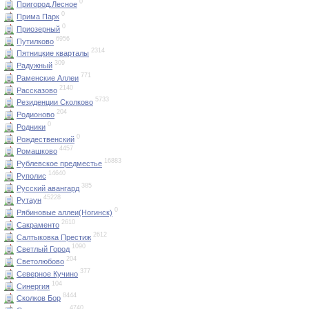
0
Пригород.Лесное
0
Прима Парк
0
Приозерный
6956
Путилково
2314
Пятницкие кварталы
309
Радужный
771
Раменские Аллеи
2140
Рассказово
5733
Резиденции Сколково
204
Родионово
0
Родники
0
Рождественский
4457
Ромашково
16883
Рублевское предместье
14640
Руполис
385
Русский авангард
45228
Рутаун
0
Рябиновые аллеи(Ногинск)
2610
Сакраменто
2612
Салтыковка Престиж
1090
Светлый Город
204
Светолюбово
377
Северное Кучино
104
Синергия
8444
Сколков Бор
4740