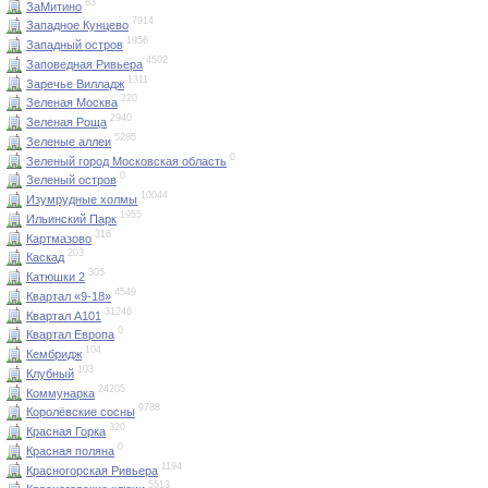
83
ЗаМитино
7914
Западное Кунцево
1956
Западный остров
4502
Заповедная Ривьера
1311
Заречье Вилладж
220
Зеленая Москва
2940
Зеленая Роща
5285
Зеленые аллеи
0
Зеленый город Московская область
0
Зеленый остров
10044
Изумрудные холмы
1955
Ильинский Парк
316
Картмазово
203
Каскад
305
Катюшки 2
4549
Квартал «9-18»
31246
Квартал А101
0
Квартал Европа
104
Кембридж
103
Клубный
24205
Коммунарка
9788
Королёвские сосны
320
Красная Горка
0
Красная поляна
1194
Красногорская Ривьера
5513