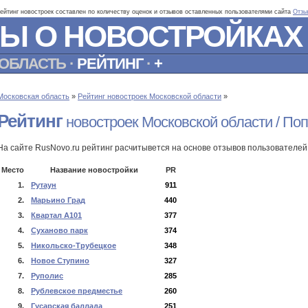
Рейтинг новостроек составлен по количеству оценок и отзывов оставленных пользователями сайта
Отзы
Ы О НОВОСТРОЙКАХ
ОБЛАСТЬ
·
РЕЙТИНГ
·
+
Московская область
»
Рейтинг новостроек Московской области
»
Рейтинг
новостроек Московской области / По
На сайте RusNovo.ru рейтинг расчитывется на основе отзывов пользователей
Место
Название новостройки
PR
1.
Рутаун
911
2.
Марьино Град
440
3.
Квартал А101
377
4.
Суханово парк
374
5.
Никольско-Трубецкое
348
6.
Новое Ступино
327
7.
Руполис
285
8.
Рублевское предместье
260
9.
Гусарская баллада
251