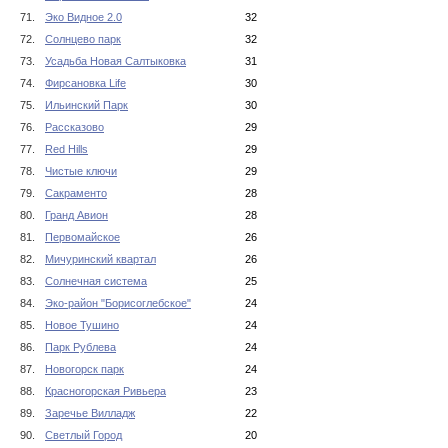
71.
Эко Видное 2.0
32
72.
Солнцево парк
32
73.
Усадьба Новая Салтыковка
31
74.
Фирсановка Life
30
75.
Ильинский Парк
30
76.
Рассказово
29
77.
Red Hills
29
78.
Чистые ключи
29
79.
Сакраменто
28
80.
Гранд Авион
28
81.
Первомайское
26
82.
Мичуринский квартал
26
83.
Солнечная система
25
84.
Эко-район "Борисоглебское"
24
85.
Новое Тушино
24
86.
Парк Рублева
24
87.
Новогорск парк
24
88.
Красногорская Ривьера
23
89.
Заречье Вилладж
22
90.
Светлый Город
20