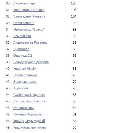
30.
Сколково парк
108
31.
Красногорье DeLuxe
105
32.
Заповедная Ривьера
104
33.
Новокосино-2
102
34.
Микрогород "В лесу"
99
35.
Ромашково
93
36.
Андреевская Ривьера
89
37.
Путилково
88
38.
Опалиха О2
86
39.
Левобережная дубрава
83
40.
Квартал «9-18»
81
41.
Новая Опалиха
79
42.
Зеленые аллеи
79
43.
Андерсен
70
44.
Garden park Эдальго
68
45.
Салтыковка Престиж
65
46.
Новорижский
64
47.
Эко-парк Горчаково
61
48.
Троицк, Изумрудный
54
49.
Красногорские ключи
53