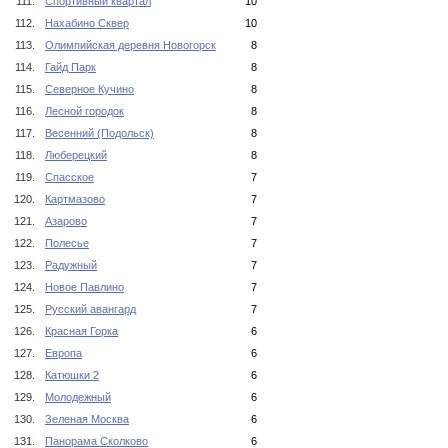
111.
Спортивный квартал
10
112.
Нахабино Сквер
10
113.
Олимпийская деревня Новогорск
8
114.
Гайд Парк
8
115.
Северное Кучино
8
116.
Лесной городок
8
117.
Весенний (Подольск)
8
118.
Люберецкий
8
119.
Спасское
7
120.
Картмазово
7
121.
Азарово
7
122.
Полесье
7
123.
Радужный
7
124.
Новое Павлино
7
125.
Русский авангард
7
126.
Красная Горка
6
127.
Европа
6
128.
Катюшки 2
6
129.
Молодежный
6
130.
Зеленая Москва
6
131.
Панорама Сколково
6