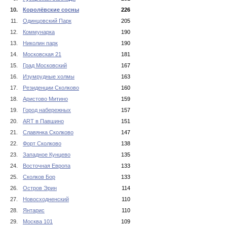
10.
Королёвские сосны
226
11.
Одинцовский Парк
205
12.
Коммунарка
190
13.
Николин парк
190
14.
Московская 21
181
15.
Град Московский
167
16.
Изумрудные холмы
163
17.
Резиденции Сколково
160
18.
Аристово Митино
159
19.
Город набережных
157
20.
ART в Павшино
151
21.
Славянка Сколково
147
22.
Форт Сколково
138
23.
Западное Кунцево
135
24.
Восточная Европа
133
25.
Сколков Бор
133
26.
Остров Эрин
114
27.
Новосходненский
110
28.
Янтарис
110
29.
Москва 101
109