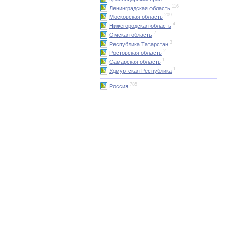
116
Ленинградская область
209
Московская область
4
Нижегородская область
7
Омская область
3
Республика Татарстан
2
Ростовская область
1
Самарская область
1
Удмуртская Республика
785
Россия