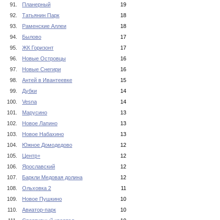
91.
Планерный
19
92.
Татьянин Парк
18
93.
Раменские Аллеи
18
94.
Былово
17
95.
ЖК Горизонт
17
96.
Новые Островцы
16
97.
Новые Снегири
16
98.
Антей в Ивантеевке
15
99.
Дубки
14
100.
Vesna
14
101.
Марусино
13
102.
Новое Лапино
13
103.
Новое Набахино
13
104.
Южное Домодедово
12
105.
Центр+
12
106.
Ярославский
12
107.
Баркли Медовая долина
12
108.
Ольховка 2
11
109.
Новое Пушкино
10
110.
Авиатор-парк
10