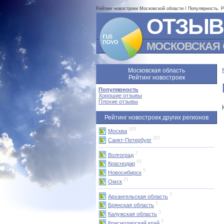
Рейтинг новостроек Московской области / Популярность. 
ОТЗЫВ
МОСКОВСКАЯ 
Московская область
Рейтинг новостроек
Популярность
Хорошие отзывы
Плохие отзывы
Рейтинг новостроек других регионов
105
Москва
207
Санкт-Петербург
2
Волгоград
93
Краснодар
5
Новосибирск
21
Омск
2
Архангельская область
1
Брянская область
3
Калужская область
3
Краснодарский край