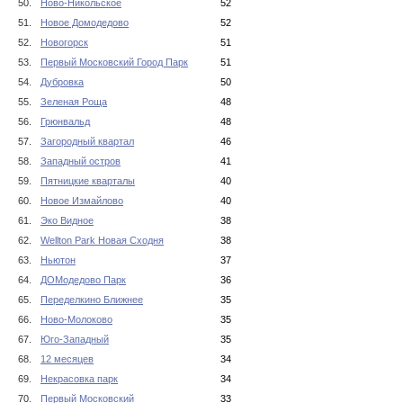
50.
Ново-Никольское
52
51.
Новое Домодедово
52
52.
Новогорск
51
53.
Первый Московский Город Парк
51
54.
Дубровка
50
55.
Зеленая Роща
48
56.
Грюнвальд
48
57.
Загородный квартал
46
58.
Западный остров
41
59.
Пятницкие кварталы
40
60.
Новое Измайлово
40
61.
Эко Видное
38
62.
Wellton Park Новая Сходня
38
63.
Ньютон
37
64.
ДОМодедово Парк
36
65.
Переделкино Ближнее
35
66.
Ново-Молоково
35
67.
Юго-Западный
35
68.
12 месяцев
34
69.
Некрасовка парк
34
70.
Первый Московский
33