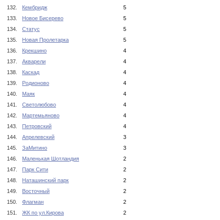
132.
Кембридж
5
133.
Новое Бисерево
5
134.
Статус
5
135.
Новая Пролетарка
5
136.
Крекшино
4
137.
Акварели
4
138.
Каскад
4
139.
Родионово
4
140.
Маяк
4
141.
Светолюбово
4
142.
Мартемьяново
4
143.
Петровский
4
144.
Апрелевский
3
145.
ЗаМитино
3
146.
Маленькая Шотландия
2
147.
Парк Сити
2
148.
Наташинский парк
2
149.
Восточный
2
150.
Флагман
2
151.
ЖК по ул.Кирова
2