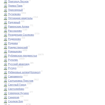
0
Пригород.Лесное
0
Прима Парк
0
Приозерный
6956
Путилково
2314
Пятницкие кварталы
309
Радужный
771
Раменские Аллеи
2140
Рассказово
5733
Резиденции Сколково
204
Родионово
0
Родники
0
Рождественский
4456
Ромашково
16879
Рублевское предместье
14640
Руполис
385
Русский авангард
45219
Рутаун
0
Рябиновые аллеи(Ногинск)
2610
Сакраменто
2612
Салтыковка Престиж
1090
Светлый Город
204
Светолюбово
377
Северное Кучино
104
Синергия
8444
Сколков Бор
4738