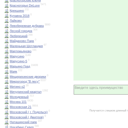
Красногорские ключи
5471
Красногорье DeLuxe
211
Крекшино
0
Купавна 2018
0
Лайково
3890
Левобережная дубрава
304
Лесной городок
268
Люберецкий
0
Майданово Парк
97
Маленькая Шотландия
191
Мартемьяново
1149
Марусино
0
Марусино-5
19499
Марьино Град
222
Маяк
0
Мещерихинские дворики
6337
Микрогород "В лесу"
28
Митино о2
1392
Мичуринский квартал
313
Молодежный
6430
Москва 101
9904
Московская 21
Получается слишком длинный 
0
Московский ( г. Подольск)
0
Московский ( Дмитров)
147
Наташинский парк
540
Нахабино Сквер