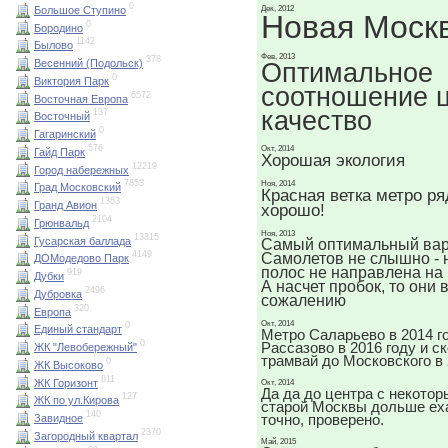
0
Большое Ступино
Дек, 2012
Новая Моск
0
Бородино
1142
Былово
Фев, 2013
378
Весенний (Подольск)
Оптимальное
0
Виктория Парк
соотношение ц
6572
Восточная Европа
качество
137
Восточный
0
Гагаринский
576
Окт, 2014
Гайд Парк
Хорошая экология
12219
Город набережных
7853
Ноя, 2014
Град Московский
Красная ветка метро ря
1353
Гранд Авион
хорошо!
2104
Грюнвальд
Ноя, 2013
13315
Гусарская баллада
Самый оптимальный вар
4149
Самолетов не слышно - н
ДОМодедово Парк
полос не направлена на
919
Дубки
А насчет пробок, то они 
2496
Дубровка
сожалению
320
Европа
Окт, 2014
0
Единый стандарт
Метро Саларьево в 2014 го
0
Рассазово в 2016 году и с
ЖК "Левобережный"
трамвай до Московского в 
0
ЖК Высоково
811
ЖК Горизонт
Окт, 2014
Да да до центра с некотор
127
ЖК по ул.Кирова
старой Москвы дольше еха
140
точно, проверено.
Завидное
2370
Загородный квартал
Май, 2015