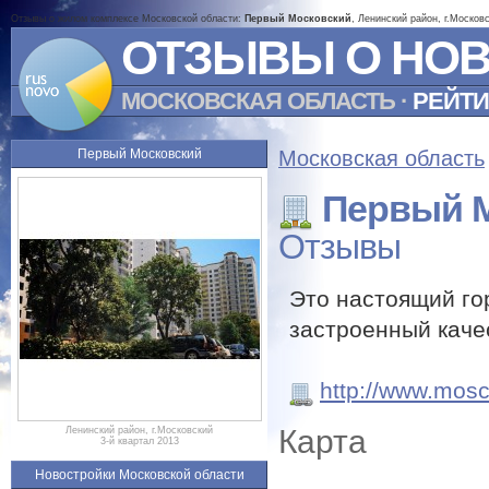
Отзывы о жилом комплексе Московской области:
Первый Московский
, Ленинский район, г.Москов
ОТЗЫВЫ О НО
МОСКОВСКАЯ ОБЛАСТЬ
·
РЕЙТИ
Первый Московский
Московская область
Первый 
Отзывы
Это настоящий го
застроенный каче
http://www.mosc
Карта
Ленинский район, г.Московский
3-й квартал 2013
Новостройки Московской области