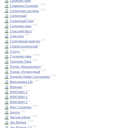
Сколково парк
7245
Славянка Сколково
1022
Солнечная система
0
Солнечный
0
Солнечный Град
2942
Солнцево парк
0
Спасский Мост
459
Спасское
483
Спортивный квартал
0
СтароСходненский
225
Статус
15208
Суханово парк
1387
Татьянин Парк
0
Тетрис (Красногорск)
3228
Троицк, Изумрудный
1305
Усадьба Новая Салтыковка
1581
Фирсановка Life
119
Флагман
0
ФЛАГМАН-2
0
ФЛАГМАН-2
0
ФЛАГМАН-2
5905
Форт Сколково
642
Центр+
1465
Чистые ключи
1575
Эко Видное
901
Эко Видное 2.0