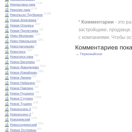
1740
Некрасовка парк
8136
Николин парк
16188
Никольско-Трубецкое
0
Новая Апрелевка
*
Комментарии
- это р
3337
Новая Опалиха
застройщике, продавце.
162
Новая Пролетарка
1494
Ново-Молоково
с компаниями. Чтобы о
2281
Ново-Никольское
0
Комментариев пока
Новоглагольево
2203
Новогорск
← Первомайское
508
Новогорск парк
194
Новое Бисерево
3042
Новое Домодедово
1981
Новое Измайлово
431
Новое Лапино
600
Новое Набахино
300
Новое Павлино
535
Новое Пушкино
12699
Новое Ступино
1190
Новое Тушино
5761
Новокосино-2
0
Новокосино-2
3158
Новорижский
9561
Новосходненский
850
Новые Островцы