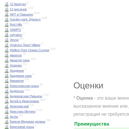
0
12 Квартал
1722
12 месяцев
8300
ART в Павшино
4339
Garden park Эдальго
1452
Red Hills
0
SAMPO
0
selyatino
664
Vesna
0
Vnukovo Sport Village
2114
Wellton Park Новая Сходня
78
Авиатор
1027
Авиатор-парк
253
Азарово
0
Академик
0
Академия парк
219
Акварели
Оценки
96
Алексеевская роща
5413
Андерсен
7332
Андреевская Ривьера
*
Оценка
- это ваше мнен
1087
Антей в Ивантеевке
высказанное мнение или 
101
Апрелевский
6720
Аристово Митино
регистрация не требуется
119
Артек
538
Баркли Медовая долина
Преимущества
0
Березовая роща