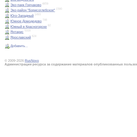
4859
Эко-парк Горчаково
1590
Эко-район "Борисоглебское"
1493
Юго-Западный
746
Южное Домодедово
92
Южный в Красногорске
5316
Янтарис
624
Ярославский
Добавить...
© 2009-2026
RusNovo
Администрация ресурса за содержание материалов опубликованных пользова