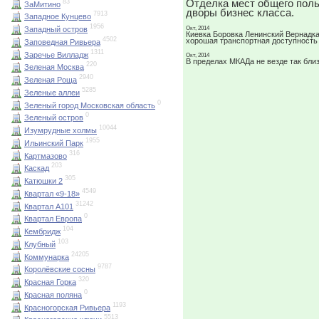
Отделка мест общего поль
83
ЗаМитино
дворы бизнес класса.
7913
Западное Кунцево
1956
Окт, 2014
Западный остров
Киевка Боровка Ленинский Вернадка
4502
хорошая транспортная доступность
Заповедная Ривьера
1311
Заречье Вилладж
Окт, 2014
В пределах МКАДа не везде так бли
220
Зеленая Москва
2940
Зеленая Роща
5285
Зеленые аллеи
0
Зеленый город Московская область
0
Зеленый остров
10044
Изумрудные холмы
1955
Ильинский Парк
316
Картмазово
203
Каскад
305
Катюшки 2
4549
Квартал «9-18»
31242
Квартал А101
0
Квартал Европа
104
Кембридж
103
Клубный
24205
Коммунарка
9787
Королёвские сосны
320
Красная Горка
0
Красная поляна
1193
Красногорская Ривьера
5513