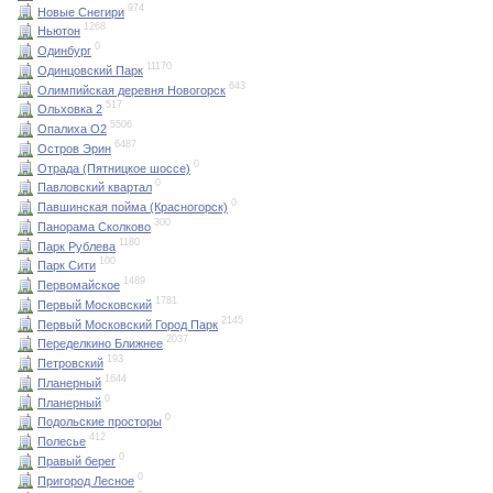
974
Новые Снегири
1268
Ньютон
0
Одинбург
11170
Одинцовский Парк
643
Олимпийская деревня Новогорск
517
Ольховка 2
5506
Опалиха О2
6487
Остров Эрин
0
Отрада (Пятницкое шоссе)
0
Павловский квартал
0
Павшинская пойма (Красногорск)
300
Панорама Сколково
1180
Парк Рублева
100
Парк Сити
1489
Первомайское
1781
Первый Московский
2145
Первый Московский Город Парк
2037
Переделкино Ближнее
193
Петровский
1644
Планерный
0
Планерный
0
Подольские просторы
412
Полесье
0
Правый берег
0
Пригород Лесное