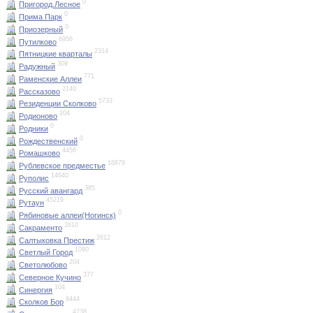
0
Пригород.Лесное
0
Прима Парк
0
Приозерный
6956
Путилково
2314
Пятницкие кварталы
309
Радужный
771
Раменские Аллеи
2140
Рассказово
5733
Резиденции Сколково
204
Родионово
0
Родники
0
Рождественский
4456
Ромашково
16879
Рублевское предместье
14640
Руполис
385
Русский авангард
45219
Рутаун
0
Рябиновые аллеи(Ногинск)
2610
Сакраменто
2612
Салтыковка Престиж
1090
Светлый Город
204
Светолюбово
377
Северное Кучино
104
Синергия
8444
Сколков Бор
4738