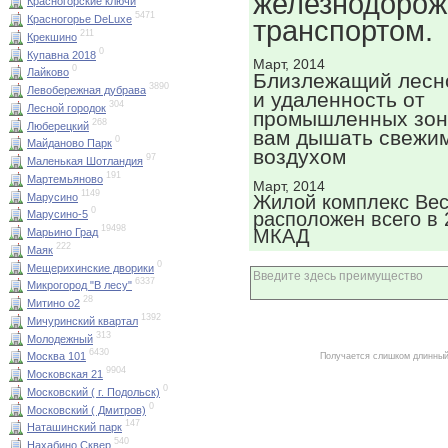
железнодоро
Красногорские ключи
5471
Красногорье DeLuxe
транспортом.
211
Крекшино
0
Купавна 2018
Март, 2014
0
Лайково
Близлежащий лесн
3890
Левобережная дубрава
и удаленность от
304
Лесной городок
промышленных зон
268
Люберецкий
вам дышать свежим
0
Майданово Парк
воздухом
97
Маленькая Шотландия
191
Мартемьяново
Март, 2014
1149
Марусино
Жилой комплекс Ве
0
расположен всего в 
Марусино-5
19498
МКАД
Марьино Град
222
Маяк
0
Мещерихинские дворики
6337
Микрогород "В лесу"
28
Митино о2
1392
Мичуринский квартал
313
Молодежный
6430
Москва 101
Получается слишком длинный
9904
Московская 21
0
Московский ( г. Подольск)
0
Московский ( Дмитров)
147
Наташинский парк
540
Нахабино Сквер