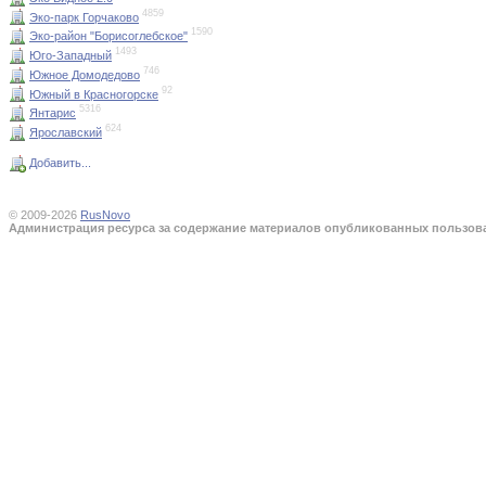
4859
Эко-парк Горчаково
1590
Эко-район "Борисоглебское"
1493
Юго-Западный
746
Южное Домодедово
92
Южный в Красногорске
5316
Янтарис
624
Ярославский
Добавить...
© 2009-2026
RusNovo
Администрация ресурса за содержание материалов опубликованных пользоват