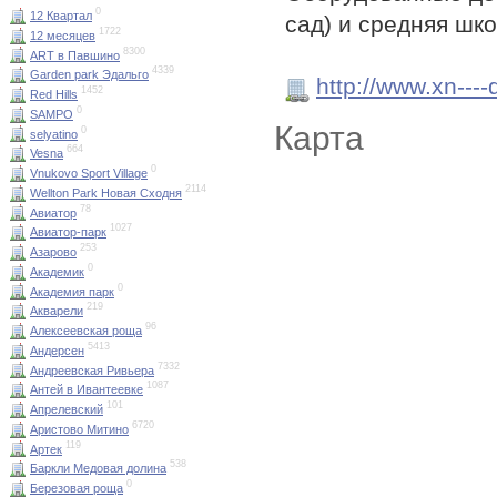
0
12 Квартал
сад) и средняя шк
1722
12 месяцев
8300
ART в Павшино
4339
Garden park Эдальго
http://www.xn----
1452
Red Hills
0
SAMPO
Карта
0
selyatino
664
Vesna
0
Vnukovo Sport Village
2114
Wellton Park Новая Сходня
78
Авиатор
1027
Авиатор-парк
253
Азарово
0
Академик
0
Академия парк
219
Акварели
96
Алексеевская роща
5413
Андерсен
7332
Андреевская Ривьера
1087
Антей в Ивантеевке
101
Апрелевский
6720
Аристово Митино
119
Артек
538
Баркли Медовая долина
0
Березовая роща