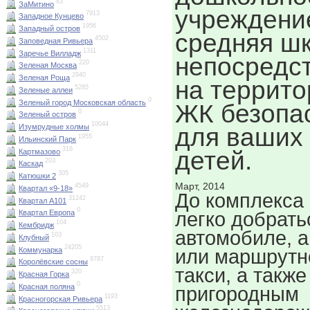
83
ЗаМитино
учреждени
7913
Западное Кунцево
1956
Западный остров
средняя ш
4502
Заповедная Ривьера
1311
Заречье Вилладж
непосредс
220
Зеленая Москва
2940
Зеленая Роща
на террито
5285
Зеленые аллеи
0
Зеленый город Московская область
ЖК безопа
0
Зеленый остров
10044
Изумрудные холмы
для ваших
1955
Ильинский Парк
316
детей.
Картмазово
203
Каскад
305
Катюшки 2
Март, 2014
4549
Квартал «9-18»
До комплекса
31242
Квартал А101
0
легко добрать
Квартал Европа
104
Кембридж
автомобиле, а
103
Клубный
24205
Коммунарка
или маршрут
9787
Королёвские сосны
такси, а также
320
Красная Горка
0
Красная поляна
пригородным
1193
Красногорская Ривьера
5513