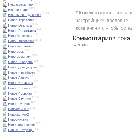
1740
Некрасовка парк
8136
Николин парк
*
Комментарии
- это ра
16188
Никольско-Трубецкое
0
застройщике, продавце. 
Новая Апрелевка
3337
Новая Опалиха
компаниями. Чтобы оста
162
Новая Пролетарка
1494
Ново-Молоково
Комментариев пока 
2281
Ново-Никольское
← Былово
0
Новоглагольево
2203
Новогорск
508
Новогорск парк
194
Новое Бисерево
3042
Новое Домодедово
1981
Новое Измайлово
431
Новое Лапино
600
Новое Набахино
300
Новое Павлино
535
Новое Пушкино
12699
Новое Ступино
1190
Новое Тушино
5761
Новокосино-2
0
Новокосино-2
3158
Новорижский
9561
Новосходненский
850
Новые Островцы