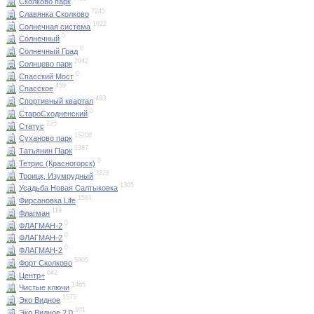
Сколково парк
7245
Славянка Сколково
1022
Солнечная система
0
Солнечный
0
Солнечный Град
2942
Солнцево парк
0
Спасский Мост
459
Спасское
483
Спортивный квартал
0
СтароСходненский
225
Статус
15208
Суханово парк
1387
Татьянин Парк
0
Тетрис (Красногорск)
3228
Троицк, Изумрудный
1305
Усадьба Новая Салтыковка
1581
Фирсановка Life
119
Флагман
0
ФЛАГМАН-2
0
ФЛАГМАН-2
0
ФЛАГМАН-2
5905
Форт Сколково
642
Центр+
1465
Чистые ключи
1575
Эко Видное
901
Эко Видное 2.0