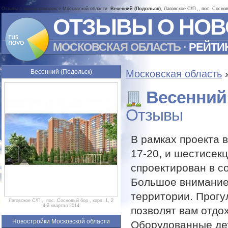
Отзывы о жилом комплексе Московской области:
Весенний (Подольск)
, Лаговское С/П ,, пос. Сосно
ОТЗЫВЫ О НОВ
МОСКОВСКАЯ ОБЛАСТЬ
·
РЕЙТИ
Весенний (Подольск)
Московская область
Весенний
Отзывы
В рамках проекта 
17-20, и шестисек
спроектирован в с
Большое внимание
территории. Прогу
Лаговское С/П ,, пос. Сосновый бор , корп. 1, 2
4-й квартал 2014
позволят вам отдо
Новостройки Московской области
Оборудованные дет