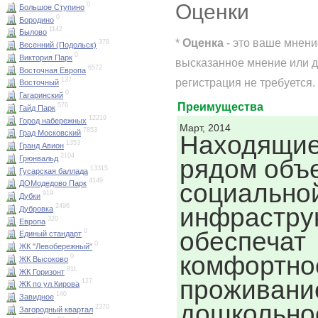
Оценки
0
Большое Ступино
0
Бородино
1142
Былово
*
Оценка
- это ваше мнени
378
Весенний (Подольск)
0
Виктория Парк
высказанное мнение или д
6572
Восточная Европа
регистрация не требуется.
137
Восточный
0
Гагаринский
Преимущества
576
Гайд Парк
12219
Город набережных
Март, 2014
7853
Град Московский
Находящи
1353
Гранд Авион
2104
Грюнвальд
рядом объ
13315
Гусарская баллада
4149
социально
ДОМодедово Парк
919
Дубки
2496
инфрастру
Дубровка
320
Европа
обеспечат
0
Единый стандарт
0
ЖК "Левобережный"
комфортно
0
ЖК Высоково
811
ЖК Горизонт
проживание
127
ЖК по ул.Кирова
140
Завидное
дошкольно
2370
Загородный квартал