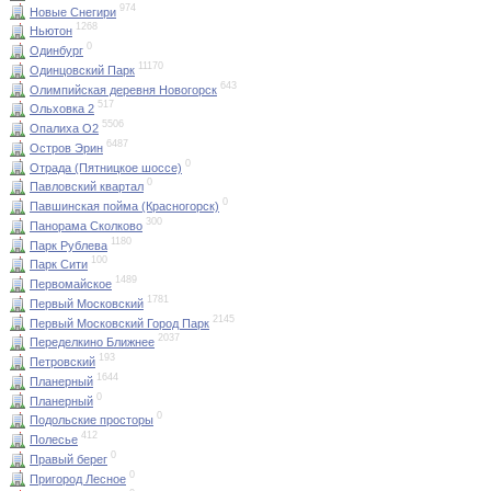
974
Новые Снегири
1268
Ньютон
0
Одинбург
11170
Одинцовский Парк
643
Олимпийская деревня Новогорск
517
Ольховка 2
5506
Опалиха О2
6487
Остров Эрин
0
Отрада (Пятницкое шоссе)
0
Павловский квартал
0
Павшинская пойма (Красногорск)
300
Панорама Сколково
1180
Парк Рублева
100
Парк Сити
1489
Первомайское
1781
Первый Московский
2145
Первый Московский Город Парк
2037
Переделкино Ближнее
193
Петровский
1644
Планерный
0
Планерный
0
Подольские просторы
412
Полесье
0
Правый берег
0
Пригород Лесное