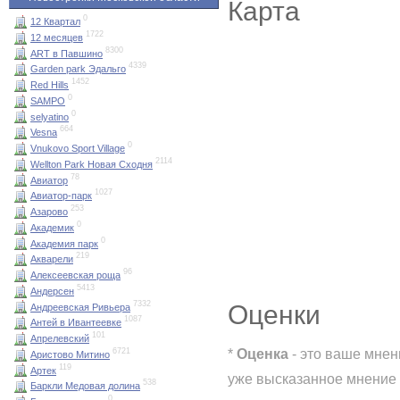
Карта
0
12 Квартал
1722
12 месяцев
8300
ART в Павшино
4339
Garden park Эдальго
1452
Red Hills
0
SAMPO
0
selyatino
664
Vesna
0
Vnukovo Sport Village
2114
Wellton Park Новая Сходня
78
Авиатор
1027
Авиатор-парк
253
Азарово
0
Академик
0
Академия парк
219
Акварели
96
Алексеевская роща
5413
Андерсен
7332
Оценки
Андреевская Ривьера
1087
Антей в Ивантеевке
101
Апрелевский
*
Оценка
- это ваше мнен
6721
Аристово Митино
119
Артек
уже высказанное мнение 
538
Баркли Медовая долина
0