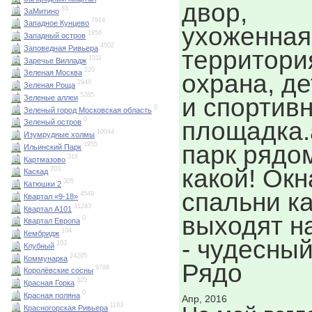
двор,
83
ЗаМитино
7914
Западное Кунцево
ухоженная
1956
Западный остров
4502
Заповедная Ривьера
территори
1311
Заречье Вилладж
220
Зеленая Москва
охрана, де
2940
Зеленая Роща
5285
Зеленые аллеи
и спортив
0
Зеленый город Московская область
0
площадка.
Зеленый остров
10044
Изумрудные холмы
парк рядо
1955
Ильинский Парк
316
Картмазово
какой! Окн
203
Каскад
305
Катюшки 2
спальни ка
4549
Квартал «9-18»
31243
Квартал А101
выходят н
0
Квартал Европа
104
Кембридж
- чудесный
103
Клубный
24205
Коммунарка
Рядо
9788
Королёвские сосны
320
Красная Горка
0
Красная поляна
Апр, 2016
1193
Красногорская Ривьера