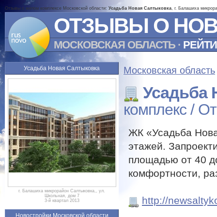
Отзывы о жилом комплексе Московской области:
Усадьба Новая Салтыковка
, г. Балашиха микрор
ОТЗЫВЫ О НО
МОСКОВСКАЯ ОБЛАСТЬ
·
РЕЙТИ
Усадьба Новая Салтыковка
Московская область
Усадьба 
комплекс / О
ЖК «Усадьба Нова
этажей. Запроект
площадью от 40 д
комфортности, ра
г. Балашиха микрорайон Салтыковка,, ул.
Школьная, дом 7
http://newsaltyk
3-й квартал 2013
Новостройки Московской области