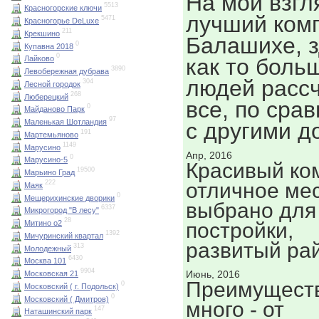
На мой взгл
5513
Красногорские ключи
лучший комп
5471
Красногорье DeLuxe
211
Крекшино
Балашихе, 
0
Купавна 2018
0
как то боль
Лайково
3890
Левобережная дубрава
людей расс
304
Лесной городок
268
Люберецкий
все, по сра
0
Майданово Парк
97
Маленькая Шотландия
с другими 
191
Мартемьяново
1149
Марусино
Апр, 2016
0
Марусино-5
Красивый ко
19500
Марьино Град
отличное ме
222
Маяк
0
Мещерихинские дворики
выбрано для
6337
Микрогород "В лесу"
28
постройки,
Митино о2
1392
Мичуринский квартал
развитый ра
313
Молодежный
6430
Москва 101
9904
Июнь, 2016
Московская 21
Преимуществ
0
Московский ( г. Подольск)
0
Московский ( Дмитров)
много - от
147
Наташинский парк