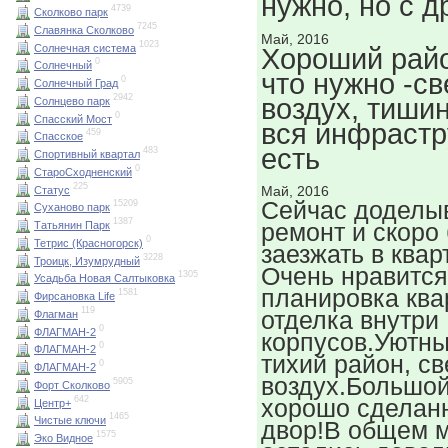
нужно, но с д
4739
Сколково парк
7245
Славянка Сколково
Май, 2016
1023
Солнечная система
Хороший райо
0
Солнечный
что нужно -с
0
Солнечный Град
2942
воздух, тишин
Солнцево парк
0
Спасский Мост
вся инфрастр
459
Спасское
есть
483
Спортивный квартал
0
СтароСходненский
225
Май, 2016
Статус
Сейчас доделы
15209
Суханово парк
1387
ремонт и скоро
Татьянин Парк
0
Тетрис (Красногорск)
заезжать в квар
3228
Троицк, Изумрудный
Очень нравится
1305
Усадьба Новая Салтыковка
планировка ква
1581
Фирсановка Life
119
отделка внутри
Флагман
0
ФЛАГМАН-2
корпусов.Уютны
0
ФЛАГМАН-2
тихий район, с
0
ФЛАГМАН-2
воздух.Большой
5905
Форт Сколково
642
хорошо сделан
Центр+
1465
Чистые ключи
двор!В общем 
1575
Эко Видное