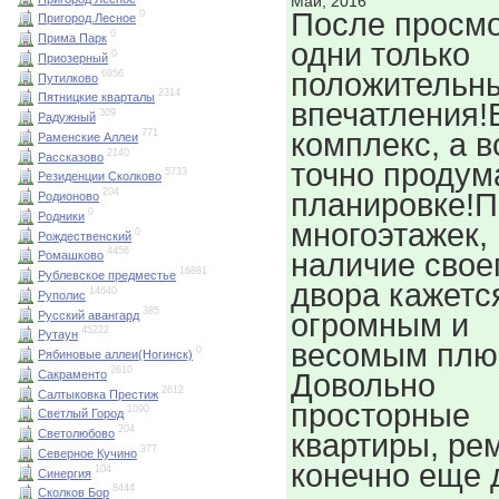
Май, 2016
После просм
0
Пригород.Лесное
0
Прима Парк
одни только
0
Приозерный
положительн
6956
Путилково
2314
Пятницкие кварталы
впечатления!
309
Радужный
комплекс, а в
771
Раменские Аллеи
2140
Рассказово
точно продум
5733
Резиденции Сколково
204
планировке!
Родионово
0
Родники
многоэтажек,
0
Рождественский
4456
наличие свое
Ромашково
16881
Рублевское предместье
двора кажетс
14640
Руполис
385
огромным и
Русский авангард
45222
Рутаун
весомым плю
0
Рябиновые аллеи(Ногинск)
2610
Сакраменто
Довольно
2612
Салтыковка Престиж
просторные
1090
Светлый Город
204
Светолюбово
квартиры, ре
377
Северное Кучино
конечно еще 
104
Синергия
8444
Сколков Бор