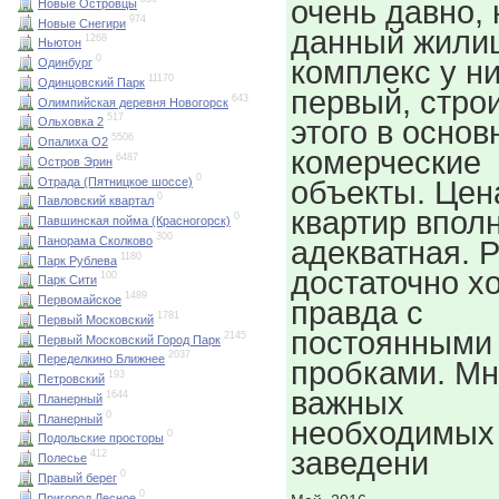
очень давно, 
Новые Островцы
974
Новые Снегири
данный жили
1268
Ньютон
0
комплекс у н
Одинбург
11170
Одинцовский Парк
первый, стро
643
Олимпийская деревня Новогорск
517
этого в основ
Ольховка 2
5506
Опалиха О2
комерческие
6487
Остров Эрин
0
Отрада (Пятницкое шоссе)
объекты. Цен
0
Павловский квартал
квартир впол
0
Павшинская пойма (Красногорск)
300
Панорама Сколково
адекватная. 
1180
Парк Рублева
достаточно х
100
Парк Сити
1489
Первомайское
правда с
1781
Первый Московский
постоянными
2145
Первый Московский Город Парк
2037
Переделкино Ближнее
пробками. Мн
193
Петровский
важных
1644
Планерный
0
Планерный
необходимых
0
Подольские просторы
заведени
412
Полесье
0
Правый берег
0
Пригород Лесное