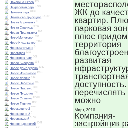
местораспол
540
Нахабино Сквер
1740
Некрасовка парк
ЖК до качес
8136
Николин парк
16189
квартир. Пл
Никольско-Трубецкое
0
Новая Апрелевка
парковая зон
3337
Новая Опалиха
162
Новая Пролетарка
плюс придом
1494
Ново-Молоково
территория
2281
Ново-Никольское
0
Новоглагольево
благоустроен
2203
Новогорск
508
развитая
Новогорск парк
194
Новое Бисерево
нфраструкту
3042
Новое Домодедово
1981
Новое Измайлово
транспортна
431
Новое Лапино
доступность.
600
Новое Набахино
300
Новое Павлино
перечислять
535
Новое Пушкино
можно
12700
Новое Ступино
1190
Новое Тушино
5761
Новокосино-2
Март, 2016
0
Компания-
Новокосино-2
3158
Новорижский
застройщик р
9561
Новосходненский
850