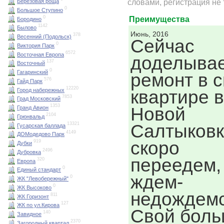
словами, регистрация не 
Березовая роща
0
Большое Ступино
0
Преимущества
Бородино
1142
Былово
Июнь, 2016
378
Весенний (Подольск)
Сейчас
0
Виктория Парк
6572
Восточная Европа
доделыва
137
Восточный
0
Гагаринский
ремонт в 
576
Гайд Парк
12220
Город набережных
квартире в
7853
Град Московский
1353
Новой
Гранд Авион
2104
Грюнвальд
13321
Салтыковк
Гусарская баллада
4149
ДОМодедово Парк
скоро
919
Дубки
2496
Дубровка
переедем,
320
Европа
0
Единый стандарт
ждем-
0
ЖК "Левобережный"
0
ЖК Высоково
недождемс
811
ЖК Горизонт
127
ЖК по ул.Кирова
Свой бол
140
Завидное
2370
Загородный квартал