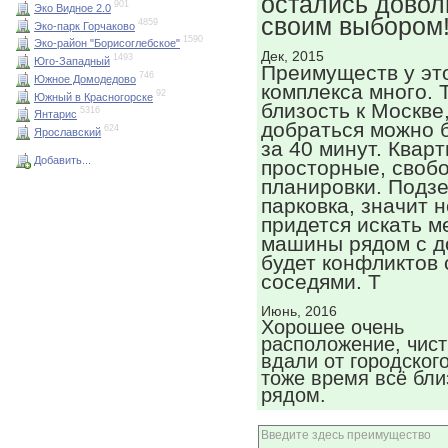
остались дово
901
Эко Видное 2.0
своим выбором
4859
Эко-парк Горчаково
1590
Эко-район "Борисоглебское"
Дек, 2015
1493
Юго-Западный
Преимуществ у эт
746
Южное Домодедово
комплекса много. 
92
Южный в Красногорске
близость к Москве
5316
Янтарис
добраться можно 
624
Ярославский
за 40 минут. Квар
Добавить...
просторные, своб
планировки. Подз
парковка, значит н
придется искать м
машины рядом с д
будет конфликтов 
соседями. Т
Июнь, 2016
Хорошее очень
расположение, чист
вдали от городског
тоже время всё бли
рядом.