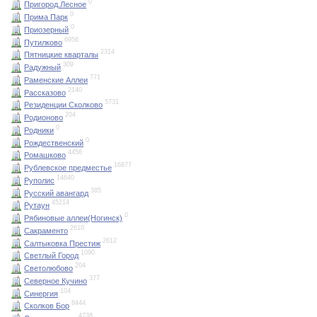
0
Пригород.Лесное
0
Прима Парк
0
Приозерный
6956
Путилково
2314
Пятницкие кварталы
309
Радужный
771
Раменские Аллеи
2140
Рассказово
5731
Резиденции Сколково
204
Родионово
0
Родники
0
Рождественский
4456
Ромашково
16877
Рублевское предместье
14640
Руполис
385
Русский авангард
45214
Рутаун
0
Рябиновые аллеи(Ногинск)
2610
Сакраменто
2612
Салтыковка Престиж
1090
Светлый Город
204
Светолюбово
377
Северное Кучино
104
Синергия
8444
Сколков Бор
4738