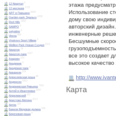
0
этажа предусматр
12 Квартал
1722
12 месяцев
Использование ст
8300
ART в Павшино
4339
Garden park Эдальго
дому свою индиви
1452
Red Hills
авторский дизайн
0
SAMPO
0
selyatino
инженерные реше
664
Vesna
Бесшумные скоро
0
Vnukovo Sport Village
2113
Wellton Park Новая Сходня
грузоподъемность
78
Авиатор
1027
все это создает 
Авиатор-парк
253
Азарово
высокое качество
0
Академик
0
Академия парк
219
Акварели
http://www.ivan
96
Алексеевская роща
5413
Андерсен
7332
Андреевская Ривьера
Карта
1087
Антей в Ивантеевке
101
Апрелевский
6717
Аристово Митино
119
Артек
538
Баркли Медовая долина
0
Березовая роща