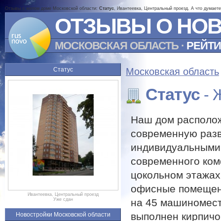
Отзывы о жилом доме Московской области:
Статус
, Ивантеевка, Центральный проезд. А что думает
ОТЗЫВЫ О НО
МОСКОВСКАЯ ОБЛАСТЬ
·
РЕЙТИ
Статус
Московская область
Статус
- 
Наш дом располож
современную разв
индивидуальными 
современного ком
цокольном этажах
офисные помещени
Ивантеевка, Центральный проезд
на 45 машиномест
Уже сдан
выполнен кирпичо
Новостройки Московской области