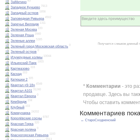
83
ЗаМитино
7913
Западное Кунцево
1956
Западный остров
4502
Заповедная Ривьера
1311
Заречье Вилладж
220
Зеленая Москва
2940
Зеленая Роща
5285
Зеленые аллеи
Получается слишком длинный 
0
Зеленый город Московская область
0
Зеленый остров
10044
Изумрудные холмы
1955
Ильинский Парк
316
Картмазово
203
Каскад
305
Катюшки 2
4549
Квартал «9-18»
*
Комментарии
- это р
31240
Квартал А101
продавце. Здесь вы так
0
Квартал Европа
104
Чтобы оставить коммен
Кембридж
103
Клубный
Комментариев пока
24202
Коммунарка
9787
Королёвские сосны
← СтароСходненский
320
Красная Горка
0
Красная поляна
1193
Красногорская Ривьера
5513