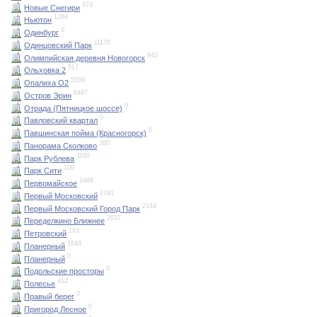
974
Новые Снегири
1268
Ньютон
0
Одинбург
11170
Одинцовский Парк
643
Олимпийская деревня Новогорск
517
Ольховка 2
5506
Опалиха О2
6487
Остров Эрин
0
Отрада (Пятницкое шоссе)
0
Павловский квартал
0
Павшинская пойма (Красногорск)
300
Панорама Сколково
1180
Парк Рублева
100
Парк Сити
1489
Первомайское
1781
Первый Московский
2144
Первый Московский Город Парк
2037
Переделкино Ближнее
193
Петровский
1644
Планерный
0
Планерный
0
Подольские просторы
412
Полесье
0
Правый берег
0
Пригород Лесное