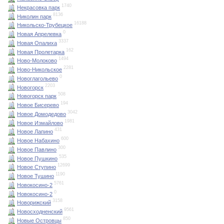
1740
Некрасовка парк
8136
Николин парк
16188
Никольско-Трубецкое
0
Новая Апрелевка
3337
Новая Опалиха
162
Новая Пролетарка
1494
Ново-Молоково
2281
Ново-Никольское
0
Новоглагольево
2203
Новогорск
508
Новогорск парк
194
Новое Бисерево
3042
Новое Домодедово
1981
Новое Измайлово
431
Новое Лапино
600
Новое Набахино
300
Новое Павлино
535
Новое Пушкино
12699
Новое Ступино
1190
Новое Тушино
5761
Новокосино-2
0
Новокосино-2
3158
Новорижский
9561
Новосходненский
850
Новые Островцы