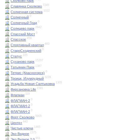
Сколково парк
7245
Славянка Сколково
1022
Солнечная система
0
Солнечный
0
Солнечный Град
2942
Солнцево парк
0
Спасский Мост
459
Спасское
483
Спортивный квартал
0
СтароСходненский
225
Статус
15207
Суханово парк
1387
Татьянин Парк
0
Тетрис (Красногорск)
3228
Троицк, Изумрудный
1305
Усадьба Новая Салтыковка
1581
Фирсановка Life
119
Флагман
0
ФЛАГМАН-2
0
ФЛАГМАН-2
0
ФЛАГМАН-2
5905
Форт Сколково
642
Центр+
1465
Чистые ключи
1575
Эко Видное
901
Эко Видное 2.0