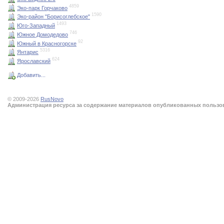
4859
Эко-парк Горчаково
1590
Эко-район "Борисоглебское"
1493
Юго-Западный
746
Южное Домодедово
92
Южный в Красногорске
5316
Янтарис
624
Ярославский
Добавить...
© 2009-2026
RusNovo
Администрация ресурса за содержание материалов опубликованных пользова