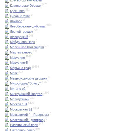
Красногорские ключи
5470
Красногорье DeLuxe
211
Крекшино
0
Купавна 2018
0
Лайково
3890
Левобережная дубрава
304
Лесной городок
268
Люберецкий
0
Майданово Парк
97
Маленькая Шотландия
191
Мартемьяново
1149
Марусино
0
Марусино-5
19498
Марьино Град
222
Маяк
0
Мещерихинские дворики
6337
Микрогород "В лесу"
28
Митино о2
1392
Мичуринский квартал
313
Молодежный
6430
Москва 101
9904
Московская 21
0
Московский ( г. Подольск)
0
Московский ( Дмитров)
147
Наташинский парк
540
Нахабино Сквер