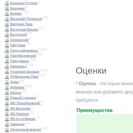
0
Большое Ступино
0
Бородино
1142
Былово
378
Весенний (Подольск)
0
Виктория Парк
6572
Восточная Европа
137
Восточный
0
Гагаринский
576
Гайд Парк
12219
Город набережных
7852
Град Московский
1353
Гранд Авион
2104
Грюнвальд
Оценки
13314
Гусарская баллада
4149
ДОМодедово Парк
919
Дубки
*
Оценка
- это ваше мнен
2496
Дубровка
мнение или добавить арг
320
Европа
0
Единый стандарт
требуется.
0
ЖК "Левобережный"
0
ЖК Высоково
Преимущества
811
ЖК Горизонт
127
ЖК по ул.Кирова
140
Завидное
2370
Загородный квартал