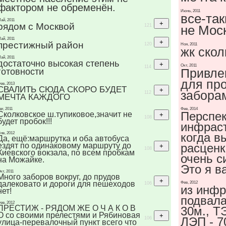
фактором не обременён.
Июнь, 2011
все-так
ай, 2011
рядом с Москвой
121
не Мос
ай, 2011
престижный район
120
Ноя, 2011
жк скол
ай, 2011
достаточно высокая степень
Окт, 2011
114
Привле
готовности
для про
ев, 2013
СВАЛИТЬ СЮДА СКОРО БУДЕТ
забора
112
МЕЧТА КАЖДОГО
вг, 2011
Фев, 2014
Перспек
Сколковское ш.тупиковое,значит не
108
будет пробок!!!
инфраст
нв, 2012
когда в
Да, ещё:маршрутка и оба автобуса
ездят по одинаковому маршруту до
расценк
108
Киевского вокзала, по всем пробкам
очень с
на Можайке.
Это я в
кт, 2011
Много заборов вокруг, до прудов
далековато и дороги для пешеходов
Фев, 2012
106
из инфр
нет!
подвала
ев, 2012
ПРЕСТИЖ - РЯДОМ ЖЕ О Ч А К О В
30м., ТЭ
О со своими прелестями и Рябиновая
ЛЭП - 7
106
улица-перевалочный пункт всего что