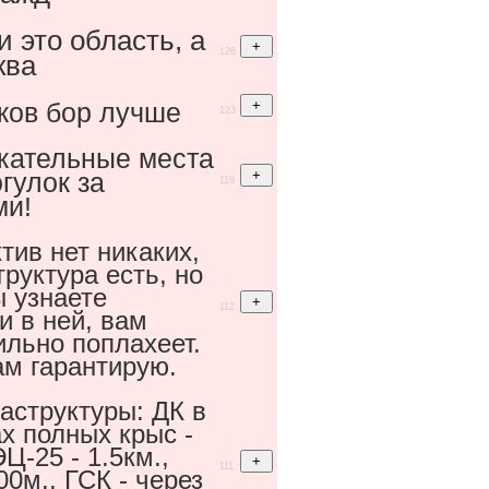
и это область, а
126
ква
ков бор лучше
123
кательные места
гулок за
119
ми!
тив нет никаких,
руктура есть, но
ы узнаете
112
и в ней, вам
ильно поплахеет.
ам гарантирую.
аструктуры: ДК в
х полных крыс -
Ц-25 - 1.5км.,
111
00м., ГСК - через