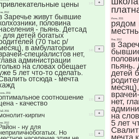
школа 
привлекательные цены
145
платн
нв, 2012
в Заречье живут бывшие
Июнь, 2011
колхозники, половина
рядом 
населения - пьянь. Детсад
местны
- для детей богатых
родителей (70 тыс р/
Янв, 2012
в Заре
месяц), в амбулатории
бывшие
140
врачей-специалистов нет,
полови
глава администрации
пьянь. 
только на словах обещает
детей 
уже 5 лет что-то сделать.
Свалить отсюда - мечта
родител
кажд
месяц)
врачей
юнь, 2011
оптимальное соотношение
нет, гл
133
цена - качество
админи
ай, 2011
на сло
монолит-кирпич
125
5 лет ч
ев, 2012
Район - ну для
Свалит
неприличнобогатых. Но
мечта 
122
местное население этим не