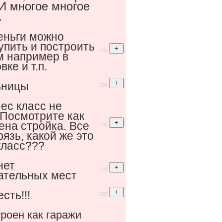
 И многое многое
.
деньги можно
упить и построить
110
м например в
ке и т.п.
ьницы
109
нес класс не
! Посмотрите как
на стройка. Все
106
грязь, какой же это
класс???
нет
105
ательных мест
сть!!!
105
роен как гаражи