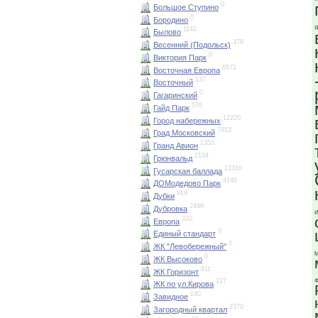
0
Большое Ступино
0
Бородино
Я
1142
Былово
378
Весенний (Подольск)
0
Виктория Парк
6572
Восточная Европа
137
Восточный
0
Гагаринский
576
Гайд Парк
12220
Город набережных
7853
Град Московский
1353
Гранд Авион
2104
Грюнвальд
13316
Гусарская баллада
4149
ДОМодедово Парк
919
Дубки
2496
Дубровка
И
320
Европа
0
Единый стандарт
0
ЖК "Левобережный"
М
0
ЖК Высоково
811
ЖК Горизонт
Ф
127
ЖК по ул.Кирова
140
Завидное
2370
Загородный квартал