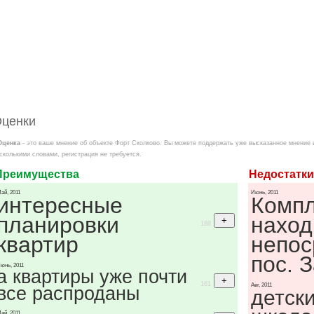
ценки
Оценка
- это ваше мнение об объекте Форт Сколково. Вы можете поддержать уже высказанное мнение 
сколькими словами, регистрация не требуется.
Преимущества
Недостатки
ай, 2011
Июнь, 2011
интересные
Компл
планировки
наход
188
квартир
непос
пос. 
юнь, 2011
а квартиры уже почти
161
Авг, 2011
все распроданы
детски
ай, 2011