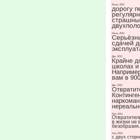
Июнь, 2012
дорогу 
регулярн
страшные
двухполо
Июнь, 2012
Серьёзн
сдачей д
эксплуат
Дек, 2013
Крайне д
школах и
Например
вам в 900
Дек, 2013
Отвратит
Континге
наркоман
нереальн
Янв, 2014
Отвратител
в жизни не 
безобразия.
Ноя, 2013
с двух сторо