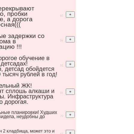
перекрывают
о, пробки
97
, а дорога
сная(((
ые задержки со
ома в
94
ацию !!!
орогое обучение в
 детсадах!
91
, детсад обойдется
 тысяч рублей в год!
ельный ЖК!
нт сплошь алкаши и
91
ы. Инфраструктура
о дорогая.
ьные планировки! Худших
видела, неудобны до
70
н 2 кладбища, может это и