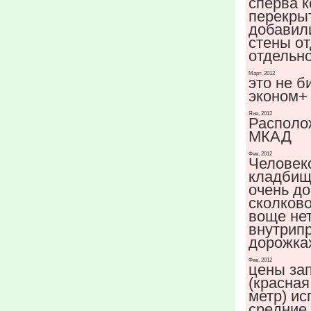
сперва 
перекры
добавили
стены о
отдельн
Март, 2012
это не б
эконом+
Янв, 2012
Располо
МКАД
Фев, 2012
Человек
кладбища
очень до
сколково
воще нет
внутрип
дорожка
Фев, 2012
цены за
(красная
метр) и
средние 