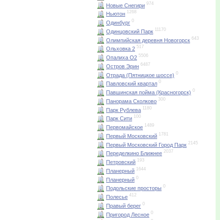
974
Новые Снегири
1268
Ньютон
0
Одинбург
11170
Одинцовский Парк
643
Олимпийская деревня Новогорск
517
Ольховка 2
5506
Опалиха О2
6487
Остров Эрин
0
Отрада (Пятницкое шоссе)
0
Павловский квартал
0
Павшинская пойма (Красногорск)
300
Панорама Сколково
1180
Парк Рублева
100
Парк Сити
1489
Первомайское
1781
Первый Московский
2145
Первый Московский Город Парк
2037
Переделкино Ближнее
193
Петровский
1644
Планерный
0
Планерный
0
Подольские просторы
412
Полесье
0
Правый берег
0
Пригород Лесное