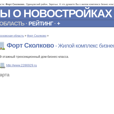
асти:
Форт Сколково
, Одинцовский район, Заречье. А что думаете Вы о жилом комплексе бизнес-клас
Ы О НОВОСТРОЙКАХ
ОБЛАСТЬ
·
РЕЙТИНГ
·
+
осковская область
»
Форт Сколково
»
Форт Сколково
- Жилой комплекс бизнес
9-этажный трехсекционный дом бизнес-класса.
http://www.2286929.ru
арта