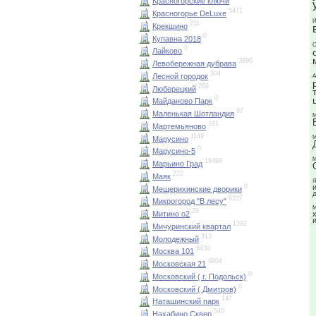
Красногорские ключи
5471
Красногорье DeLuxe
И
211
Крекшино
0
Купавна 2018
О
0
Лайково
3890
Левобережная дубрава
304
Лесной городок
А
268
Люберецкий
0
Майданово Парк
97
Маленькая Шотландия
М
191
Мартемьяново
1149
М
Марусино
0
Марусино-5
М
19499
Марьино Град
222
Маяк
Я
0
Мещерихинские дворики
6337
Микрогород "В лесу"
М
28
Митино о2
1392
Мичуринский квартал
313
Молодежный
6430
Москва 101
9904
Московская 21
0
Московский ( г. Подольск)
0
Московский ( Дмитров)
147
Наташинский парк
540
Нахабино Сквер