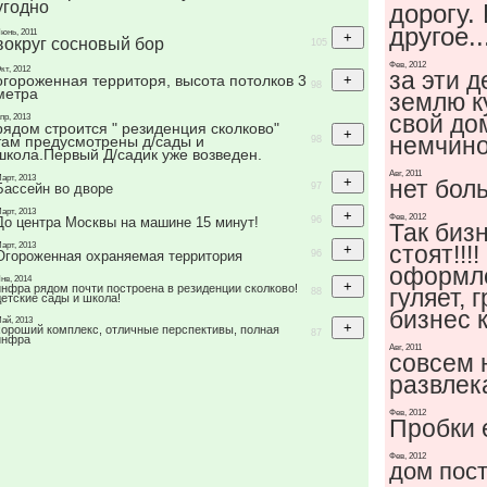
угодно
дорогу.
другое..
юнь, 2011
вокруг сосновый бор
105
Фев, 2012
кт, 2012
за эти 
огороженная территоря, высота потолков 3
98
метра
землю к
свой до
пр, 2013
рядом строится " резиденция сколково"
немчинов
там предусмотрены д/сады и
98
школа.Первый Д/садик уже возведен.
Авг, 2011
арт, 2013
нет бол
Бассейн во дворе
97
арт, 2013
Фев, 2012
До центра Москвы на машине 15 минут!
96
Так биз
арт, 2013
стоят!!!
Огороженная охраняемая территория
96
оформле
нв, 2014
инфра рядом почти построена в резиденции сколково!
гуляет, 
88
детские сады и школа!
бизнес 
ай, 2013
хороший комплекс, отличные перспективы, полная
87
инфра
Авг, 2011
совсем 
развлек
Фев, 2012
Пробки е
Фев, 2012
дом пост