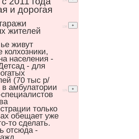
с 2011 года
159
ая и дорогая
гаражи
138
х жителей
чье живут
 колхозники,
на населения -
Детсад - для
богатых
ей (70 тыс р/
, в амбулатории
129
-специалистов
ава
страции только
вах обещает уже
то-то сделать.
ь отсюда -
кажд