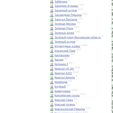
83
ЗаМитино
7913
Западное Кунцево
1956
Западный остров
М
4502
Заповедная Ривьера
1311
Заречье Вилладж
М
220
Зеленая Москва
2940
Зеленая Роща
М
5285
Зеленые аллеи
0
Зеленый город Московская область
0
Зеленый остров
Ф
10044
Изумрудные холмы
1955
Ильинский Парк
316
А
Картмазово
203
Каскад
305
Катюшки 2
Я
4549
Квартал «9-18»
31242
Квартал А101
0
Квартал Европа
104
Кембридж
103
О
Клубный
24205
Коммунарка
9787
Королёвские сосны
320
Красная Горка
Ф
0
Красная поляна
1193
Красногорская Ривьера
5513