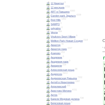
0
12 Квартал
1722
12 месяцев
8300
ART в Павшино
4339
Garden park Эдальго
1452
Red Hills
0
SAMPO
0
selyatino
664
Vesna
0
Vnukovo Sport Village
О
2114
Wellton Park Новая Сходня
78
Авиатор
*
1027
Авиатор-парк
не
253
Азарово
0
Академик
0
Академия парк
М
219
Акварели
96
Алексеевская роща
5413
Андерсен
7332
Андреевская Ривьера
1087
Антей в Ивантеевке
101
Апрелевский
И
6721
Аристово Митино
119
Артек
538
Баркли Медовая долина
0
Березовая роща
М