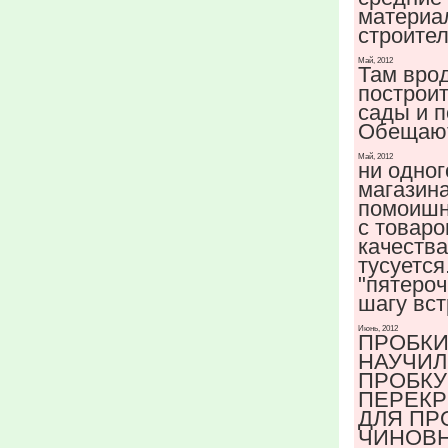
материа
строите
Май, 2012
Там вро
построит
сады и п
Обещают
Май, 2012
ни одног
магазина
помоишн
с товар
качества
тусуется
"пятероч
шагу вст
Июнь, 2012
ПРОБКИ
НАУЧИЛ
ПРОБКУ
ПЕРЕКР
ДЛЯ ПР
ЧИНОВ