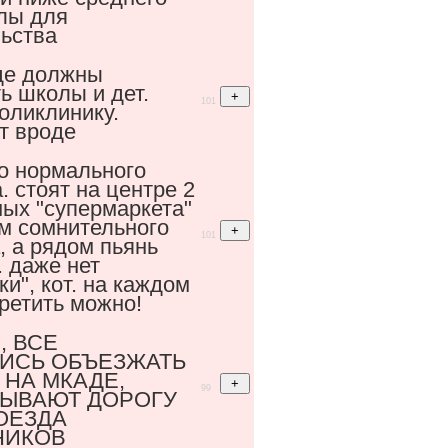
лы для
льства
де должны
ь школы и дет.
101
оликлинику.
 вроде
о нормального
. стоят на центре 2
ых "супермаркета"
ом сомнительного
101
, а рядом пьянь
. даже нет
ки", кот. на каждом
ретить можно!
, ВСЕ
ИСЬ ОБЪЕЗЖАТЬ
 НА МКАДЕ,
99
ЫВАЮТ ДОРОГУ
ОЕЗДА
НИКОВ