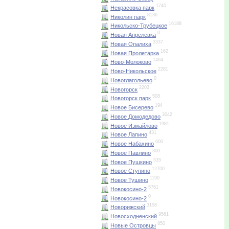
1740
Некрасовка парк
8136
Николин парк
16188
Никольско-Трубецкое
0
Новая Апрелевка
3337
Новая Опалиха
162
Новая Пролетарка
1494
Ново-Молоково
2281
Ново-Никольское
0
Новоглагольево
2203
Новогорск
508
Новогорск парк
194
Новое Бисерево
3042
Новое Домодедово
1981
Новое Измайлово
431
Новое Лапино
600
Новое Набахино
300
Новое Павлино
535
Новое Пушкино
12700
Новое Ступино
1190
Новое Тушино
5761
Новокосино-2
0
Новокосино-2
3158
Новорижский
9561
Новосходненский
850
Новые Островцы