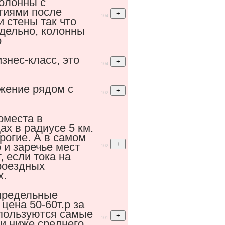
колонны с
тиями после
104
 стены так что
тдельно, колонны
о
изнес-класс, это
104
жение рядом с
102
оместа в
х в радиусе 5 км.
рогие. А в самом
 и заречье мест
102
, если тока на
роездных
х.
предельные
 цена 50-60т.р за
спользуются самые
101
и ниже среднего