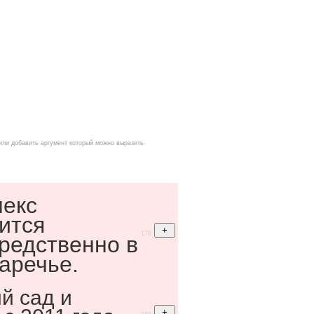
или добавить аргумент который можно выразить
екс
ится
178
редственно в
Заречье.
й сад и