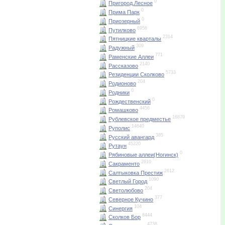
0
Пригород.Лесное
0
Прима Парк
0
Приозерный
6956
Путилково
2314
Пятницкие кварталы
309
Радужный
771
Раменские Аллеи
2140
Рассказово
5733
Резиденции Сколково
204
Родионово
0
Родники
0
Рождественский
4456
Ромашково
16879
Рублевское предместье
14640
Руполис
385
Русский авангард
45220
Рутаун
0
Рябиновые аллеи(Ногинск)
2610
Сакраменто
2612
Салтыковка Престиж
1090
Светлый Город
204
Светолюбово
377
Северное Кучино
104
Синергия
8444
Сколков Бор
4738