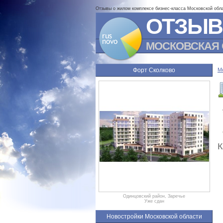
Отзывы о жилом комплексе бизнес-класса Московской обл
ОТЗЫВ
МОСКОВСКАЯ 
Форт Сколково
М
К
Одинцовский район, Заречье
Уже сдан
Новостройки Московской области