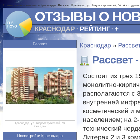
Отзывы о жилом комплексе Краснодара:
Рассвет
, Краснодар, ул. Гидроостроителей, 59. А что дума
ОТЗЫВЫ О НО
КРАСНОДАР
·
РЕЙТИНГ
·
+
Рассвет
Краснодар
»
Рассве
Рассвет
-
Состоит из трех 
монолитно-кирпич
располагаются с 
внутренней инфра
косметический и 
населением; на 2
Краснодар, ул. Гидроостроителей, 59
технический черд
Уже сдан
Литерах 2 и 3 ко
Новостройки Краснодара