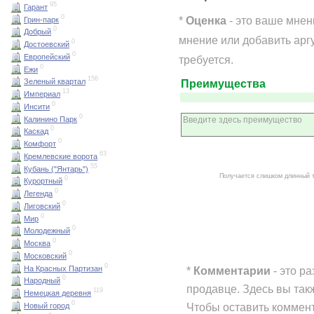
95
Гарант
0
*
Оценка
- это ваше мнен
Грин-парк
0
Добрый
мнение или добавить арг
0
Достоевский
0
Европейский
требуется.
0
Ежи
156
Зеленый квартал
Преимущества
13
Империал
0
Инсити
0
Калинино Парк
0
Каскад
0
Комфорт
63
Кремлевские ворота
55
Кубань ("Янтарь")
Получается слишком длинный 
0
Курортный
0
Легенда
0
Лиговский
0
Мир
0
Молодежный
0
Москва
0
Московский
0
На Красных Партизан
*
Комментарии
- это р
0
Народный
продавце. Здесь вы так
119
Немецкая деревня
0
Чтобы оставить коммен
Новый город