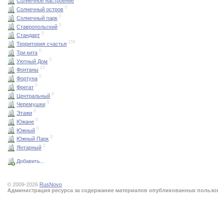
Солнечное настроение
0
Солнечный остров
0
Солнечный парк
0
Ставропольский
0
Стандарт
156
Территория счастья
0
Три кита
0
Уютный Дом
23
Фонтаны
0
Фортуна
0
Фрегат
0
Центральный
0
Черемушки
0
Этажи
0
Южане
0
Южный
0
Южный Парк
0
Янтарный
Добавить...
© 2009-2026
RusNovo
Администрация ресурса за содержание материалов опубликованных пользова