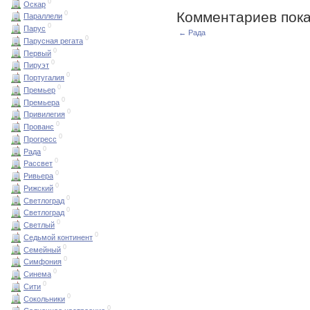
0
Оскар
Комментариев пока
0
Параллели
0
Парус
← Рада
0
Парусная регата
0
Первый
0
Пируэт
0
Португалия
0
Премьер
0
Премьера
0
Привилегия
0
Прованс
0
Прогресс
0
Рада
0
Рассвет
0
Ривьера
0
Рижский
0
Светлоград
0
Светлоград
0
Светлый
0
Седьмой континент
0
Семейный
0
Симфония
0
Синема
0
Сити
0
Сокольники
0