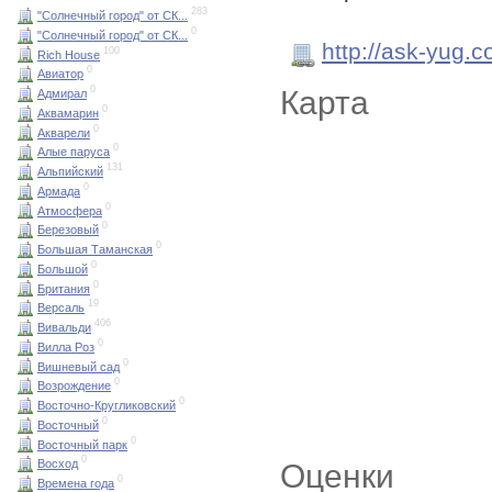
283
"Солнечный город" от СК...
0
"Солнечный город" от СК...
http://ask-yug.
100
Rich House
0
Авиатор
0
Карта
Адмирал
0
Аквамарин
0
Акварели
0
Алые паруса
131
Альпийский
0
Армада
0
Атмосфера
0
Березовый
0
Большая Таманская
0
Большой
0
Британия
19
Версаль
406
Вивальди
0
Вилла Роз
0
Вишневый сад
0
Возрождение
0
Восточно-Кругликовский
0
Восточный
0
Восточный парк
0
Восход
Оценки
0
Времена года