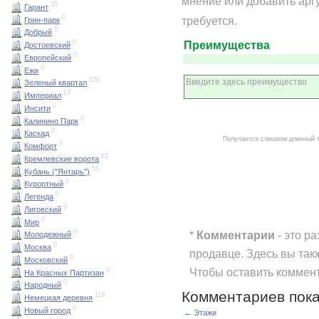
мнение или добавить арг
95
Гарант
0
требуется.
Грин-парк
0
Добрый
0
Преимущества
Достоевский
0
Европейский
0
Ежи
156
Зеленый квартал
13
Империал
0
Инсити
0
Калинино Парк
0
Каскад
Получается слишком длинный 
0
Комфорт
63
Кремлевские ворота
55
Кубань ("Янтарь")
0
Курортный
0
Легенда
0
Лиговский
0
Мир
0
*
Комментарии
- это р
Молодежный
0
Москва
продавце. Здесь вы так
0
Московский
Чтобы оставить коммен
0
На Красных Партизан
0
Народный
Комментариев пока
119
Немецкая деревня
0
Новый город
← Этажи