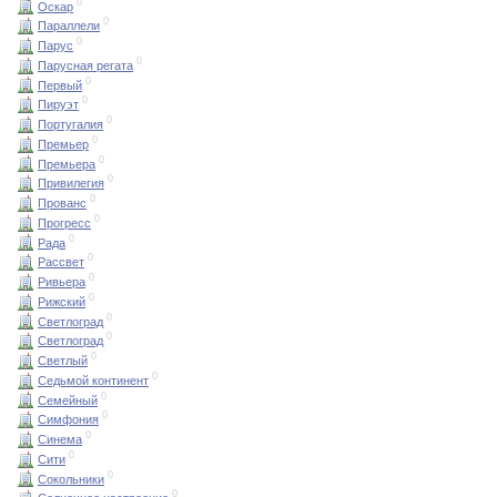
0
Оскар
0
Параллели
0
Парус
0
Парусная регата
0
Первый
0
Пируэт
0
Португалия
0
Премьер
0
Премьера
0
Привилегия
0
Прованс
0
Прогресс
0
Рада
0
Рассвет
0
Ривьера
0
Рижский
0
Светлоград
0
Светлоград
0
Светлый
0
Седьмой континент
0
Семейный
0
Симфония
0
Синема
0
Сити
0
Сокольники
0