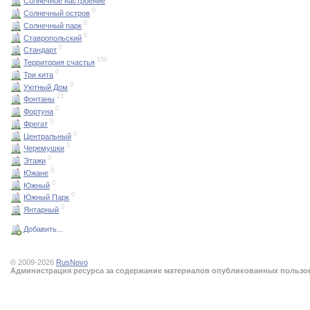
Солнечное настроение
0
Солнечный остров
0
Солнечный парк
0
Ставропольский
0
Стандарт
156
Территория счастья
0
Три кита
0
Уютный Дом
23
Фонтаны
0
Фортуна
0
Фрегат
0
Центральный
0
Черемушки
0
Этажи
0
Южане
0
Южный
0
Южный Парк
0
Янтарный
Добавить...
© 2009-2026
RusNovo
Администрация ресурса за содержание материалов опубликованных пользова