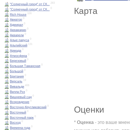
283
"Солнечный город" от СК...
Карта
0
"Солнечный город" от СК...
100
Rich House
0
Авиатор
0
Адмирал
0
Аквамарин
0
Акварели
0
Алые паруса
131
Альпийский
0
Армада
0
Атмосфера
0
Березовый
0
Большая Таманская
0
Большой
0
Британия
19
Версаль
406
Вивальди
0
Вилла Роз
0
Вишневый сад
0
Возрождение
0
Оценки
Восточно-Кругликовский
0
Восточный
0
Восточный парк
*
Оценка
- это ваше мнен
0
Восход
0
Времена года