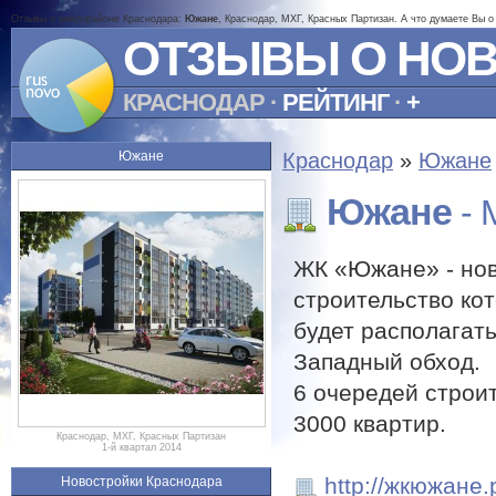
Отзывы о микрорайоне Краснодара:
Южане
, Краснодар, МХГ, Красных Партизан. А что думаете Вы 
ОТЗЫВЫ О НО
КРАСНОДАР
·
РЕЙТИНГ
·
+
Южане
Краснодар
»
Южане
Южане
- 
ЖК «Южане» - нов
строительство кот
будет располагат
Западный обход.
6 очередей строит
3000 квартир.
Краснодар, МХГ, Красных Партизан
1-й квартал 2014
http://жкюжане
Новостройки Краснодара