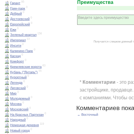
Преимущества
95
Гарант
0
Грин-парк
0
Добрый
0
Достоевский
0
Европейский
0
Ежи
156
Зеленый квартал
13
Империал
Получается слишком длинный 
0
Инсити
0
Калинино Парк
0
Каскад
0
Комфорт
63
Кремлевские ворота
55
Кубань ("Янтарь")
0
Курортный
*
Комментарии
- это р
0
Легенда
0
Лиговский
застройщике, продавце.
0
Мир
с компаниями. Чтобы о
0
Молодежный
0
Москва
Комментариев пока
0
Московский
0
На Красных Партизан
← Восточный
0
Народный
119
Немецкая деревня
0
Новый город