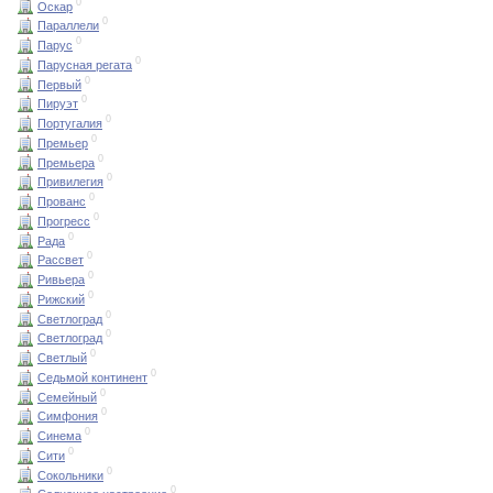
0
Оскар
0
Параллели
0
Парус
0
Парусная регата
0
Первый
0
Пируэт
0
Португалия
0
Премьер
0
Премьера
0
Привилегия
0
Прованс
0
Прогресс
0
Рада
0
Рассвет
0
Ривьера
0
Рижский
0
Светлоград
0
Светлоград
0
Светлый
0
Седьмой континент
0
Семейный
0
Симфония
0
Синема
0
Сити
0
Сокольники
0