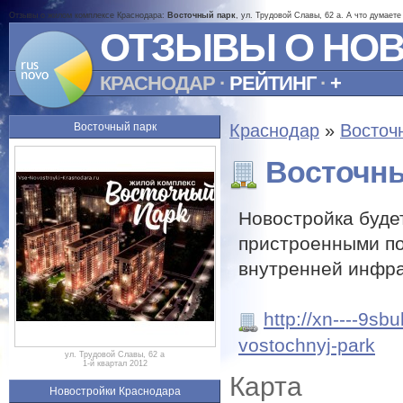
Отзывы о жилом комплексе Краснодара:
Восточный парк
, ул. Трудовой Славы, 62 а. А что думает
ОТЗЫВЫ О НО
КРАСНОДАР
·
РЕЙТИНГ
·
+
Восточный парк
Краснодар
»
Восточ
Восточны
Новостройка будет
пристроенными по
внутренней инфр
http://xn----9sb
vostochnyj-park
ул. Трудовой Славы, 62 а
1-й квартал 2012
Карта
Новостройки Краснодара