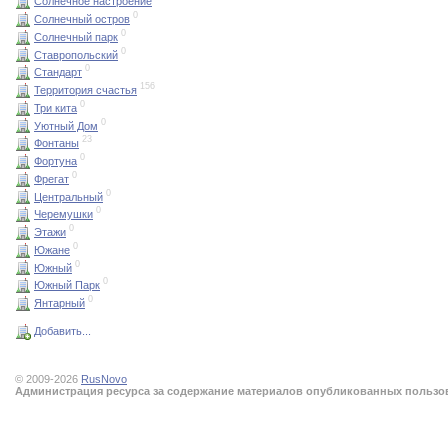
Солнечное настроение
0
Солнечный остров
0
Солнечный парк
0
Ставропольский
0
Стандарт
156
Территория счастья
0
Три кита
0
Уютный Дом
23
Фонтаны
0
Фортуна
0
Фрегат
0
Центральный
0
Черемушки
0
Этажи
0
Южане
0
Южный
0
Южный Парк
0
Янтарный
Добавить...
© 2009-2026
RusNovo
Администрация ресурса за содержание материалов опубликованных пользова