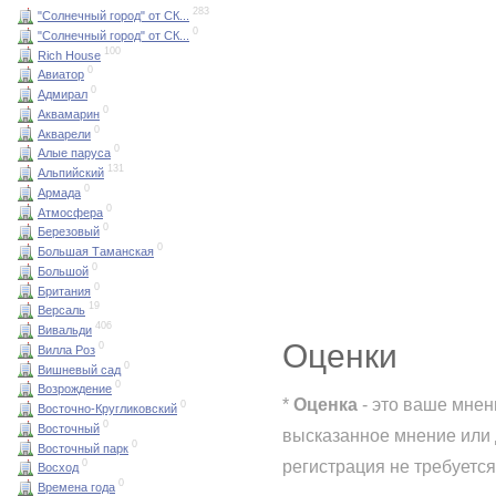
283
"Солнечный город" от СК...
0
"Солнечный город" от СК...
100
Rich House
0
Авиатор
0
Адмирал
0
Аквамарин
0
Акварели
0
Алые паруса
131
Альпийский
0
Армада
0
Атмосфера
0
Березовый
0
Большая Таманская
0
Большой
0
Британия
19
Версаль
406
Вивальди
Оценки
0
Вилла Роз
0
Вишневый сад
0
Возрождение
*
Оценка
- это ваше мнен
0
Восточно-Кругликовский
0
Восточный
высказанное мнение или 
0
Восточный парк
регистрация не требуется
0
Восход
0
Времена года