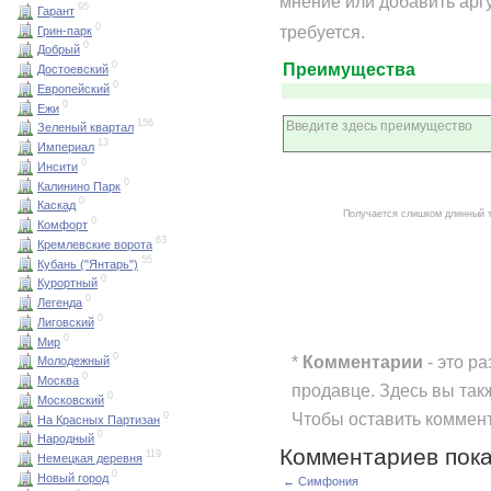
мнение или добавить арг
95
Гарант
0
требуется.
Грин-парк
0
Добрый
0
Преимущества
Достоевский
0
Европейский
0
Ежи
156
Зеленый квартал
13
Империал
0
Инсити
0
Калинино Парк
0
Каскад
Получается слишком длинный 
0
Комфорт
63
Кремлевские ворота
55
Кубань ("Янтарь")
0
Курортный
0
Легенда
0
Лиговский
0
Мир
0
*
Комментарии
- это р
Молодежный
0
Москва
продавце. Здесь вы так
0
Московский
Чтобы оставить коммен
0
На Красных Партизан
0
Народный
Комментариев пока
119
Немецкая деревня
0
Новый город
← Симфония