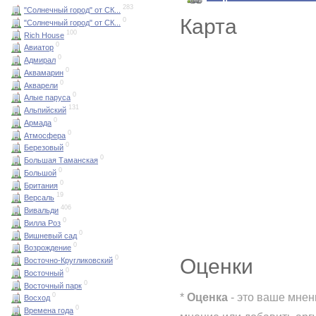
283
"Солнечный город" от СК...
Карта
0
"Солнечный город" от СК...
100
Rich House
0
Авиатор
0
Адмирал
0
Аквамарин
0
Акварели
0
Алые паруса
131
Альпийский
0
Армада
0
Атмосфера
0
Березовый
0
Большая Таманская
0
Большой
0
Британия
19
Версаль
406
Вивальди
0
Вилла Роз
0
Вишневый сад
0
Возрождение
0
Оценки
Восточно-Кругликовский
0
Восточный
0
Восточный парк
*
Оценка
- это ваше мнен
0
Восход
0
Времена года