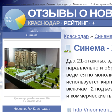
Отзывы о жилом комплексе Краснодара:
Синема
, Краснодар, ул Айвазовского, 116. А что думаете 
ОТЗЫВЫ О НО
КРАСНОДАР
·
РЕЙТИНГ
·
+
Синема
Краснодар
»
Синем
Синема
-
Два 21-этажных з
параллельно и об
ведется по моноли
используется кир
включает 2 подъе
и коммерческие п
Краснодар, ул Айвазовского, 116
4-й квартал 2016
http://neometria
Новостройки Краснодара