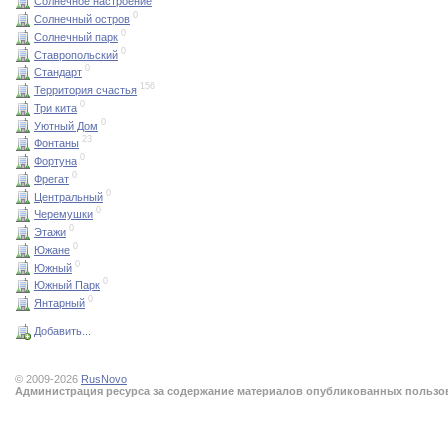
Солнечное настроение
0
Солнечный остров
0
Солнечный парк
0
Ставропольский
0
Стандарт
156
Территория счастья
0
Три кита
0
Уютный Дом
23
Фонтаны
0
Фортуна
0
Фрегат
0
Центральный
0
Черемушки
0
Этажи
0
Южане
0
Южный
0
Южный Парк
0
Янтарный
Добавить...
© 2009-2026
RusNovo
Администрация ресурса за содержание материалов опубликованных пользова