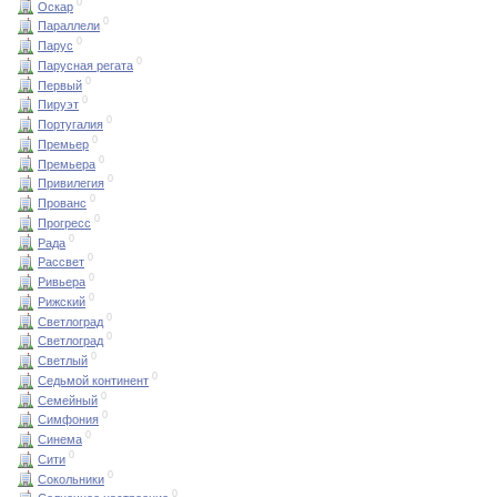
0
Оскар
0
Параллели
0
Парус
0
Парусная регата
0
Первый
0
Пируэт
0
Португалия
0
Премьер
0
Премьера
0
Привилегия
0
Прованс
0
Прогресс
0
Рада
0
Рассвет
0
Ривьера
0
Рижский
0
Светлоград
0
Светлоград
0
Светлый
0
Седьмой континент
0
Семейный
0
Симфония
0
Синема
0
Сити
0
Сокольники
0