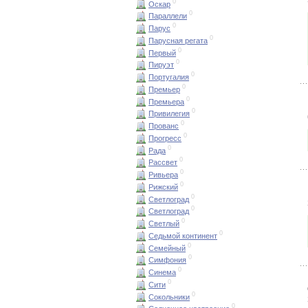
0
Оскар
0
Параллели
0
Парус
0
Парусная регата
0
Первый
0
Пируэт
0
Португалия
0
Премьер
0
Премьера
0
Привилегия
0
Прованс
0
Прогресс
0
Рада
0
Рассвет
0
Ривьера
0
Рижский
0
Светлоград
0
Светлоград
0
Светлый
0
Седьмой континент
0
Семейный
0
Симфония
0
Синема
0
Сити
0
Сокольники
0