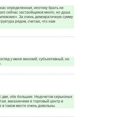
нас определенная, ипотеку брать не
лаго сейчас застройщиков много, но душа
млевские». За очень демократичную сумму
руктура рядом, считаю, что нам
згляд у меня женский, субъективный, но
.
с две, обе большие. Недочетов серьезных
тая, магазинчики и торговый центр в
е в таком месте очень довольны.