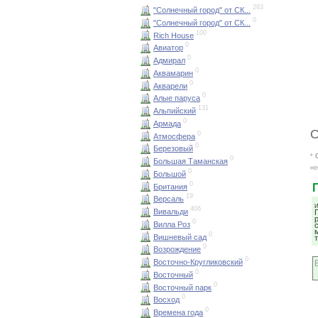
283
"Солнечный город" от СК...
0
"Солнечный город" от СК...
100
Rich House
0
Авиатор
0
Адмирал
0
Аквамарин
0
Акварели
0
Алые паруса
131
Альпийский
0
Армада
О
0
Атмосфера
0
Березовый
*
0
Большая Таманская
не
0
Большой
0
Британия
19
Версаль
И
406
Вивальди
0
Вилла Роз
0
Вишневый сад
0
Возрождение
0
Восточно-Кругликовский
0
Восточный
0
Восточный парк
0
Восход
0
Времена года