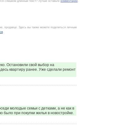
тся слишком длинный текст? Лучше оставьте
комментарий
.
ке, продавце. Здесь вы также можете поделиться личным
ся
.
ко. Остановили свой выбор на
 здесь квартиру ранее. Уже сделали ремонт
седи молодые семьи с детками, а не как в
о было при покупки жилья в новостройке.