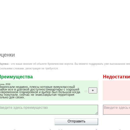
ценки
Оценка
- это ваше мнение об объекте Кремлевские ворота. Вы можете поддержать уже высказанное мн
сколькими словами, регистрация не требуется.
Преимущества
Недостатки
юнь, 2018
Переехали недавно, плюсы которые вижуклассный
район все в шаговой доступностиквартиры с хорошей
63
современной планировкой и выбор был большой когда
мы покупали, сейчас не знаюЗакрытая территория
только для своих.