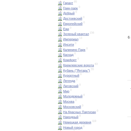
95
Гарант
0
Грин-парк
0
Добрый
0
Достоевский
0
Европейский
0
Ежи
156
Зеленый квартал
6
13
Империал
0
Инсити
0
Калинино Парк
0
Каскад
0
Комфорт
63
Кремлевские ворота
55
Кубань ("Янтарь")
0
Курортный
0
Легенда
0
Лиговский
0
Мир
0
Молодежный
0
Москва
0
Московский
0
На Красных Партизан
0
Народный
119
Немецкая деревня
0
Новый город