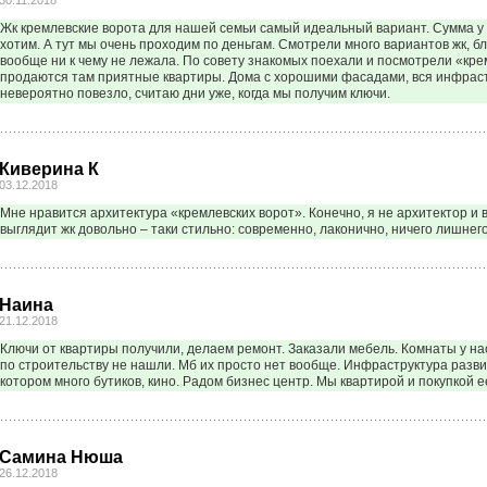
30.11.2018
Жк кремлевские ворота для нашей семьи самый идеальный вариант. Сумма у 
хотим. А тут мы очень проходим по деньгам. Смотрели много вариантов жк, б
вообще ни к чему не лежала. По совету знакомых поехали и посмотрели «кре
продаются там приятные квартиры. Дома с хорошими фасадами, вся инфраст
невероятно повезло, считаю дни уже, когда мы получим ключи.
Киверина К
03.12.2018
Мне нравится архитектура «кремлевских ворот». Конечно, я не архитектор и в
выглядит жк довольно – таки стильно: современно, лаконично, ничего лишнего
Наина
21.12.2018
Ключи от квартиры получили, делаем ремонт. Заказали мебель. Комнаты у на
по строительству не нашли. Мб их просто нет вообще. Инфраструктура разви
котором много бутиков, кино. Радом бизнес центр. Мы квартирой и покупкой е
Самина Нюша
26.12.2018