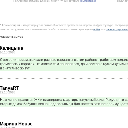
Получается слишком длинный текст? Лучше оставьте
комментарий
.
Получае
*
Комментарии
- это развёрнутый диалог об объекте Кремлевские ворота, инфраструктуре, застройщи
опытом сотрудничества с компаниями. Чтобы оставить комментарии нужно
войти
или
зарегистрировать
 комментариев
Калицына
10.10.2018
Смотрели-присматривали разные варианты в этом районе - работаем недале
кремлевских воротах - комплекс сам понравился, да и сестра с мужем купили
и счатсливо живут.
TanyaRT
12.10.2018
Нам лично нравится ЖК и планировка квартиры какую выбрали. Радует, что со
старых домах бабушки вечно недовольные)) Для нас это важное преимуществ
Марина House