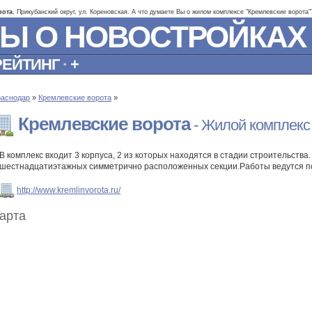
рота
, Прикубанский округ, ул. Кореновская. А что думаете Вы о жилом комплексе "Кремлевские ворота"
Ы О НОВОСТРОЙКАХ
РЕЙТИНГ
·
+
раснодар
»
Кремлевские ворота
»
Кремлевские ворота
- Жилой комплекс
В комплекс входит 3 корпуса, 2 из которых находятся в стадии строительства.
шестнадцатиэтажных симметрично расположенных секции.Работы ведутся по
http://www.kremlinvorota.ru/
арта