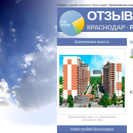
Отзывы о жилом комплексе Краснодара:
Кремлевские во
ОТЗЫВ
КРАСНОДАР
·
Кремлевские ворота
К
К
Прикубанский округ, ул. Кореновская
1-й квартал 2012
Новостройки Краснодара