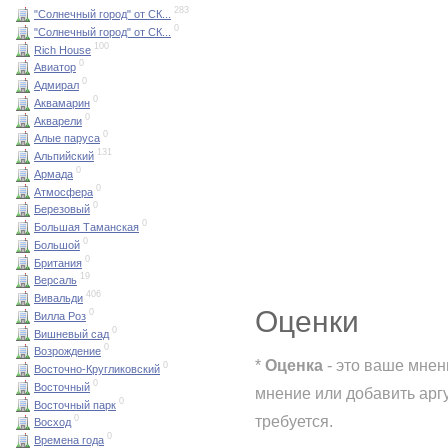
283
"Солнечный город" от СК...
0
"Солнечный город" от СК...
100
Rich House
0
Авиатор
0
Адмирал
0
Аквамарин
0
Акварели
0
Алые паруса
131
Альпийский
0
Армада
0
Атмосфера
0
Березовый
0
Большая Таманская
0
Большой
0
Британия
19
Версаль
406
Вивальди
Оценки
0
Вилла Роз
0
Вишневый сад
0
Возрождение
*
Оценка
- это ваше мнен
0
Восточно-Кругликовский
0
Восточный
мнение или добавить арг
0
Восточный парк
требуется.
0
Восход
0
Времена года