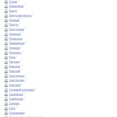
0
Оскар
0
Параллели
0
Парус
0
Парусная регата
0
Первый
0
Пируэт
0
Португалия
0
Премьер
0
Премьера
0
Привилегия
0
Прованс
0
Прогресс
0
Рада
0
Рассвет
0
Ривьера
0
Рижский
0
Светлоград
0
Светлоград
0
Светлый
0
Седьмой континент
0
Семейный
0
Симфония
0
Синема
0
Сити
0
Сокольники
0