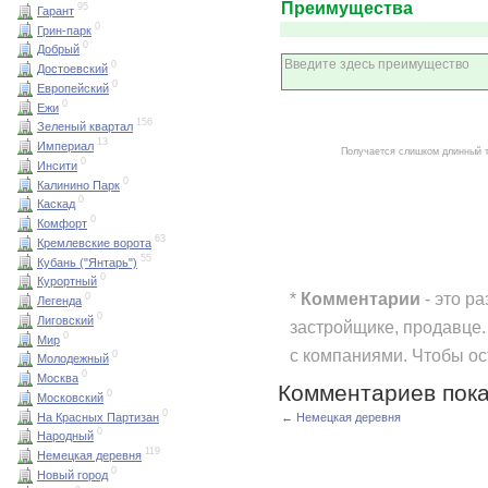
Преимущества
95
Гарант
0
Грин-парк
0
Добрый
0
Достоевский
0
Европейский
0
Ежи
156
Зеленый квартал
13
Империал
Получается слишком длинный 
0
Инсити
0
Калинино Парк
0
Каскад
0
Комфорт
63
Кремлевские ворота
55
Кубань ("Янтарь")
0
Курортный
*
Комментарии
- это р
0
Легенда
0
Лиговский
застройщике, продавце.
0
Мир
с компаниями. Чтобы о
0
Молодежный
0
Москва
Комментариев пока
0
Московский
0
На Красных Партизан
← Немецкая деревня
0
Народный
119
Немецкая деревня
0
Новый город