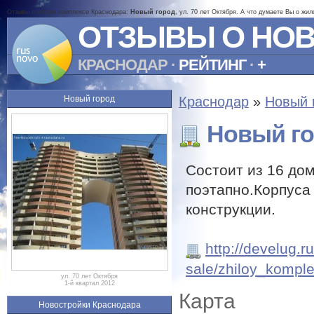
Отзывы о жилом комплексе Краснодара:
Новый город
, ул. 70 лет Октября. А что думаете Вы о жи
ОТЗЫВЫ О НО
КРАСНОДАР
·
РЕЙТИНГ
·
+
Новый город
Краснодар
»
Новый 
Новый г
Состоит из 16 до
поэтапно.Корпуса
конструкции.
http://develug.
sale/zhiloy_kompl
ул. 70 лет Октября
1-й квартал 2012
Карта
Новостройки Краснодара