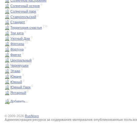
Солнечное настроение
0
Солнечный остров
0
Солнечный парк
0
Ставропольский
0
Стандарт
156
Территория счастья
0
Три кита
0
Уютный Дом
23
Фонтаны
0
Фортуна
0
Фрегат
0
Центральный
0
Черемушки
0
Этажи
0
Южане
0
Южный
0
Южный Парк
0
Янтарный
Добавить...
© 2009-2026
RusNovo
Администрация ресурса за содержание материалов опубликованных пользова