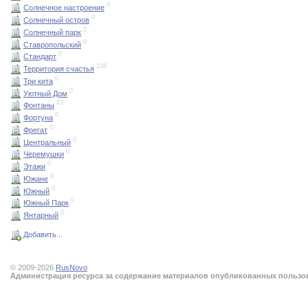
0
Солнечное настроение
0
Солнечный остров
0
Солнечный парк
0
Ставропольский
0
Стандарт
156
Территория счастья
0
Три кита
0
Уютный Дом
23
Фонтаны
0
Фортуна
0
Фрегат
0
Центральный
0
Черемушки
0
Этажи
0
Южане
0
Южный
0
Южный Парк
0
Янтарный
Добавить...
© 2009-2026
RusNovo
Администрация ресурса за содержание материалов опубликованных пользова