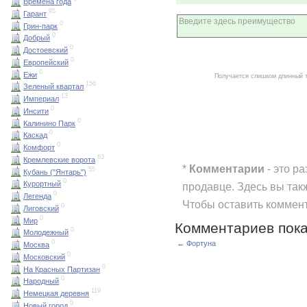
Времена года
95
Гарант
0
Грин-парк
0
Добрый
0
Достоевский
0
Европейский
0
Ежи
Получается слишком длинный 
156
Зеленый квартал
13
Империал
0
Инсити
0
Калинино Парк
0
Каскад
0
Комфорт
63
Кремлевские ворота
*
Комментарии
- это р
55
Кубань ("Янтарь")
0
Курортный
продавце. Здесь вы так
0
Легенда
Чтобы оставить коммен
0
Лиговский
0
Мир
Комментариев пока
0
Молодежный
0
← Фортуна
Москва
0
Московский
0
На Красных Партизан
0
Народный
119
Немецкая деревня
0
Новый город