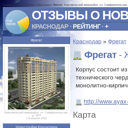
Отзывы о жилом комплексе Краснодара:
Фрегат
, Комсомольский микрорайон, ул. Симферопольская, 
ОТЗЫВЫ О НО
КРАСНОДАР
·
РЕЙТИНГ
·
+
Фрегат
Краснодар
»
Фрегат
Фрегат
- 
Корпус состоит и
технического чер
монолитно-кирпич
http://www.ayax-
Карта
Комсомольский микрорайон, ул. Симферопольская,
д. 58/3
1-й квартал 2012
Новостройки Краснодара