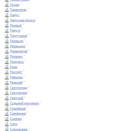
0
Оскар
0
Параллели
0
Парус
0
Парусная регата
0
Первый
0
Пируэт
0
Португалия
0
Премьер
0
Премьера
0
Привилегия
0
Прованс
0
Прогресс
0
Рада
0
Рассвет
0
Ривьера
0
Рижский
0
Светлоград
0
Светлоград
0
Светлый
0
Седьмой континент
0
Семейный
0
Симфония
0
Синема
0
Сити
0
Сокольники