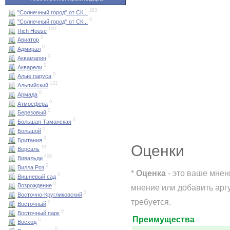
283
"Солнечный город" от СК...
0
"Солнечный город" от СК...
100
Rich House
0
Авиатор
0
Адмирал
0
Аквамарин
0
Акварели
0
Алые паруса
131
Альпийский
0
Армада
0
Атмосфера
0
Березовый
0
Большая Таманская
0
Большой
0
Британия
Оценки
19
Версаль
406
Вивальди
0
Вилла Роз
*
Оценка
- это ваше мнен
0
Вишневый сад
0
Возрождение
мнение или добавить арг
0
Восточно-Кругликовский
требуется.
0
Восточный
0
Восточный парк
Преимущества
0
Восход
0