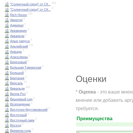
283
"Солнечный город" от СК...
0
"Солнечный город" от СК...
100
Rich House
0
Авиатор
0
Адмирал
0
Аквамарин
0
Акварели
0
Алые паруса
131
Альпийский
0
Армада
0
Атмосфера
0
Березовый
0
Большая Таманская
0
Большой
Оценки
0
Британия
19
Версаль
406
Вивальди
*
Оценка
- это ваше мнен
0
Вилла Роз
0
Вишневый сад
мнение или добавить арг
0
Возрождение
требуется.
0
Восточно-Кругликовский
0
Восточный
Преимущества
0
Восточный парк
0
Восход
0
Времена года