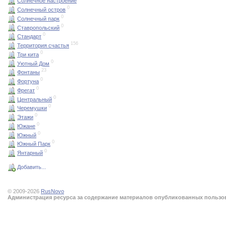
Солнечное настроение
0
Солнечный остров
0
Солнечный парк
0
Ставропольский
0
Стандарт
156
Территория счастья
0
Три кита
0
Уютный Дом
23
Фонтаны
0
Фортуна
0
Фрегат
0
Центральный
0
Черемушки
0
Этажи
0
Южане
0
Южный
0
Южный Парк
0
Янтарный
Добавить...
© 2009-2026
RusNovo
Администрация ресурса за содержание материалов опубликованных пользова