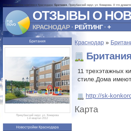
Отзывы о жилом комплексе Краснодара:
Британия
, Прикубанский округ, ул. Комарова. А что думает
ОТЗЫВЫ О НО
КРАСНОДАР
·
РЕЙТИНГ
·
+
Британия
Краснодар
»
Британ
Британи
11 трехэтажных к
стиле.Дома имеют
http://sk-konkord
Карта
Прикубанский округ, ул. Комарова
1-й квартал 2012
Новостройки Краснодара