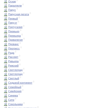
0
Оскар
0
Параллели
0
Парус
0
Парусная регата
0
Первый
0
Пируэт
0
Португалия
0
Премьер
0
Премьера
0
Привилегия
0
Прованс
0
Прогресс
0
Рада
0
Рассвет
0
Ривьера
0
Рижский
0
Светлоград
0
Светлоград
0
Светлый
0
Седьмой континент
0
Семейный
0
Симфония
0
Синема
0
Сити
0
Сокольники
0