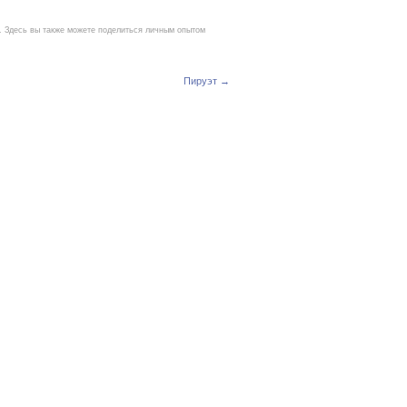
е. Здесь вы также можете поделиться личным опытом
Пируэт →