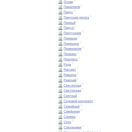
0
Оскар
0
Параллели
0
Парус
0
Парусная регата
0
Первый
0
Пируэт
0
Португалия
0
Премьер
0
Премьера
0
Привилегия
0
Прованс
0
Прогресс
0
Рада
0
Рассвет
0
Ривьера
0
Рижский
0
Светлоград
0
Светлоград
0
Светлый
0
Седьмой континент
0
Семейный
0
Симфония
0
Синема
0
Сити
0
Сокольники
0