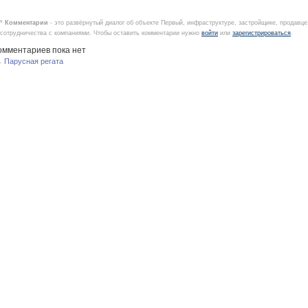
*
Комментарии
- это развёрнутый диалог об объекте Первый, инфраструктуре, застройщике, продавц
сотрудничества с компаниями. Чтобы оставить комментарии нужно
войти
или
зарегистрироваться
.
омментариев пока нет
 Парусная регата