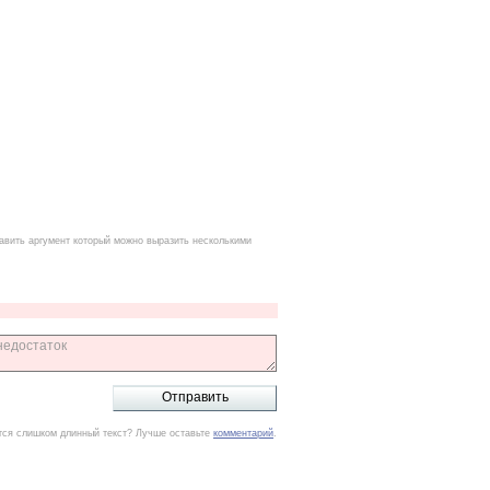
авить аргумент который можно выразить несколькими
тся слишком длинный текст? Лучше оставьте
комментарий
.