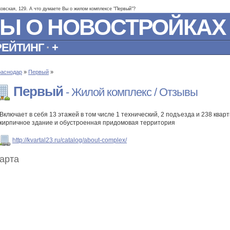
ковская, 129. А что думаете Вы о жилом комплексе "Первый"?
Ы О НОВОСТРОЙКАХ
РЕЙТИНГ
·
+
раснодар
»
Первый
»
Первый
- Жилой комплекс / Отзывы
Включает в себя 13 этажей в том числе 1 технический, 2 подъезда и 238 квар
кирпичное здание и обустроенная придомовая территория
http://kvartal23.ru/catalog/about-complex/
арта