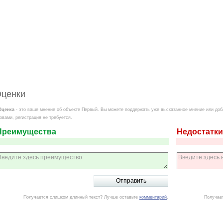
ценки
Оценка
- это ваше мнение об объекте Первый. Вы можете поддержать уже высказанное мнение или доб
овами, регистрация не требуется.
Преимущества
Недостатки
Получается слишком длинный текст? Лучше оставьте
комментарий
.
Получае