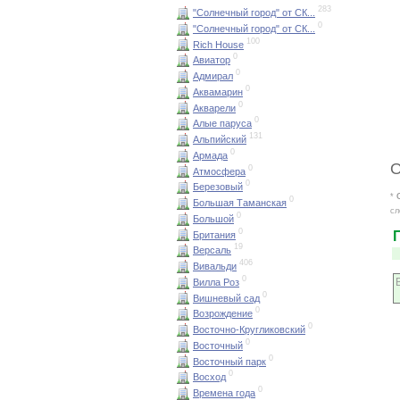
283
"Солнечный город" от СК...
0
"Солнечный город" от СК...
100
Rich House
0
Авиатор
0
Адмирал
0
Аквамарин
0
Акварели
0
Алые паруса
131
Альпийский
0
Армада
О
0
Атмосфера
0
Березовый
*
0
Большая Таманская
сл
0
Большой
0
Британия
19
Версаль
406
Вивальди
0
Вилла Роз
0
Вишневый сад
0
Возрождение
0
Восточно-Кругликовский
0
Восточный
0
Восточный парк
0
Восход
0
Времена года