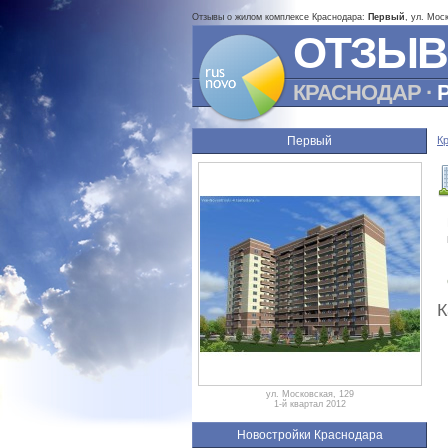
Отзывы о жилом комплексе Краснодара:
Первый
, ул. Мос
ОТЗЫВ
КРАСНОДАР
·
Первый
К
К
ул. Московская, 129
1-й квартал 2012
Новостройки Краснодара