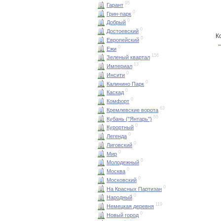
95
Гарант
0
Грин-парк
0
Добрый
0
Достоевский
К
0
Европейский
←
0
Ежи
156
Зеленый квартал
13
Империал
0
Инсити
0
Калинино Парк
0
Каскад
0
Комфорт
63
Кремлевские ворота
55
Кубань ("Янтарь")
0
Курортный
0
Легенда
0
Лиговский
0
Мир
0
Молодежный
0
Москва
0
Московский
0
На Красных Партизан
0
Народный
119
Немецкая деревня
0
Новый город