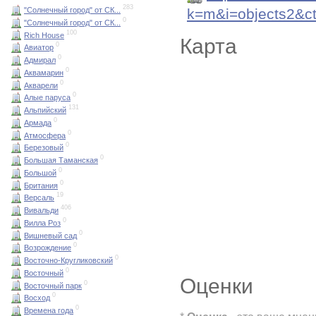
283
k=m&i=objects2&
"Солнечный город" от СК...
0
"Солнечный город" от СК...
100
Rich House
Карта
0
Авиатор
0
Адмирал
0
Аквамарин
0
Акварели
0
Алые паруса
131
Альпийский
0
Армада
0
Атмосфера
0
Березовый
0
Большая Таманская
0
Большой
0
Британия
19
Версаль
406
Вивальди
0
Вилла Роз
0
Вишневый сад
0
Возрождение
0
Восточно-Кругликовский
0
Восточный
Оценки
0
Восточный парк
0
Восход
0
Времена года