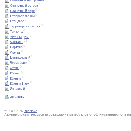
Солнечное настроение
0
Солнечный остров
0
Солнечный парк
0
Ставропольский
0
Стандарт
156
Территория счастья
0
Три кита
0
Уютный Дом
23
Фонтаны
0
Фортуна
0
Фрегат
0
Центральный
0
Черемушки
0
Этажи
0
Южане
0
Южный
0
Южный Парк
0
Янтарный
Добавить...
© 2009-2026
RusNovo
Администрация ресурса за содержание материалов опубликованных пользова