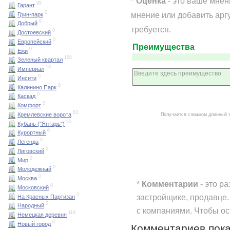
*
Оценка
- это ваше мне
95
Гарант
0
мнение или добавить арг
Грин-парк
0
Добрый
требуется.
0
Достоевский
0
Европейский
Преимущества
0
Ежи
156
Зеленый квартал
13
Империал
0
Инсити
0
Калинино Парк
0
Каскад
0
Комфорт
63
Кремлевские ворота
Получается слишком длинный 
55
Кубань ("Янтарь")
0
Курортный
0
Легенда
0
Лиговский
0
Мир
0
Молодежный
0
Москва
*
Комментарии
- это р
0
Московский
0
застройщике, продавце.
На Красных Партизан
0
Народный
с компаниями. Чтобы о
119
Немецкая деревня
0
Новый город
Комментариев пока