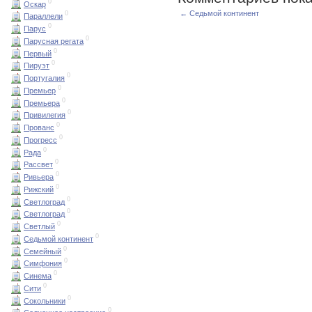
0
Оскар
← Седьмой континент
0
Параллели
0
Парус
0
Парусная регата
0
Первый
0
Пируэт
0
Португалия
0
Премьер
0
Премьера
0
Привилегия
0
Прованс
0
Прогресс
0
Рада
0
Рассвет
0
Ривьера
0
Рижский
0
Светлоград
0
Светлоград
0
Светлый
0
Седьмой континент
0
Семейный
0
Симфония
0
Синема
0
Сити
0
Сокольники
0