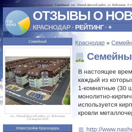
Отзывы о жилом комплексе Краснодара:
Семейный
, пос. Южный,Динской район, ул. Войсковая. А 
ОТЗЫВЫ О НО
КРАСНОДАР
·
РЕЙТИНГ
·
+
Семейный
Краснодар
»
Семей
Семейны
В настоящее врем
каждый из которых
1-комнатные (30 ш
монолитно-кирпич
используется кирп
кровли металлоче
пос. Южный,Динской район, ул. Войсковая
1-й квартал 2012
http://www.nash
Новостройки Краснодара