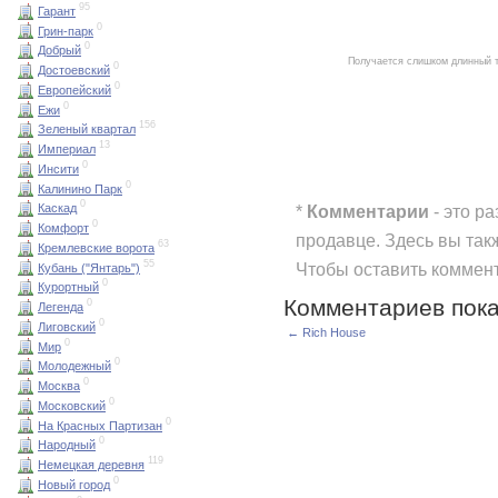
95
Гарант
0
Грин-парк
0
Добрый
Получается слишком длинный 
0
Достоевский
0
Европейский
0
Ежи
156
Зеленый квартал
13
Империал
0
Инсити
0
Калинино Парк
0
*
Комментарии
- это р
Каскад
0
Комфорт
продавце. Здесь вы так
63
Кремлевские ворота
55
Чтобы оставить коммен
Кубань ("Янтарь")
0
Курортный
Комментариев пока
0
Легенда
0
Лиговский
← Rich House
0
Мир
0
Молодежный
0
Москва
0
Московский
0
На Красных Партизан
0
Народный
119
Немецкая деревня
0
Новый город