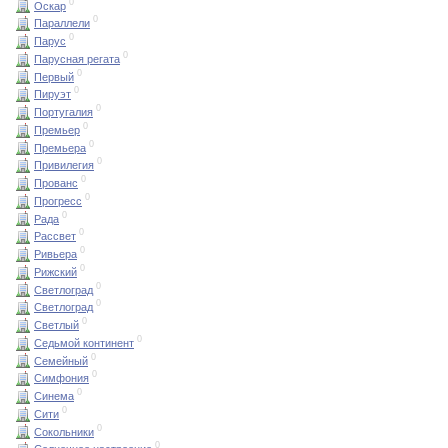
0
Оскар
0
Параллели
0
Парус
0
Парусная регата
0
Первый
0
Пируэт
0
Португалия
0
Премьер
0
Премьера
0
Привилегия
0
Прованс
0
Прогресс
0
Рада
0
Рассвет
0
Ривьера
0
Рижский
0
Светлоград
0
Светлоград
0
Светлый
0
Седьмой континент
0
Семейный
0
Симфония
0
Синема
0
Сити
0
Сокольники
0