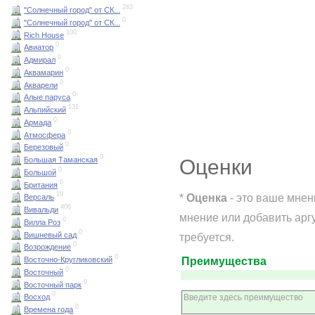
283
"Солнечный город" от СК...
0
"Солнечный город" от СК...
100
Rich House
0
Авиатор
0
Адмирал
0
Аквамарин
0
Акварели
0
Алые паруса
131
Альпийский
0
Армада
0
Атмосфера
0
Березовый
0
Оценки
Большая Таманская
0
Большой
0
Британия
19
*
Оценка
- это ваше мнен
Версаль
406
Вивальди
мнение или добавить арг
0
Вилла Роз
0
Вишневый сад
требуется.
0
Возрождение
0
Преимущества
Восточно-Кругликовский
0
Восточный
0
Восточный парк
0
Восход
0
Времена года