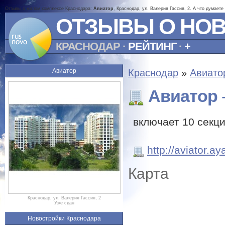
Отзывы о жилом комплексе Краснодара:
Авиатор
, Краснодар, ул. Валерия Гассия, 2. А что думает
ОТЗЫВЫ О НО
КРАСНОДАР
·
РЕЙТИНГ
·
+
Авиатор
Краснодар
»
Авиато
Авиатор
включает 10 секци
http://aviator.ay
Карта
Краснодар, ул. Валерия Гассия, 2
Уже сдан
Новостройки Краснодара