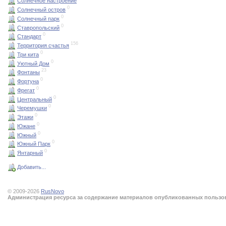
Солнечное настроение
0
Солнечный остров
0
Солнечный парк
0
Ставропольский
0
Стандарт
156
Территория счастья
0
Три кита
0
Уютный Дом
23
Фонтаны
0
Фортуна
0
Фрегат
0
Центральный
0
Черемушки
0
Этажи
0
Южане
0
Южный
0
Южный Парк
0
Янтарный
Добавить...
© 2009-2026
RusNovo
Администрация ресурса за содержание материалов опубликованных пользова