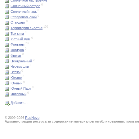
Солнечное настроение
0
Солнечный остров
0
Солнечный парк
0
Ставропольский
0
Стандарт
156
Территория счастья
0
Три кита
0
Уютный Дом
23
Фонтаны
0
Фортуна
0
Фрегат
0
Центральный
0
Черемушки
0
Этажи
0
Южане
0
Южный
0
Южный Парк
0
Янтарный
Добавить...
© 2009-2026
RusNovo
Администрация ресурса за содержание материалов опубликованных пользова