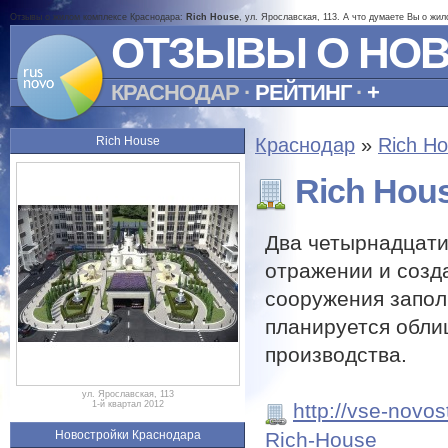
Отзывы о жилом комплексе Краснодара:
Rich House
, ул. Ярославская, 113. А что думаете Вы о жи
ОТЗЫВЫ О НО
КРАСНОДАР
·
РЕЙТИНГ
·
+
Rich House
Краснодар
»
Rich H
Rich Hou
Два четырнадцати
отражении и созд
сооружения запол
планируется обли
производства.
ул. Ярославская, 113
http://vse-novo
1-й квартал 2012
Rich-House
Новостройки Краснодара