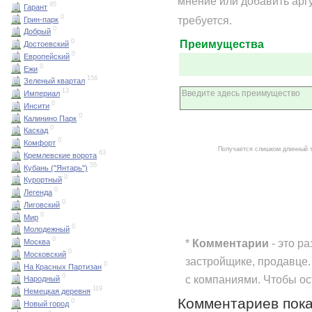
мнение или добавить арг
95
Гарант
0
требуется.
Грин-парк
0
Добрый
0
Преимущества
Достоевский
0
Европейский
0
Ежи
156
Зеленый квартал
13
Империал
0
Инсити
0
Калинино Парк
0
Каскад
0
Комфорт
Получается слишком длинный 
63
Кремлевские ворота
55
Кубань ("Янтарь")
0
Курортный
0
Легенда
0
Лиговский
0
Мир
0
Молодежный
0
*
Комментарии
- это р
Москва
0
Московский
застройщике, продавце.
0
На Красных Партизан
0
с компаниями. Чтобы о
Народный
119
Немецкая деревня
Комментариев пока
0
Новый город