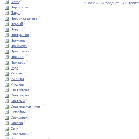
0
Оскар
← "Солнечный город" от СК "Стройтэ
0
Параллели
0
Парус
0
Парусная регата
0
Первый
0
Пируэт
0
Португалия
0
Премьер
0
Премьера
0
Привилегия
0
Прованс
0
Прогресс
0
Рада
0
Рассвет
0
Ривьера
0
Рижский
0
Светлоград
0
Светлоград
0
Светлый
0
Седьмой континент
0
Семейный
0
Симфония
0
Синема
0
Сити
0
Сокольники
0