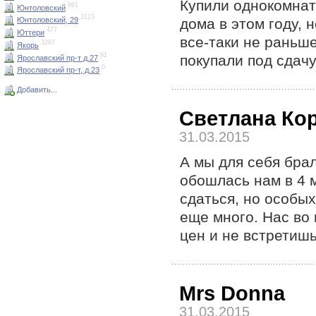
Купили однокомнат
961
Юнтоловский
3123
дома в этом году, 
Юнтоловский, 29
477
Юттери
все-таки не раньше
3297
Якорь
91
покупали под сдачу
Ярославский пр-т д.27
0
Ярославский пр-т, д.23
Добавить...
Светлана Ко
31.03.2015
А мы для себя брал
обошлась нам в 4 
сдаться, но особы
еще много. Нас во 
цен и не встретишь
Mrs Donna
31.03.2015