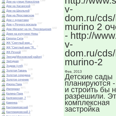
http://www.s
1399
Дом на улице Новосёлов
726
v-
Дом на Хасанской
0
Дом на Школьной
dom.ru/cds
940
Дом на Ярославском
250
Дом с курантами
murino 2 о
1197
Дом у Речного вокзала
1162
Дом-Мегалит на пр. Просвещения
- http://www
0
Доме на излучине Невы
659
Европа-Сити
v-
0
ЖК "Светлый мир...
0
ЖК "Светлый мир "Я...
dom.ru/cds
1068
ЖК Речной
0
Звезда(Московский район)
murino-2
736
Звёздная
552
Зодиак (спб)
1126
Золотая Гавань
Фев, 2013
Детские сады
0
Золотая середина
232
Золотое сечение
планируются -
1205
Ижора Парк
и строить бы 
3671
Империал
1518
Калина-Парк
разрешили. Эт
448
Калязинская, 7
комплексная
1741
Каменка
застройка
209
Кантемировский
0
Кантемировский 2
0