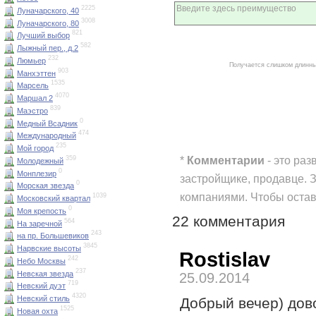
2225
Луначарского, 40
3008
Луначарского, 80
821
Лучший выбор
582
Лыжный пер., д.2
232
Люмьер
Получается слишком длинны
903
Манхэттен
1535
Марсель
4070
Маршал 2
839
Маэстро
0
Медный Всадник
474
Международный
235
Мой город
*
Комментарии
- это раз
359
Молодежный
0
Монплезир
застройщике, продавце. 
0
Морская звезда
компаниями. Чтобы оста
1039
Московский квартал
0
Моя крепость
22 комментария
564
На заречной
243
на пр. Большевиков
3845
Нарвские высоты
Rostislav
242
Небо Москвы
237
Невская звезда
25.09.2014
719
Невский дуэт
4320
Невский стиль
Добрый вечер) дов
1525
Новая охта