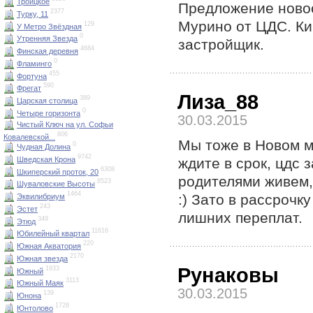
Троицкое
Предложение новос
2377
Турку, 11
Мурино от ЦДС. Ки
129
У Метро Звёздная
0
Утренняя Звезда
застройщик.
4684
Финская деревня
0
Фламинго
455
Фортуна
590
Фрегат
Лиза_88
389
Царская столица
0
Четыре горизонта
30.03.2015
Чистый Ключ на ул. Софьи
806
Ковалевской...
Мы тоже в Новом м
0
Чудная Долина
9742
ждите в срок, цдс 
Шведская Крона
6308
Шкиперский проток, 20
родителями живем,
8523
Шуваловские Высоты
1464
:) Зато в рассрочк
Эквилибриум
243
Эстет
лишних переплат.
349
Этюд
11616
Юбилейный квартал
220
Южная Акватория
2170
Южная звезда
Рунаковы
1933
Южный
3113
Южный Маяк
30.03.2015
139
Юнона
1728
Юнтолово