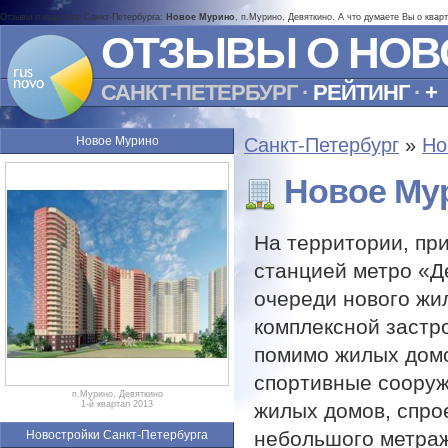
Отзывы о квартале Санкт-Петербурга:
Новое Мурино
, п.Мурино, Девяткино. А что думаете Вы о квар
ОТЗЫВЫ О НОВ
САНКТ-ПЕТЕРБУРГ
·
РЕЙТИНГ
·
+
Новое Мурино
Санкт-Петербург
»
Но
Новое Му
На территории, пр
станцией метро «Д
очереди нового жи
комплексной застр
помимо жилых домо
спортивные сооруж
п.Мурино, Девяткино
жилых домов, спро
1-й квартал 2013
небольшого метраж
Новостройки Санкт-Петербурга