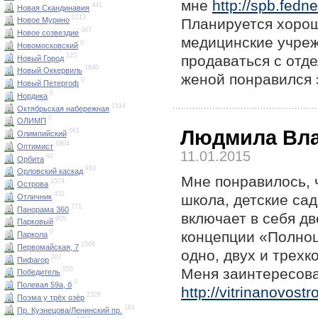
мне
http://spb.fedn
441
Новая Скандинавия
1213
Планируется хорош
Новое Мурино
347
Новое созвездие
медицинские учреж
0
Новомосковский
123
продаваться с отде
Новый Город
1640
Новый Оккервиль
женой понравился 
0
Новый Петергоф
0
Нордика
1514
Октябрьская набережная
0
ОЛИМП
Людмила Вл
661
Олимпийский
1804
Оптимист
11.01.2015
92
Орбита
910
Орловский каскад
Мне понравилось, 
1574
Острова
432
школа, детские са
Отличник
771
Панорама 360
включает в себя д
905
Парковый
0
концепции «Полноц
Паркола
1566
Первомайская, 7
одно, двух и трех
207
Пифагор
Меня заинтересова
555
Победитель
0
Полевая 59а, б
http://vitrinanovost
2326
Поэма у трёх озёр
161
Пр. Кузнецова/Ленинский пр.