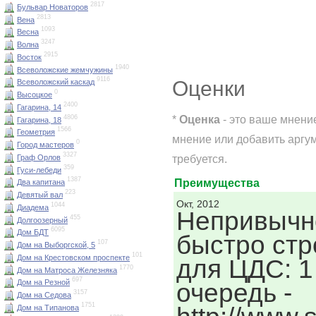
2817
Бульвар Новаторов
2813
Вена
1093
Весна
3247
Волна
2915
Восток
1940
Всеволожские жемчужины
9116
Оценки
Всеволожский каскад
0
Высоцкое
2400
Гагарина, 14
*
Оценка
- это ваше мнени
4806
Гагарина, 18
1566
Геометрия
мнение или добавить аргу
0
Город мастеров
3327
требуется.
Граф Орлов
359
Гуси-лебеди
1387
Преимущества
Два капитана
223
Девятый вал
Окт, 2012
1044
Диадема
Непривычн
455
Долгоозерный
6095
Дом БДТ
быстро стр
107
Дом на Выборгской, 5
101
Дом на Крестовском проспекте
для ЦДС: 1
1770
Дом на Матроса Железняка
697
Дом на Резной
очередь -
3157
Дом на Седова
1751
Дом на Типанова