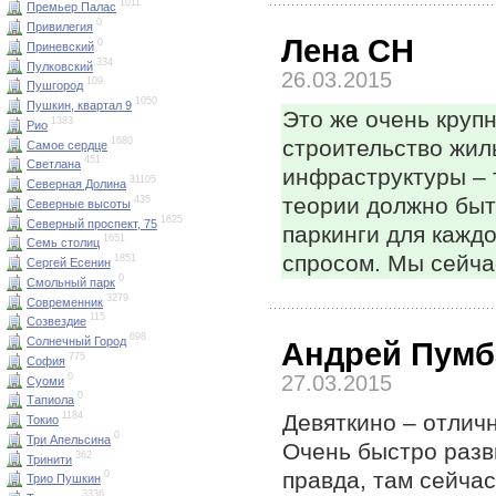
1011
Премьер Палас
0
Привилегия
Лена CН
0
Приневский
334
Пулковский
26.03.2015
109
Пушгород
1050
Пушкин, квартал 9
Это же очень крупн
1383
Рио
1680
строительство жил
Самое сердце
451
Светлана
инфраструктуры – 
31105
Северная Долина
теории должно быть
435
Северные высоты
1625
Северный проспект, 75
паркинги для кажд
1651
Семь столиц
спросом. Мы сейчас
1851
Сергей Есенин
0
Смольный парк
3279
Современник
115
Созвездие
698
Солнечный Город
Андрей Пумб
775
София
0
27.03.2015
Суоми
0
Тапиола
Девяткино – отличны
1184
Токио
0
Три Апельсина
Очень быстро разв
362
Тринити
правда, там сейчас
0
Трио Пушкин
3336