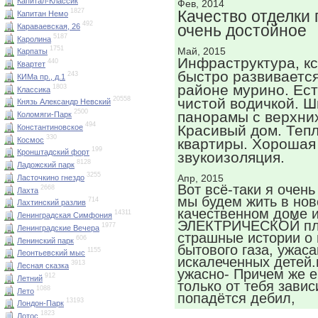
Капитал-Классик
Фев, 2014
Качество отделки
1827
Капитан Немо
492
очень достойное
Караваевская, 26
5187
Каролина
1751
Май, 2015
Карпаты
Инфраструктура, кс
440
Квартет
быстро развивается
243
КИМа пр., д.1
районе мурино. Ест
1803
Классика
чистой водичкой. 
20558
Князь Александр Невский
2500
панорамы с верхни
Коломяги-Парк
494
Красивый дом. Теп
Константиновское
330
Космос
квартиры. Хорошая
199
Кронштадский форт
звукоизоляция.
8128
Ладожский парк
3255
Апр, 2015
Ласточкино гнездо
Вот всё-таки я очень
2668
Лахта
мы будем жить в но
714
Лахтинский разлив
качественном доме и
14311
Ленинградская Симфония
ЭЛЕКТРИЧЕСКОЙ пли
1977
Ленинградские Вечера
страшные истории о
606
Ленинский парк
бытового газа, ужас
1155
Леонтьевский мыс
искалеченных детей.
3913
Лесная сказка
ужасно- Причем же 
912
Летний
только от тебя завис
1088
Лето
попадётся дебил,
13193
Лондон-Парк
1823
Лотос