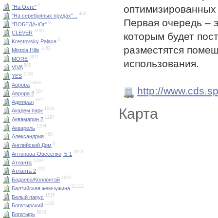
0
оптимизированных 
"На Охте"
432
"На серебряных прудах"...
Первая очередь – 
0
"ПОБЕДА-Юг"
3190
CLEVER
которым будет пос
0
Krestovsky Palace
разместятся помещ
1482
Mistola Hills
3811
MORE
использования.
580
VIVA
2160
YES
9668
Аврора
http://www.cds.sp
504
Аврора 2
3311
Адмирал
Карта
1534
Академ парк
1297
Аквамарин 2
1204
Акварель
450
Александрия
0
Английский Дом
3922
Антонова-Овсеенко, 5-1
1209
Атланта
223
Атланта 2
4620
Бадаева/Коллонтай
21312
Балтийская жемчужина
1516
Белый парус
1102
Богатырский
5043
Богатырь