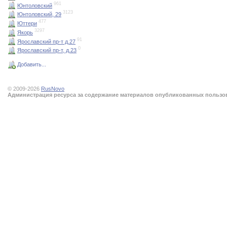
961
Юнтоловский
3123
Юнтоловский, 29
477
Юттери
3297
Якорь
91
Ярославский пр-т д.27
0
Ярославский пр-т, д.23
Добавить...
© 2009-2026
RusNovo
Администрация ресурса за содержание материалов опубликованных пользова