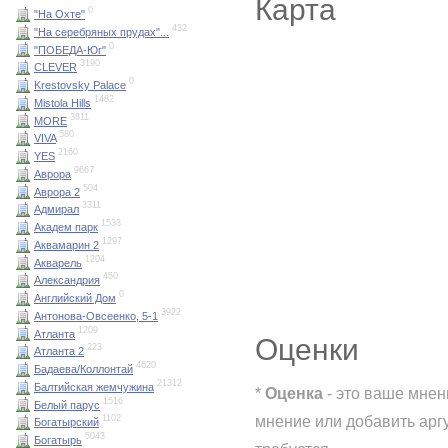
Карта
0
"На Охте"
432
"На серебряных прудах"...
0
"ПОБЕДА-Юг"
3190
CLEVER
0
Krestovsky Palace
1482
Mistola Hills
3811
MORE
580
VIVA
2160
YES
9667
Аврора
504
Аврора 2
3311
Адмирал
1533
Академ парк
1297
Аквамарин 2
1204
Акварель
450
Александрия
0
Английский Дом
3922
Антонова-Овсеенко, 5-1
1209
Атланта
Оценки
223
Атланта 2
4620
Бадаева/Коллонтай
21312
Балтийская жемчужина
*
Оценка
- это ваше мнен
1516
Белый парус
мнение или добавить арг
1102
Богатырский
5043
Богатырь