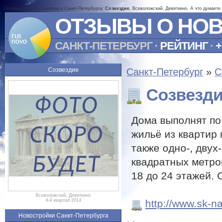
Отзывы о жилом комплексе Санкт-Петербурга:
Созвездие
, Всеволожский, Девяткино. А что думаете
ОТЗЫВЫ О НО
САНКТ-ПЕТЕРБУРГ
·
РЕЙТИНГ
·
+
Созвездие
Санкт-Петербург
»
С
Созвезд
Дома выполнят по
жильё из квартир 
также одно-, двух
квадратных метро
18 до 24 этажей. 
Всеволожский, Девяткино
http://www.sk-n
4-й квартал 2014
Новостройки Санкт-Петербурга