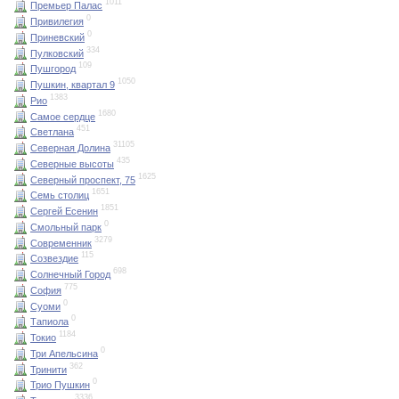
1011
Премьер Палас
0
Привилегия
0
Приневский
334
Пулковский
109
Пушгород
1050
Пушкин, квартал 9
1383
Рио
1680
Самое сердце
451
Светлана
31105
Северная Долина
435
Северные высоты
1625
Северный проспект, 75
1651
Семь столиц
1851
Сергей Есенин
0
Смольный парк
3279
Современник
115
Созвездие
698
Солнечный Город
775
София
0
Суоми
0
Тапиола
1184
Токио
0
Три Апельсина
362
Тринити
0
Трио Пушкин
3336