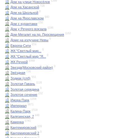
1399
Дом на улице Новосёлов
726
Дом на Хасанской
0
Дом на Школьной
940
Дом на Ярославском
250
Дом с курантами
1196
Дом у Речного вокзала
1162
Дом-Мегалит на пр. Просвещения
0
Доме на излучине Невы
659
Европа-Сити
0
ЖК "Светлый мир...
0
ЖК "Светлый мир "Я...
1068
ЖК Речной
0
Звезда(Московский район)
736
Звёздная
551
Зодиак (спб)
1126
Золотая Гавань
0
Золотая середина
232
Золотое сечение
1204
Ижора Парк
3671
Империал
1518
Калина-Парк
448
Калязинская, 7
1741
Каменка
209
Кантемировский
0
Кантемировский 2
0