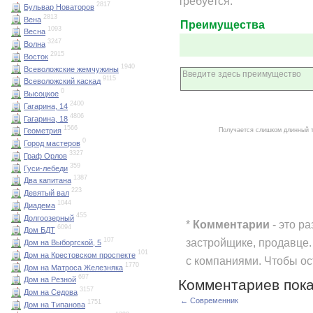
требуется.
2817
Бульвар Новаторов
2813
Вена
Преимущества
1093
Весна
3247
Волна
2915
Восток
1940
Всеволожские жемчужины
9115
Всеволожский каскад
0
Высоцкое
2400
Гагарина, 14
4806
Гагарина, 18
1566
Получается слишком длинный 
Геометрия
0
Город мастеров
3327
Граф Орлов
359
Гуси-лебеди
1387
Два капитана
223
Девятый вал
1044
Диадема
455
Долгоозерный
*
Комментарии
- это р
6094
Дом БДТ
застройщике, продавце.
107
Дом на Выборгской, 5
101
Дом на Крестовском проспекте
с компаниями. Чтобы о
1770
Дом на Матроса Железняка
697
Дом на Резной
Комментариев пока
3157
Дом на Седова
← Современник
1751
Дом на Типанова