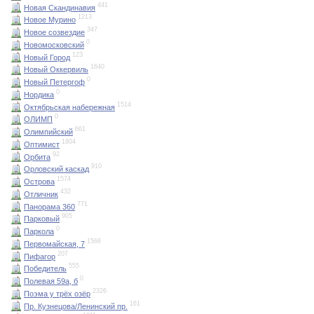
441
Новая Скандинавия
1213
Новое Мурино
347
Новое созвездие
0
Новомосковский
123
Новый Город
1640
Новый Оккервиль
0
Новый Петергоф
0
Нордика
1514
Октябрьская набережная
0
ОЛИМП
661
Олимпийский
1804
Оптимист
92
Орбита
910
Орловский каскад
1574
Острова
432
Отличник
771
Панорама 360
905
Парковый
0
Паркола
1566
Первомайская, 7
207
Пифагор
555
Победитель
0
Полевая 59а, б
2326
Поэма у трёх озёр
161
Пр. Кузнецова/Ленинский пр.