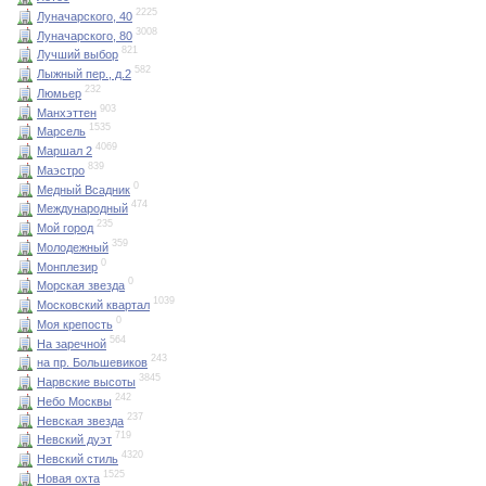
2225
Луначарского, 40
3008
Луначарского, 80
821
Лучший выбор
582
Лыжный пер., д.2
232
Люмьер
903
Манхэттен
1535
Марсель
4069
Маршал 2
839
Маэстро
0
Медный Всадник
474
Международный
235
Мой город
359
Молодежный
0
Монплезир
0
Морская звезда
1039
Московский квартал
0
Моя крепость
564
На заречной
243
на пр. Большевиков
3845
Нарвские высоты
242
Небо Москвы
237
Невская звезда
719
Невский дуэт
4320
Невский стиль
1525
Новая охта