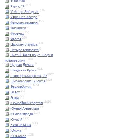
Троицкое
2377
Турку, 11
129
У Метро Звёздная
0
Утренняя Звезда
4684
Финская деревня
0
Фламинго
455
Фортуна
590
Фрегат
389
Царская столица
0
Четыре горизонта
Чистый Ключ на ул. Софьи
806
Ковалевской...
0
Чудная Долина
9742
Шведская Крона
6307
Шкиперский проток, 20
8523
Шуваловские Высоты
1464
Эквилибриум
243
Эстет
349
Этюд
11616
Юбилейный квартал
220
Южная Акватория
2170
Южная звезда
1933
Южный
3113
Южный Маяк
139
Юнона
1728
Юнтолово