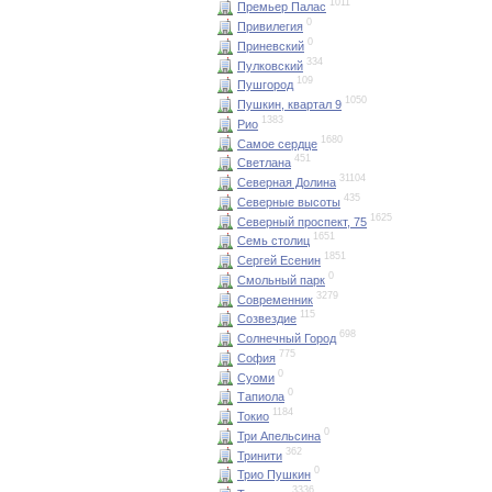
1011
Премьер Палас
0
Привилегия
0
Приневский
334
Пулковский
109
Пушгород
1050
Пушкин, квартал 9
1383
Рио
1680
Самое сердце
451
Светлана
31104
Северная Долина
435
Северные высоты
1625
Северный проспект, 75
1651
Семь столиц
1851
Сергей Есенин
0
Смольный парк
3279
Современник
115
Созвездие
698
Солнечный Город
775
София
0
Суоми
0
Тапиола
1184
Токио
0
Три Апельсина
362
Тринити
0
Трио Пушкин
3336