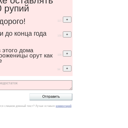
ке оставлять
0 рупий
дорого!
113
 до конца года
108
 этого дома
роженицы орут как
106
е
94
тся слишком длинный текст? Лучше оставьте
комментарий
.