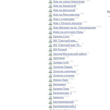
1399
Дом на улице Новосёлов
726
Дом на Хасанской
0
Дом на Школьной
К
940
Дом на Ярославском
←
250
Дом с курантами
1196
Дом у Речного вокзала
1162
Дом-Мегалит на пр. Просвещения
0
Доме на излучине Невы
659
Европа-Сити
0
ЖК "Светлый мир...
0
ЖК "Светлый мир "Я...
1068
ЖК Речной
0
Звезда(Московский район)
736
Звёздная
551
Зодиак (спб)
1126
Золотая Гавань
0
Золотая середина
232
Золотое сечение
1204
Ижора Парк
3671
Империал
1518
Калина-Парк
448
Калязинская, 7
1741
Каменка
209
Кантемировский
0
Кантемировский 2
0