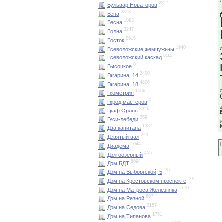
О
2817
Бульвар Новаторов
2813
Вена
1093
Весна
3247
Волна
2915
Восток
1940
Всеволожские жемчужины
И
9115
Всеволожский каскад
0
Высоцкое
2400
Гагарина, 14
4806
Гагарина, 18
1566
С
Геометрия
0
Город мастеров
Ф
3326
Граф Орлов
359
Гуси-лебеди
И
1387
Два капитана
223
Девятый вал
1044
Диадема
455
Долгоозерный
6094
Дом БДТ
107
Дом на Выборгской, 5
101
Дом на Крестовском проспекте
1770
Дом на Матроса Железняка
697
Дом на Резной
3157
Дом на Седова
1751
Дом на Типанова