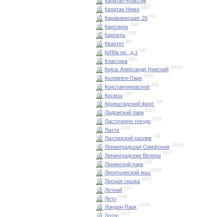
Капитал-Классик
1827
Капитан Немо
492
Караваевская, 26
5186
Каролина
1751
Карпаты
440
Квартет
243
КИМа пр., д.1
1803
Классика
20558
Князь Александр Невский
2500
Коломяги-Парк
494
Константиновское
330
Космос
199
Кронштадский форт
8127
Ладожский парк
3255
Ласточкино гнездо
2668
Лахта
714
Лахтинский разлив
14304
Ленинградская Симфония
1977
Ленинградские Вечера
606
Ленинский парк
1155
Леонтьевский мыс
3913
Лесная сказка
912
Летний
1088
Лето
13190
Лондон-Парк
1823
Лотос