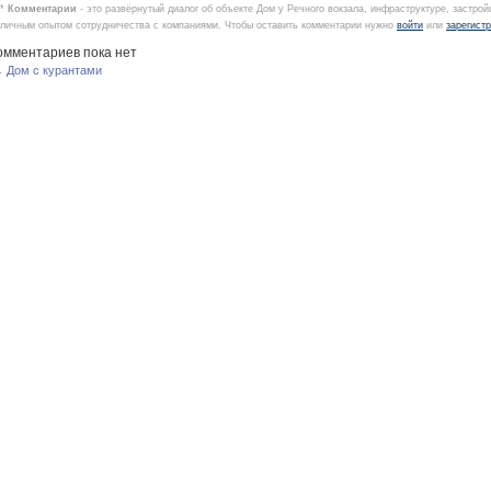
*
Комментарии
- это развёрнутый диалог об объекте Дом у Речного вокзала, инфраструктуре, застро
личным опытом сотрудничества с компаниями. Чтобы оставить комментарии нужно
войти
или
зарегист
омментариев пока нет
 Дом с курантами