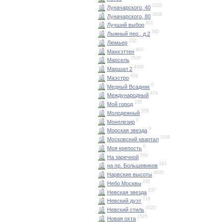
2225
Луначарского, 40
3008
Луначарского, 80
821
Лучший выбор
582
Лыжный пер., д.2
232
Люмьер
903
Манхэттен
1535
Марсель
4068
Маршал 2
839
Маэстро
0
Медный Всадник
474
Международный
235
Мой город
359
Молодежный
0
Монплезир
0
Морская звезда
1039
Московский квартал
0
Моя крепость
564
На заречной
243
на пр. Большевиков
3845
Нарвские высоты
242
Небо Москвы
237
Невская звезда
719
Невский дуэт
4320
Невский стиль
1525
Новая охта