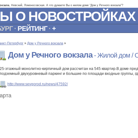
окзала
, Невский, Ломоносовская. А что думаете Вы о жилом доме "Дом у Речного вокзала"?
Ы О НОВОСТРОЙКАХ
БУРГ
·
РЕЙТИНГ
·
+
анкт-Петербург
»
Дом у Речного вокзала
»
Дом у Речного вокзала
- Жилой дом /
25-этажный монолитно-кирпичный дом рассчитан на 545 квартир.В доме пред
подземный двухуровневый паркинг и большие по площади входные группы, гд
http://www.sevgorod.ru/news/47592/
арта