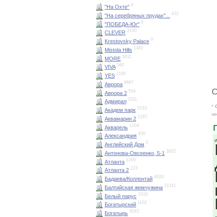
0
"На Охте"
432
"На серебряных прудах"...
0
"ПОБЕДА-Юг"
3190
CLEVER
0
Krestovsky Palace
1482
Mistola Hills
3811
MORE
580
VIVA
2160
YES
9667
Аврора
О
504
Аврора 2
3311
Адмирал
*
1533
Академ парк
не
1297
Аквамарин 2
1204
Акварель
450
Александрия
И
0
Английский Дом
3922
Антонова-Овсеенко, 5-1
1209
Атланта
223
Атланта 2
4620
Бадаева/Коллонтай
21311
Балтийская жемчужина
1516
Белый парус
1102
Богатырский
5043
Богатырь