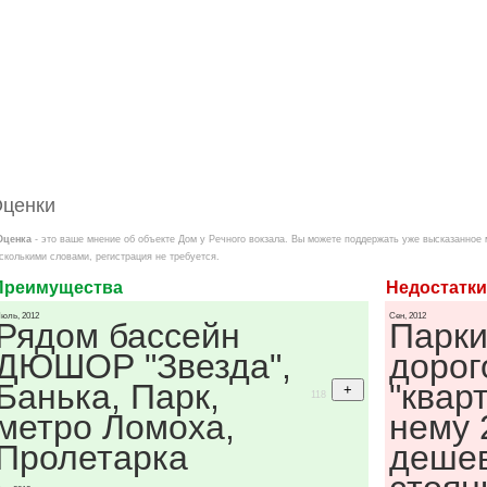
ценки
Оценка
- это ваше мнение об объекте Дом у Речного вокзала. Вы можете поддержать уже высказанное 
сколькими словами, регистрация не требуется.
Преимущества
Недостатки
юль, 2012
Сен, 2012
Рядом бассейн
Парки
ДЮШОР "Звезда",
дорог
Банька, Парк,
"квар
118
метро Ломоха,
нему 
Пролетарка
дешев