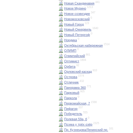
441
Новая Скандинавия
1213
Новое Мурино
347
Новое созвездие
0
Новомосковский
123
Новый Город
1640
Новый Оккервиль
0
Новый Петергоф
0
Нордика
1514
Октябрьская набережная
0
ОЛИМП
661
Олимпийский
1804
Оптимист
92
Орбита
910
Орловский каскад
1574
Острова
432
Отличник
771
Панорама 360
905
Парковый
0
Паркола
1566
Первомайская, 7
207
Пифагор
555
Победитель
0
Полевая 59а, б
2325
Поэма у трёх озёр
161
Пр. Кузнецова/Ленинский пр.