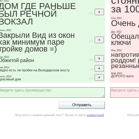
стоян
кт, 2012
ДОМ ГДЕ РАНЬШЕ
за 10
БЫЛ РЕЧНОЙ
115
ВОКЗАЛ
Сен, 2012
Очень 
юль, 2012
Дек, 2012
Закрыли Вид из окон
Обещали
как минимум паре
ключи
113
тройке домов =)
Янв, 2013
напротив
ен, 2012
роддом! 
Обжитой район
106
резанны
ев, 2013
102
Видно есть ли пробки на Володарском мосту
Май, 2012
ДОРОГО-вато
юль, 2013
102
Красивый дом
Получается слишком длинный текст? Лучше оставьте
комментарий
.
Получае