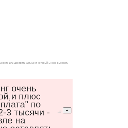
мнение или добавить аргумент который можно выразить
нг очень
ой,и плюс
тплата" по
2-3 тысячи -
119
ле на