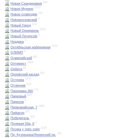
441
Новая Скандинавия
1213
Новое Мурино
347
Новое созвездие
0
Новомосковский
123
Новый Город
1640
Новый Оккервиль
0
Новый Петергоф
0
Нордика
1514
Октябрьская набережная
0
ОЛИМП
661
Олимпийский
1804
Оптимист
92
Орбита
910
Орловский каскад
1574
Острова
432
Отличник
771
Панорама 360
905
Парковый
0
Паркола
1566
Первомайская, 7
207
Пифагор
555
Победитель
0
Полевая 59а, б
2326
Поэма у трёх озёр
161
Пр. Кузнецова/Ленинский пр.