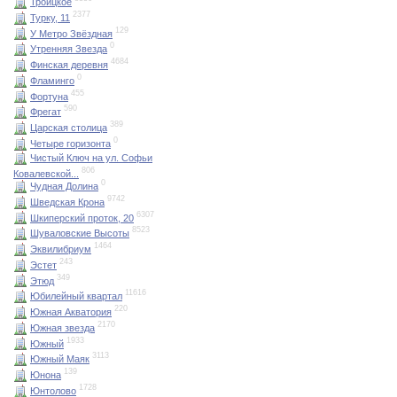
Троицкое
2377
Турку, 11
129
У Метро Звёздная
0
Утренняя Звезда
4684
Финская деревня
0
Фламинго
455
Фортуна
590
Фрегат
389
Царская столица
0
Четыре горизонта
Чистый Ключ на ул. Софьи
806
Ковалевской...
0
Чудная Долина
9742
Шведская Крона
6307
Шкиперский проток, 20
8523
Шуваловские Высоты
1464
Эквилибриум
243
Эстет
349
Этюд
11616
Юбилейный квартал
220
Южная Акватория
2170
Южная звезда
1933
Южный
3113
Южный Маяк
139
Юнона
1728
Юнтолово