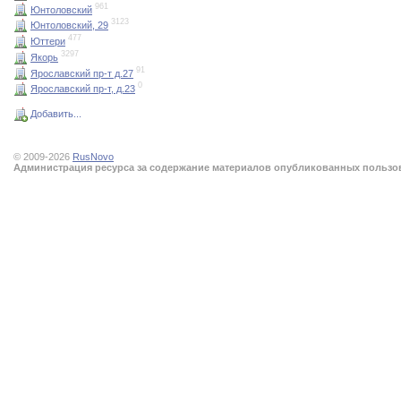
961
Юнтоловский
3123
Юнтоловский, 29
477
Юттери
3297
Якорь
91
Ярославский пр-т д.27
0
Ярославский пр-т, д.23
Добавить...
© 2009-2026
RusNovo
Администрация ресурса за содержание материалов опубликованных пользова