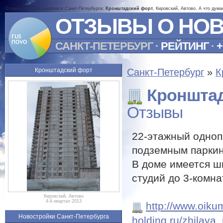
Отзывы о жилом комплексе Санкт-Петербурга:
Кронштадский форт
, Кировский, Автово. А что дум
ОТЗЫВЫ О НО
САНКТ-ПЕТЕРБУРГ
·
РЕЙТИНГ
·
+
Кронштадский форт
Санкт-Петербург
»
К
Кроншта
Отзывы
22-этажный одноп
подземным паркин
В доме имеется ш
студий до 3-комна
Кировский, Автово
4-й квартал 2013
http://www.oiku
Новостройки Санкт-Петербурга
holding.ru/zhilaya