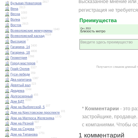
высказанное мнение или 
2817
Бульвар Новаторов
2813
Вена
регистрация не требуется
1093
Весна
3247
Волна
Преимущества
2915
Восток
Окт, 2013
1940
Всеволожские жемчужины
Близость метро
9116
Всеволожский каскад
0
Высоцкое
2400
Гагарина, 14
4806
Гагарина, 18
1566
Геометрия
0
Город мастеров
Получается слишком длинный 
3327
Граф Орлов
359
Гуси-лебеди
1387
Два капитана
223
Девятый вал
1044
Диадема
455
Долгоозерный
6095
Дом БДТ
107
Дом на Выборгской, 5
*
Комментарии
- это р
101
Дом на Крестовском проспекте
застройщике, продавце.
1770
Дом на Матроса Железняка
697
Дом на Резной
с компаниями. Чтобы о
3157
Дом на Седова
1 комментарий
1751
Дом на Типанова