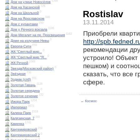
1399
Дом на улице Новосёлов
726
Дом на Хасанской
Rostislav
0
Дом на Школьной
940
Дом на Ярославском
13.11.2014
250
Дом с курантами
1196
Дом у Речного вокзала
Приобрели кварти
1162
Дом-Мегалит на пр. Просвещения
http://spb.fedned.r
0
Доме на излучине Невы
659
Европа-Сити
рекомендации дру
0
ЖК "Светлый мир...
устроило! Объект
0
ЖК "Светлый мир "Я...
1068
ЖК Речной
пешком) и соотно
0
Звезда(Московский район)
сказать, что все 
736
Звёздная
551
Зодиак (спб)
сфере.
1126
Золотая Гавань
0
Золотая середина
232
Золотое сечение
1204
← Космос
Ижора Парк
3671
Империал
1518
Калина-Парк
448
Калязинская, 7
1741
Каменка
209
Кантемировский
0
Кантемировский 2
0