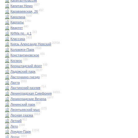
Капитал-Классик
1827
Капитан Немо
492
Караваевская, 26
5187
Каролина
1751
Карпаты
440
Квартет
243
КИМа пр., д.1
1803
Классика
20558
Князь Александр Невский
2500
Коломяги-Парк
494
Константиновское
330
Космос
199
Кронштадский форт
8127
Ладожский парк
3255
Ласточкино гнездо
2668
Лахта
714
Лахтинский разлив
14311
Ленинградская Симфония
1977
Ленинградские Вечера
606
Ленинский парк
1155
Леонтьевский мыс
3913
Лесная сказка
912
Летний
1088
Лето
13191
Лондон-Парк
1823
Лотос