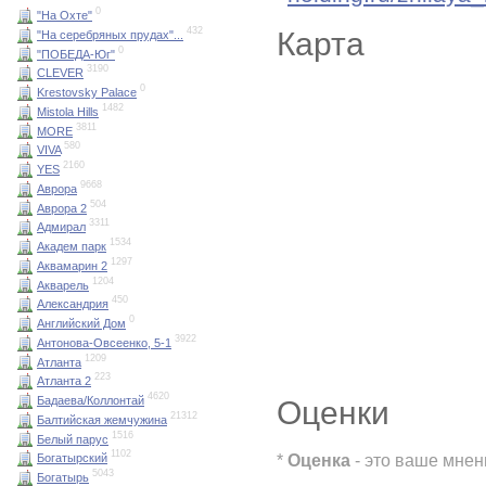
0
"На Охте"
432
Карта
"На серебряных прудах"...
0
"ПОБЕДА-Юг"
3190
CLEVER
0
Krestovsky Palace
1482
Mistola Hills
3811
MORE
580
VIVA
2160
YES
9668
Аврора
504
Аврора 2
3311
Адмирал
1534
Академ парк
1297
Аквамарин 2
1204
Акварель
450
Александрия
0
Английский Дом
3922
Антонова-Овсеенко, 5-1
1209
Атланта
223
Атланта 2
4620
Бадаева/Коллонтай
Оценки
21312
Балтийская жемчужина
1516
Белый парус
1102
*
Оценка
- это ваше мнен
Богатырский
5043
Богатырь