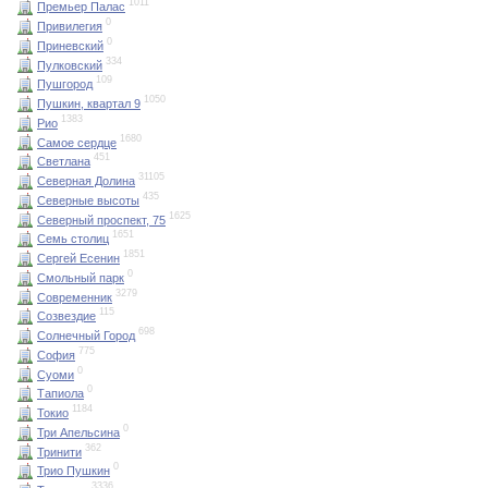
1011
Премьер Палас
0
Привилегия
0
Приневский
334
Пулковский
109
Пушгород
1050
Пушкин, квартал 9
1383
Рио
1680
Самое сердце
451
Светлана
31105
Северная Долина
435
Северные высоты
1625
Северный проспект, 75
1651
Семь столиц
1851
Сергей Есенин
0
Смольный парк
3279
Современник
115
Созвездие
698
Солнечный Город
775
София
0
Суоми
0
Тапиола
1184
Токио
0
Три Апельсина
362
Тринити
0
Трио Пушкин
3336