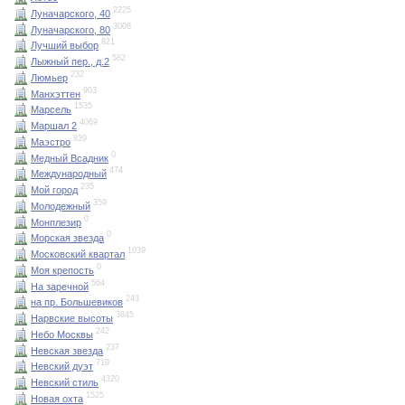
2225
Луначарского, 40
3008
Луначарского, 80
821
Лучший выбор
582
Лыжный пер., д.2
232
Люмьер
903
Манхэттен
1535
Марсель
4069
Маршал 2
839
Маэстро
0
Медный Всадник
474
Международный
235
Мой город
359
Молодежный
0
Монплезир
0
Морская звезда
1039
Московский квартал
0
Моя крепость
564
На заречной
243
на пр. Большевиков
3845
Нарвские высоты
242
Небо Москвы
237
Невская звезда
719
Невский дуэт
4320
Невский стиль
1525
Новая охта