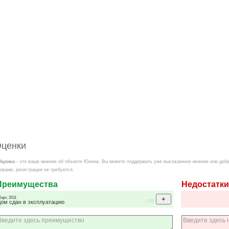
ценки
Оценка
- это ваше мнение об объекте Юнона. Вы можете поддержать уже высказанное мнение или доба
овами, регистрация не требуется.
Преимущества
Недостатки
арт, 2011
139
дом сдан в эксплуатацию