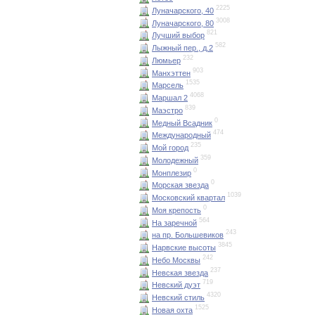
2225
Луначарского, 40
3008
Луначарского, 80
821
Лучший выбор
582
Лыжный пер., д.2
232
Люмьер
903
Манхэттен
1535
Марсель
4068
Маршал 2
839
Маэстро
0
Медный Всадник
474
Международный
235
Мой город
359
Молодежный
0
Монплезир
0
Морская звезда
1039
Московский квартал
0
Моя крепость
564
На заречной
243
на пр. Большевиков
3845
Нарвские высоты
242
Небо Москвы
237
Невская звезда
719
Невский дуэт
4320
Невский стиль
1525
Новая охта