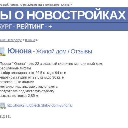
льский, Автово. А что думаете Вы о жилом доме "Юнона"?
Ы О НОВОСТРОЙКАХ
БУРГ
·
РЕЙТИНГ
·
+
анкт-Петербург
»
Юнона
»
Юнона
- Жилой дом / Отзывы
Проект "Юнона" - это 22-х этажный кирпично-монолитный дом.
бесшумные лифты
выбор планировок от 29,5 кв.м до 94 кв.м
квартиры студии от 29,5 кв.м до 36 кв. м
остекленные лоджии
металлопластиковые стеклопакеты
подготовка под чистовую отделку
высота потолков 2,85 м
http://hosk2.ru/objects/zhiloy-dom-yunona/
арта