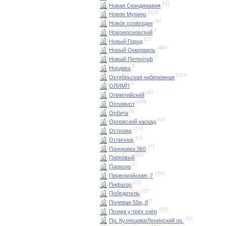
441
Новая Скандинавия
1213
Новое Мурино
347
Новое созвездие
0
Новомосковский
123
Новый Город
1640
Новый Оккервиль
0
Новый Петергоф
0
Нордика
1514
Октябрьская набережная
0
ОЛИМП
661
Олимпийский
1804
Оптимист
92
Орбита
910
Орловский каскад
1574
Острова
432
Отличник
771
Панорама 360
905
Парковый
0
Паркола
1566
Первомайская, 7
207
Пифагор
555
Победитель
0
Полевая 59а, б
2325
Поэма у трёх озёр
161
Пр. Кузнецова/Ленинский пр.