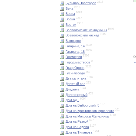
2817
Бульвар Новаторов
2813
Вена
1093
Весна
3247
Волна
2915
Восток
1940
Всеволожские жемчужины
9115
Всеволожский каскад
0
Высоцкое
2400
Гагарина, 14
4806
Гагарина, 18
1566
Геометрия
К
0
←
Город мастеров
3326
Граф Орлов
359
Гуси-лебеди
1387
Два капитана
223
Девятый вал
1044
Диадема
455
Долгоозерный
6094
Дом БДТ
107
Дом на Выборгской, 5
101
Дом на Крестовском проспекте
1770
Дом на Матроса Железняка
697
Дом на Резной
3157
Дом на Седова
1751
Дом на Типанова