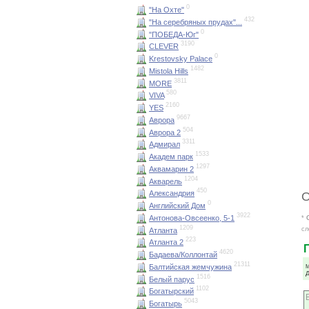
0
"На Охте"
432
"На серебряных прудах"...
0
"ПОБЕДА-Юг"
3190
CLEVER
0
Krestovsky Palace
1482
Mistola Hills
3811
MORE
580
VIVA
2160
YES
9667
Аврора
504
Аврора 2
3311
Адмирал
1533
Академ парк
1297
Аквамарин 2
1204
Акварель
450
Александрия
О
0
Английский Дом
3922
Антонова-Овсеенко, 5-1
*
1209
сл
Атланта
223
Атланта 2
4620
Бадаева/Коллонтай
21311
Балтийская жемчужина
М
1516
Белый парус
1102
Богатырский
5043
Богатырь