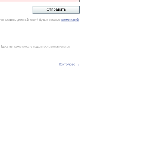
тся слишком длинный текст? Лучше оставьте
комментарий
.
. Здесь вы также можете поделиться личным опытом
Юнтолово →