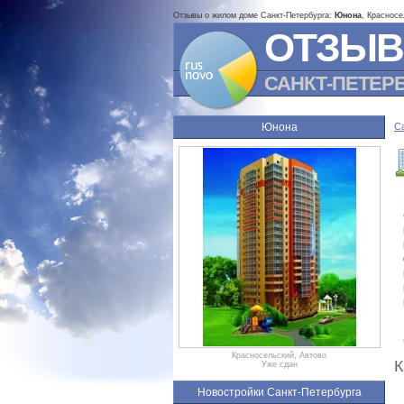
Отзывы о жилом доме Санкт-Петербурга:
Юнона
, Красносе
ОТЗЫВ
САНКТ-ПЕТЕР
Юнона
С
Красносельский, Автово
К
Уже сдан
Новостройки Санкт-Петербурга