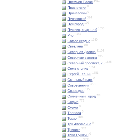
1011
Премьер Палас
0
Привилегия
0
Приневский
334
Пулковский
109
Пушгород
1050
Пушкин, квартал 9
1383
Рио
1680
Самое сердце
451
Светлана
31104
Северная Долина
435
Северные высоты
1625
Северный проспект, 75
1651
Семь столиц
1851
Сергей Есенин
0
Смольный парк
3279
Современник
115
Созвездие
698
Солнечный Город
775
София
0
Суоми
0
Тапиола
1184
Токио
0
Три Апельсина
362
Тринити
0
Трио Пушкин
3336