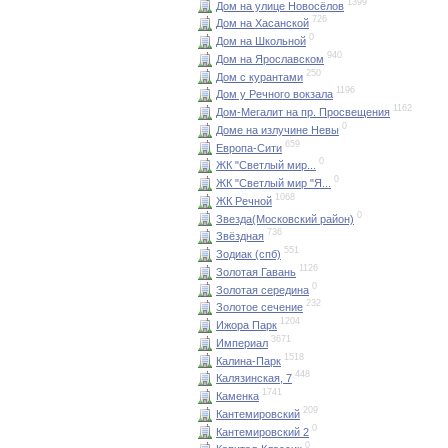
1399
Дом на улице Новосёлов
726
Дом на Хасанской
0
Дом на Школьной
940
Дом на Ярославском
250
Дом с курантами
1196
Дом у Речного вокзала
1162
Дом-Мегалит на пр. Просвещения
0
Доме на излучине Невы
659
Европа-Сити
0
ЖК "Светлый мир...
0
ЖК "Светлый мир "Я...
1068
ЖК Речной
0
Звезда(Московский район)
736
Звёздная
551
Зодиак (спб)
1126
Золотая Гавань
0
Золотая середина
232
Золотое сечение
1204
Ижора Парк
3671
Империал
1518
Калина-Парк
448
Калязинская, 7
1741
Каменка
209
Кантемировский
0
Кантемировский 2
0