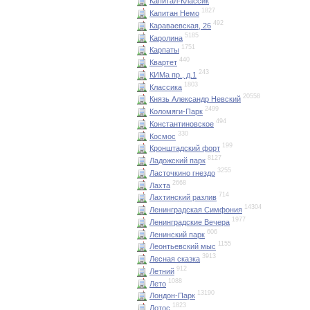
Капитал-Классик
1827
Капитан Немо
492
Караваевская, 26
5185
Каролина
1751
Карпаты
440
Квартет
243
КИМа пр., д.1
1803
Классика
20558
Князь Александр Невский
2499
Коломяги-Парк
494
Константиновское
330
Космос
199
Кронштадский форт
8127
Ладожский парк
3255
Ласточкино гнездо
2668
Лахта
714
Лахтинский разлив
14304
Ленинградская Симфония
1977
Ленинградские Вечера
606
Ленинский парк
1155
Леонтьевский мыс
3913
Лесная сказка
912
Летний
1088
Лето
13190
Лондон-Парк
1823
Лотос