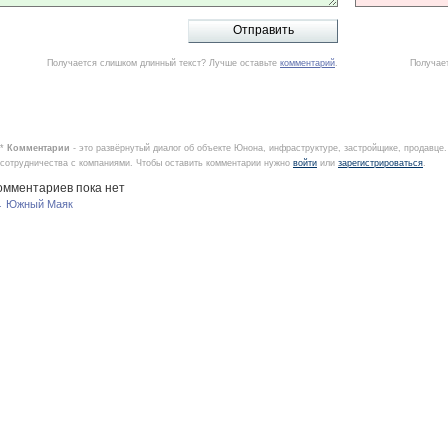
Получается слишком длинный текст? Лучше оставьте
комментарий
.
Получае
*
Комментарии
- это развёрнутый диалог об объекте Юнона, инфраструктуре, застройщике, продавце
сотрудничества с компаниями. Чтобы оставить комментарии нужно
войти
или
зарегистрироваться
.
омментариев пока нет
 Южный Маяк