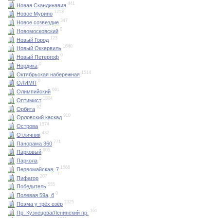
441
Новая Скандинавия
1213
Новое Мурино
347
Новое созвездие
0
Новомосковский
123
Новый Город
1640
Новый Оккервиль
0
Новый Петергоф
0
Нордика
1514
Октябрьская набережная
0
ОЛИМП
661
Олимпийский
1804
Оптимист
92
Орбита
910
Орловский каскад
1574
Острова
432
Отличник
771
Панорама 360
905
Парковый
0
Паркола
1566
Первомайская, 7
207
Пифагор
555
Победитель
0
Полевая 59а, б
2325
Поэма у трёх озёр
161
Пр. Кузнецова/Ленинский пр.