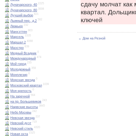
сдачу молчат как
2225
Луначарского, 40
3008
Луначарского, 80
квартал. Дольщико
821
Лучший выбор
ключей
582
Лыжный пер., д.2
232
Люмьер
903
Манхэттен
1535
Марсель
← Дом на Резной
4068
Маршал 2
839
Маэстро
0
Медный Всадник
474
Международный
235
Мой город
359
Молодежный
0
Монплезир
0
Морская звезда
1039
Московский квартал
0
Моя крепость
564
На заречной
243
на пр. Большевиков
3845
Нарвские высоты
242
Небо Москвы
237
Невская звезда
719
Невский дуэт
4320
Невский стиль
1525
Новая охта