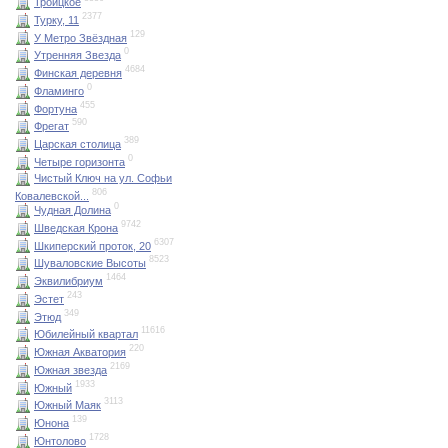
Троицкое
2377
Турку, 11
129
У Метро Звёздная
0
Утренняя Звезда
4684
Финская деревня
0
Фламинго
455
Фортуна
590
Фрегат
389
Царская столица
0
Четыре горизонта
Чистый Ключ на ул. Софьи
806
Ковалевской...
0
Чудная Долина
9742
Шведская Крона
6307
Шкиперский проток, 20
8523
Шуваловские Высоты
1464
Эквилибриум
243
Эстет
349
Этюд
11616
Юбилейный квартал
220
Южная Акватория
2169
Южная звезда
1933
Южный
3113
Южный Маяк
139
Юнона
1728
Юнтолово