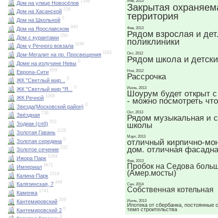
1399
Янв, 2013
Дом на улице Новосёлов
Закрытая охраняем
726
Дом на Хасанской
территория
0
Дом на Школьной
940
Дом на Ярославском
Фев, 2013
Рядом взрослая и дет
250
Дом с курантами
поликлиники
1196
Дом у Речного вокзала
1162
Окт, 2012
Дом-Мегалит на пр. Просвещения
Рядом школа и детски
0
Доме на излучине Невы
659
Ноя, 2012
Европа-Сити
Рассрочка
0
ЖК "Светлый мир...
0
Июнь, 2013
ЖК "Светлый мир "Я...
Шоурум будет открыт с
1068
ЖК Речной
- можно посмотреть чт
0
Звезда(Московский район)
Окт, 2013
736
Звёздная
Рядом музыкальная и 
551
школы
Зодиак (спб)
1126
Золотая Гавань
Март, 2013
0
отличный кирпично-мо
Золотая середина
дом. отличная фасадна
232
Золотое сечение
1204
Ижора Парк
Фев, 2013
Пробок на Седова больш
3671
Империал
(Амер.мосты)
1518
Калина-Парк
448
Калязинская, 7
Сен, 2014
Собственная котельная
1741
Каменка
209
Кантемировский
Июнь, 2013
Ипотека от сбербанка, постоянные 
0
темп строительства
Кантемировский 2
0