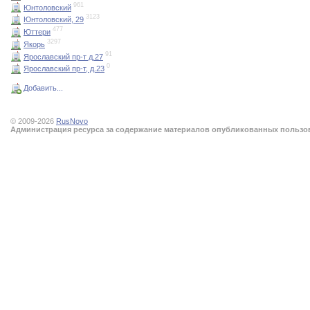
961
Юнтоловский
3123
Юнтоловский, 29
477
Юттери
3297
Якорь
91
Ярославский пр-т д.27
0
Ярославский пр-т, д.23
Добавить...
© 2009-2026
RusNovo
Администрация ресурса за содержание материалов опубликованных пользова