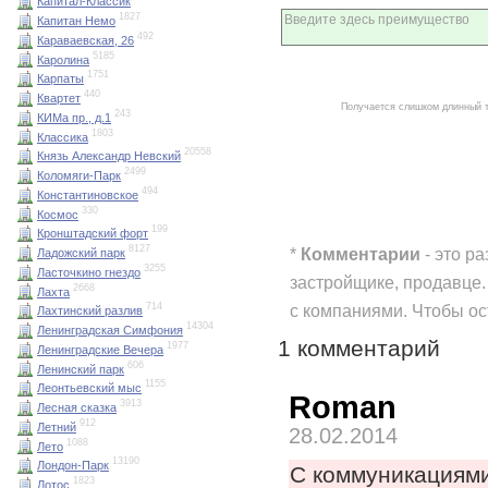
Капитал-Классик
1827
Капитан Немо
492
Караваевская, 26
5185
Каролина
1751
Карпаты
440
Квартет
Получается слишком длинный 
243
КИМа пр., д.1
1803
Классика
20558
Князь Александр Невский
2499
Коломяги-Парк
494
Константиновское
330
Космос
199
Кронштадский форт
8127
*
Комментарии
- это р
Ладожский парк
3255
Ласточкино гнездо
застройщике, продавце.
2668
Лахта
с компаниями. Чтобы о
714
Лахтинский разлив
14304
Ленинградская Симфония
1 комментарий
1977
Ленинградские Вечера
606
Ленинский парк
1155
Леонтьевский мыс
Roman
3913
Лесная сказка
912
Летний
28.02.2014
1088
Лето
13190
Лондон-Парк
С коммуникациями
1823
Лотос