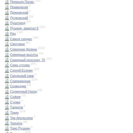
1011
Премьер Палас
0
Привилегия
0
Приневский
334
Пулковский
109
Пушгород
1050
Пушкин, квартал 9
1383
Рио
1680
Самое сердце
451
Светлана
31104
Северная Долина
435
Северные высоты
1625
Северный проспект, 75
1651
Семь столиц
1851
Сергей Есенин
0
Смольный парк
3279
Современник
115
Созвездие
698
Солнечный Город
775
София
0
Суоми
0
Тапиола
1184
Токио
0
Три Апельсина
362
Тринити
0
Трио Пушкин
3336