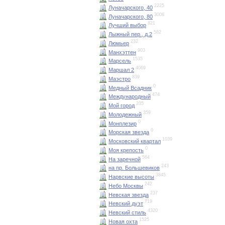
2225
Луначарского, 40
3008
Луначарского, 80
821
Лучший выбор
582
Лыжный пер., д.2
232
Люмьер
903
Манхэттен
1535
Марсель
4069
Маршал 2
839
Маэстро
0
Медный Всадник
474
Международный
235
Мой город
359
Молодежный
0
Монплезир
0
Морская звезда
1039
Московский квартал
0
Моя крепость
564
На заречной
243
на пр. Большевиков
3845
Нарвские высоты
242
Небо Москвы
237
Невская звезда
719
Невский дуэт
4320
Невский стиль
1525
Новая охта