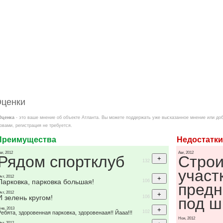
ценки
Оценка
- это ваше мнение об объекте Атланта. Вы можете поддержать уже высказанное мнение или до
овами, регистрация не требуется.
Преимущества
Недостатки
вг, 2012
Авг, 2012
Рядом спортклуб
Строи
132
участ
кт, 2012
Парковка, парковка большая!
106
пред
кт, 2012
И зелень кругом!
106
под ш
нв, 2013
102
Ребята, здоровенная парковка, здоровенаая!! Йааа!!!
Ноя, 2012
кт, 2012