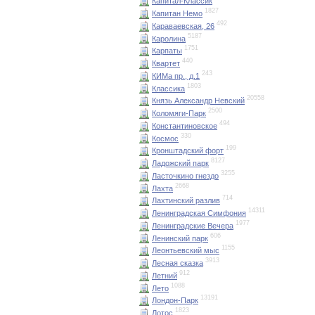
Капитал-Классик
1827
Капитан Немо
492
Караваевская, 26
5187
Каролина
1751
Карпаты
440
Квартет
243
КИМа пр., д.1
1803
Классика
20558
Князь Александр Невский
2500
Коломяги-Парк
494
Константиновское
330
Космос
199
Кронштадский форт
8127
Ладожский парк
3255
Ласточкино гнездо
2668
Лахта
714
Лахтинский разлив
14311
Ленинградская Симфония
1977
Ленинградские Вечера
606
Ленинский парк
1155
Леонтьевский мыс
3913
Лесная сказка
912
Летний
1088
Лето
13191
Лондон-Парк
1823
Лотос