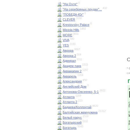
0
"На Охте"
432
"На серебряных прудах"...
0
"ПОБЕДА-Юг"
3190
CLEVER
0
Krestovsky Palace
1482
Mistola Hills
3811
MORE
580
VIVA
2160
YES
9667
Аврора
504
Аврора 2
О
3311
Адмирал
1533
Академ парк
*
1297
Аквамарин 2
сл
1204
Акварель
450
Александрия
0
Английский Дом
А
3922
Антонова-Овсеенко, 5-1
1209
Атланта
223
Атланта 2
О
4620
Бадаева/Коллонтай
21312
Балтийская жемчужина
О
1516
Белый парус
1102
Я
Богатырский
5043
Богатырь
О