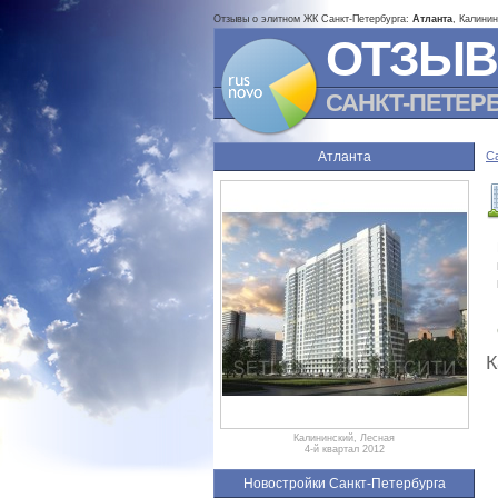
Отзывы о элитном ЖК Санкт-Петербурга:
Атланта
, Калини
ОТЗЫВ
САНКТ-ПЕТЕР
Атланта
С
К
Калининский, Лесная
4-й квартал 2012
Новостройки Санкт-Петербурга