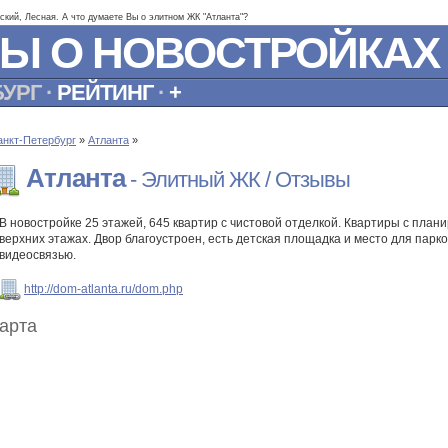
нский, Лесная. А что думаете Вы о элитном ЖК "Атланта"?
Ы О НОВОСТРОЙКАХ
БУРГ
·
РЕЙТИНГ
·
+
анкт-Петербург
»
Атланта
»
Атланта
- Элитный ЖК / Отзывы
В новостройке 25 этажей, 645 квартир с чистовой отделкой. Квартиры с пла
верхних этажах. Двор благоустроен, есть детская площадка и место для парк
видеосвязью.
http://dom-atlanta.ru/dom.php
арта