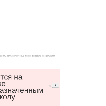
бавить аргумент который можно выразить несколькими
тся на
ке
132
назначенным
колу