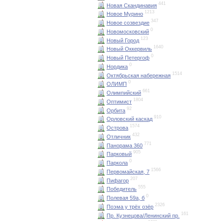
441
Новая Скандинавия
1213
Новое Мурино
347
Новое созвездие
0
Новомосковский
123
Новый Город
1640
Новый Оккервиль
0
Новый Петергоф
0
Нордика
1514
Октябрьская набережная
0
ОЛИМП
661
Олимпийский
1804
Оптимист
92
Орбита
910
Орловский каскад
1574
Острова
432
Отличник
771
Панорама 360
905
Парковый
0
Паркола
1566
Первомайская, 7
207
Пифагор
555
Победитель
0
Полевая 59а, б
2326
Поэма у трёх озёр
161
Пр. Кузнецова/Ленинский пр.