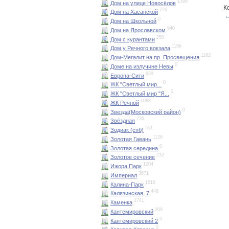
1399
Дом на улице Новосёлов
К
726
Дом на Хасанской
←
0
Дом на Школьной
940
Дом на Ярославском
250
Дом с курантами
1196
Дом у Речного вокзала
1162
Дом-Мегалит на пр. Просвещения
0
Доме на излучине Невы
659
Европа-Сити
0
ЖК "Светлый мир...
0
ЖК "Светлый мир "Я...
1068
ЖК Речной
0
Звезда(Московский район)
736
Звёздная
551
Зодиак (спб)
1126
Золотая Гавань
0
Золотая середина
232
Золотое сечение
1204
Ижора Парк
3671
Империал
1518
Калина-Парк
448
Калязинская, 7
1741
Каменка
209
Кантемировский
0
Кантемировский 2
0