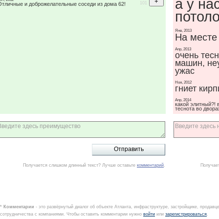
а у на
101
Отличные и доброжелательные соседи из дома 62!
потоло
Янв, 2013
На месте
Апр, 2013
очень тесн
машин, не
ужас
Ноя, 2012
гниет кирп
Апр, 2014
какой элитный?! 
теснота во двора
Получается слишком длинный текст? Лучше оставьте
комментарий
.
Получае
*
Комментарии
- это развёрнутый диалог об объекте Атланта, инфраструктуре, застройщике, продавц
сотрудничества с компаниями. Чтобы оставить комментарии нужно
войти
или
зарегистрироваться
.