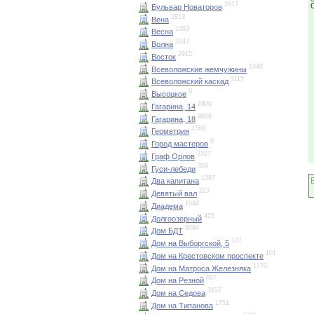
2817
Бульвар Новаторов
2813
Вена
1093
Весна
3247
Волна
2915
Восток
1940
Всеволожские жемчужины
9115
Всеволожский каскад
0
Высоцкое
2400
Гагарина, 14
4806
Гагарина, 18
1566
Геометрия
0
Город мастеров
3327
Граф Орлов
359
Гуси-лебеди
1387
Два капитана
223
Девятый вал
1044
Диадема
455
Долгоозерный
6094
Дом БДТ
107
Дом на Выборгской, 5
101
Дом на Крестовском проспекте
1770
Дом на Матроса Железняка
697
Дом на Резной
3157
Дом на Седова
1751
Дом на Типанова