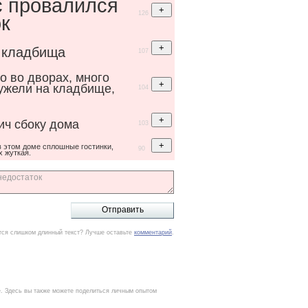
с провалился
126
к
 кладбища
107
о во дворах, много
ужели на кладбище,
104
ич сбоку дома
103
в этом доме сплошные гостинки,
90
х жуткая.
тся слишком длинный текст? Лучше оставьте
комментарий
.
е. Здесь вы также можете поделиться личным опытом