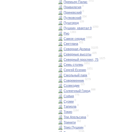
1011
Премьер Палас
0
Привилегия
0
Приневский
334
Пулковский
109
Пушгород
1050
Пушкин, квартал 9
1383
Рио
1680
Самое сердце
451
Светлана
31105
Северная Долина
435
Северные высоты
1625
Северный проспект, 75
1651
Семь столиц
1851
Сергей Есенин
0
Смольный парк
3279
Современник
115
Созвездие
698
Солнечный Город
775
София
0
Суоми
0
Тапиола
1184
Токио
0
Три Апельсина
362
Тринити
0
Трио Пушкин
3336