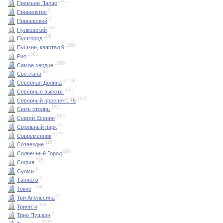
1011
Премьер Палас
0
Привилегия
0
Приневский
334
Пулковский
109
Пушгород
1050
Пушкин, квартал 9
1383
Рио
1680
Самое сердце
451
Светлана
31104
Северная Долина
435
Северные высоты
1625
Северный проспект, 75
1651
Семь столиц
1851
Сергей Есенин
0
Смольный парк
3279
Современник
115
Созвездие
698
Солнечный Город
775
София
0
Суоми
0
Тапиола
1184
Токио
0
Три Апельсина
362
Тринити
0
Трио Пушкин
3336