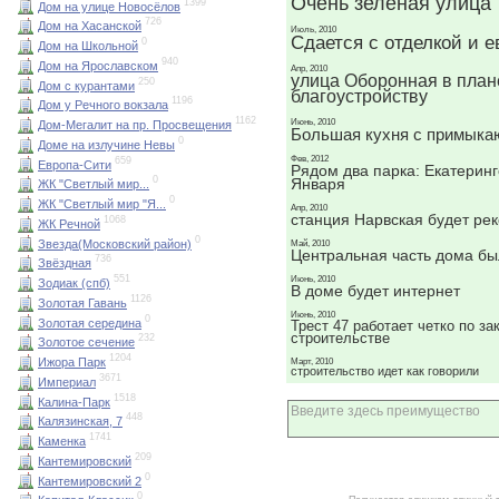
Очень зеленая улица
1399
Дом на улице Новосёлов
726
Дом на Хасанской
Июль, 2010
Сдается с отделкой и 
0
Дом на Школьной
940
Дом на Ярославском
Апр, 2010
улица Оборонная в план
250
Дом с курантами
благоустройству
1196
Дом у Речного вокзала
1162
Июнь, 2010
Дом-Мегалит на пр. Просвещения
Большая кухня с примык
0
Доме на излучине Невы
Фев, 2012
659
Европа-Сити
Рядом два парка: Екатерин
0
Января
ЖК "Светлый мир...
0
ЖК "Светлый мир "Я...
Апр, 2010
станция Нарвская будет ре
1068
ЖК Речной
0
Звезда(Московский район)
Май, 2010
Центральная часть дома бы
736
Звёздная
551
Июнь, 2010
Зодиак (спб)
В доме будет интернет
1126
Золотая Гавань
Июнь, 2010
0
Золотая середина
Трест 47 работает четко по за
строительстве
232
Золотое сечение
1204
Ижора Парк
Март, 2010
строительство идет как говорили
3671
Империал
1518
Калина-Парк
448
Калязинская, 7
1741
Каменка
209
Кантемировский
0
Кантемировский 2
0