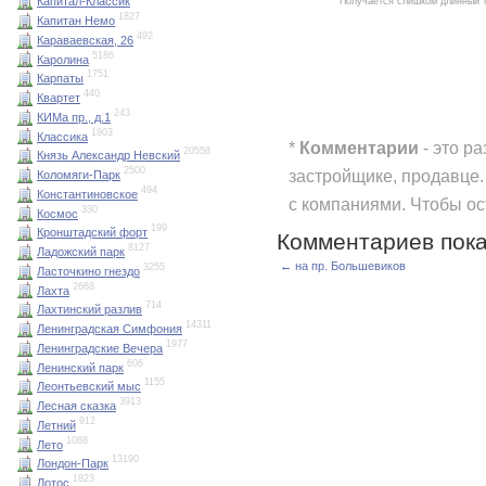
Капитал-Классик
Получается слишком длинный 
1827
Капитан Немо
492
Караваевская, 26
5186
Каролина
1751
Карпаты
440
Квартет
243
КИМа пр., д.1
1803
Классика
*
Комментарии
- это р
20558
Князь Александр Невский
2500
застройщике, продавце.
Коломяги-Парк
494
Константиновское
с компаниями. Чтобы о
330
Космос
199
Кронштадский форт
Комментариев пока
8127
Ладожский парк
← на пр. Большевиков
3255
Ласточкино гнездо
2668
Лахта
714
Лахтинский разлив
14311
Ленинградская Симфония
1977
Ленинградские Вечера
606
Ленинский парк
1155
Леонтьевский мыс
3913
Лесная сказка
912
Летний
1088
Лето
13190
Лондон-Парк
1823
Лотос