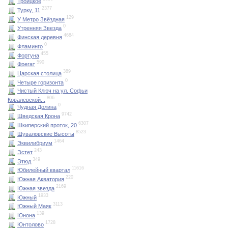
Троицкое
2377
Турку, 11
129
У Метро Звёздная
0
Утренняя Звезда
4684
Финская деревня
0
Фламинго
455
Фортуна
590
Фрегат
389
Царская столица
0
Четыре горизонта
Чистый Ключ на ул. Софьи
806
Ковалевской...
0
Чудная Долина
9742
Шведская Крона
6307
Шкиперский проток, 20
8523
Шуваловские Высоты
1464
Эквилибриум
243
Эстет
349
Этюд
11616
Юбилейный квартал
220
Южная Акватория
2169
Южная звезда
1933
Южный
3113
Южный Маяк
139
Юнона
1728
Юнтолово