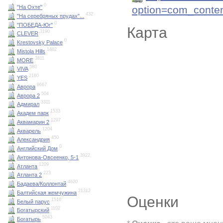
0
option=com_conte
"На Охте"
432
"На серебряных прудах"...
0
"ПОБЕДА-Юг"
Карта
3190
CLEVER
0
Krestovsky Palace
1482
Mistola Hills
3811
MORE
580
VIVA
2160
YES
9667
Аврора
504
Аврора 2
3311
Адмирал
1533
Академ парк
1297
Аквамарин 2
1204
Акварель
450
Александрия
0
Английский Дом
3922
Антонова-Овсеенко, 5-1
1209
Атланта
223
Атланта 2
4620
Бадаева/Коллонтай
21312
Балтийская жемчужина
Оценки
1516
Белый парус
1102
Богатырский
5043
Богатырь