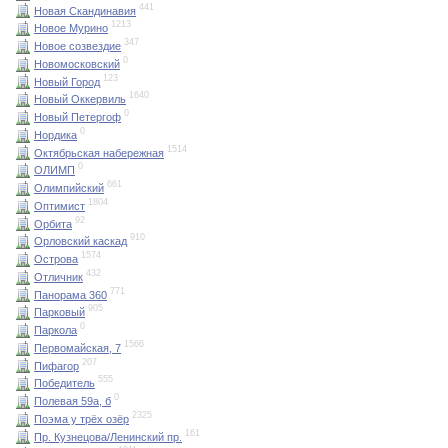
441
Новая Скандинавия
1213
Новое Мурино
347
Новое созвездие
0
Новомосковский
123
Новый Город
1640
Новый Оккервиль
0
Новый Петергоф
0
Нордика
1514
Октябрьская набережная
0
ОЛИМП
661
Олимпийский
1804
Оптимист
92
Орбита
910
Орловский каскад
1574
Острова
432
Отличник
771
Панорама 360
905
Парковый
0
Паркола
1566
Первомайская, 7
207
Пифагор
555
Победитель
0
Полевая 59а, б
2325
Поэма у трёх озёр
161
Пр. Кузнецова/Ленинский пр.