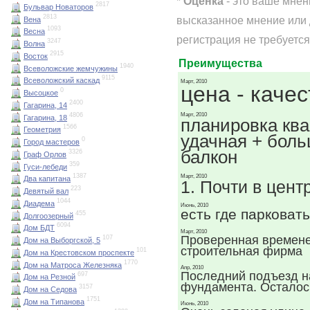
*
Оценка
- это ваше мнен
2817
Бульвар Новаторов
2813
высказанное мнение или 
Вена
1093
Весна
регистрация не требуется
3247
Волна
2915
Восток
Преимущества
1940
Всеволожские жемчужины
9115
Всеволожский каскад
Март, 2010
цена - каче
0
Высоцкое
2400
Гагарина, 14
4806
Март, 2010
Гагарина, 18
планировка ква
1566
Геометрия
удачная + бол
0
Город мастеров
балкон
3326
Граф Орлов
359
Гуси-лебеди
1387
Март, 2010
Два капитана
1. Почти в цент
223
Девятый вал
1044
Диадема
Июнь, 2010
есть где парковат
455
Долгоозерный
6094
Дом БДТ
Март, 2010
Проверенная времен
107
Дом на Выборгской, 5
строительная фирма
101
Дом на Крестовском проспекте
1770
Дом на Матроса Железняка
Апр, 2010
Последний подъезд н
697
Дом на Резной
фундамента. Осталось
3157
Дом на Седова
1751
Дом на Типанова
Июнь, 2010