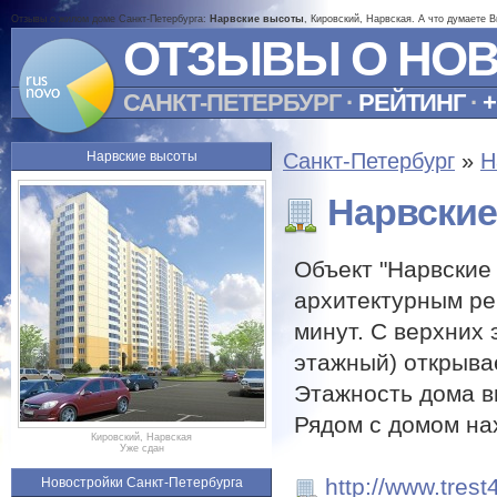
Отзывы о жилом доме Санкт-Петербурга:
Нарвские высоты
, Кировский, Нарвская. А что думаете 
ОТЗЫВЫ О НО
САНКТ-ПЕТЕРБУРГ
·
РЕЙТИНГ
·
+
Нарвские высоты
Санкт-Петербург
»
Н
Нарвски
Объект "Нарвские
архитектурным ре
минут. С верхних 
этажный) открыва
Этажность дома в
Рядом с домом на
Кировский, Нарвская
Уже сдан
http://www.trest
Новостройки Санкт-Петербурга