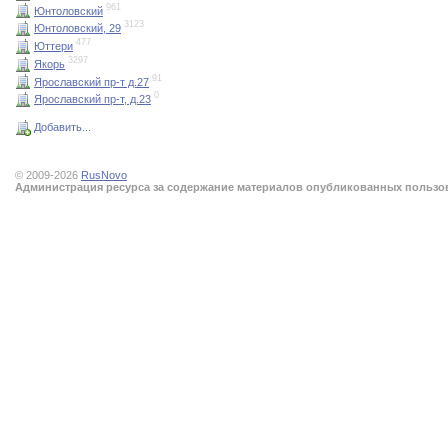
961
Юнтоловский
3123
Юнтоловский, 29
477
Юттери
3297
Якорь
91
Ярославский пр-т д.27
0
Ярославский пр-т, д.23
Добавить...
© 2009-2026
RusNovo
Администрация ресурса за содержание материалов опубликованных пользова