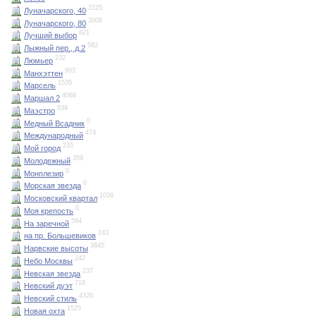
2225
Луначарского, 40
3008
Луначарского, 80
821
Лучший выбор
582
Лыжный пер., д.2
232
Люмьер
903
Манхэттен
1535
Марсель
4068
Маршал 2
839
Маэстро
0
Медный Всадник
474
Международный
235
Мой город
359
Молодежный
0
Монплезир
0
Морская звезда
1039
Московский квартал
0
Моя крепость
564
На заречной
243
на пр. Большевиков
3845
Нарвские высоты
242
Небо Москвы
237
Невская звезда
719
Невский дуэт
4320
Невский стиль
1525
Новая охта