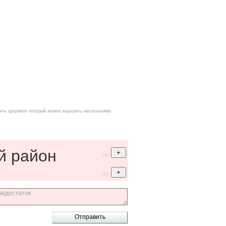
ить аргумент который можно выразить несколькими
й район
120
119
ы