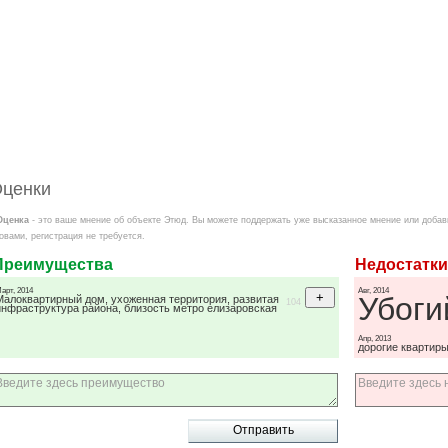
ценки
Оценка
- это ваше мнение об объекте Этюд. Вы можете поддержать уже высказанное мнение или добав
овами, регистрация не требуется.
Преимущества
Недостатки
арт, 2014
Авг, 2014
Убоги
Малоквартирный дом, ухоженная территория, развитая
104
инфраструктура района, близость метро елизаровская
Апр, 2013
дорогие квартир