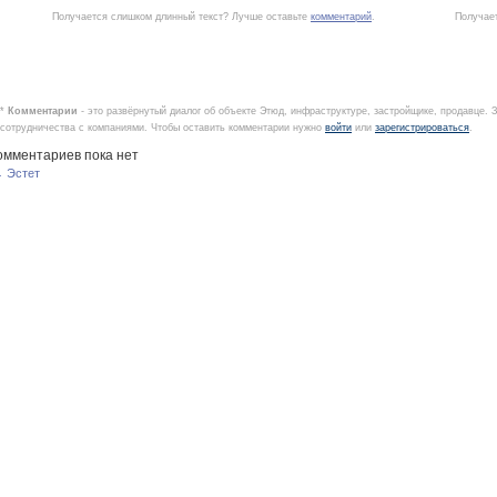
Получается слишком длинный текст? Лучше оставьте
комментарий
.
Получае
*
Комментарии
- это развёрнутый диалог об объекте Этюд, инфраструктуре, застройщике, продавце.
сотрудничества с компаниями. Чтобы оставить комментарии нужно
войти
или
зарегистрироваться
.
омментариев пока нет
 Эстет