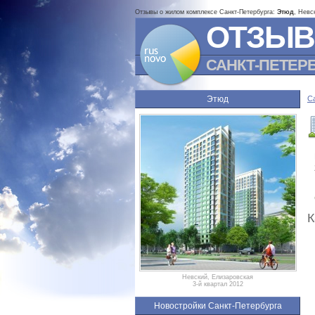
Отзывы о жилом комплексе Санкт-Петербурга:
Этюд
, Невс
ОТЗЫВ
САНКТ-ПЕТЕР
Этюд
С
К
Невский, Елизаровская
3-й квартал 2012
Новостройки Санкт-Петербурга