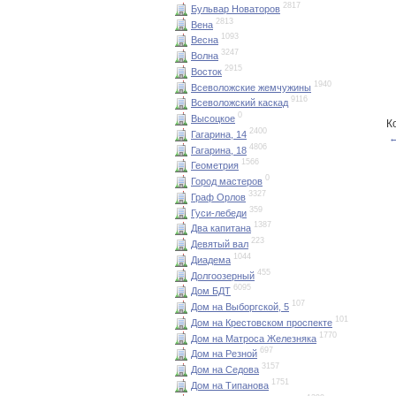
2817
Бульвар Новаторов
2813
Вена
1093
Весна
3247
Волна
2915
Восток
1940
Всеволожские жемчужины
9116
Всеволожский каскад
0
Высоцкое
К
2400
Гагарина, 14
←
4806
Гагарина, 18
1566
Геометрия
0
Город мастеров
3327
Граф Орлов
359
Гуси-лебеди
1387
Два капитана
223
Девятый вал
1044
Диадема
455
Долгоозерный
6095
Дом БДТ
107
Дом на Выборгской, 5
101
Дом на Крестовском проспекте
1770
Дом на Матроса Железняка
697
Дом на Резной
3157
Дом на Седова
1751
Дом на Типанова