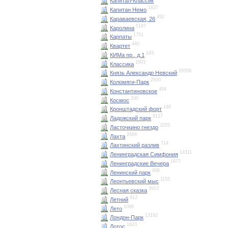
Капитал-Классик
1827
Капитан Немо
492
Караваевская, 26
5187
Каролина
1751
Карпаты
440
Квартет
243
КИМа пр., д.1
1803
Классика
20558
Князь Александр Невский
2500
Коломяги-Парк
494
Константиновское
330
Космос
199
Кронштадский форт
8127
Ладожский парк
3255
Ласточкино гнездо
2668
Лахта
714
Лахтинский разлив
14311
Ленинградская Симфония
1977
Ленинградские Вечера
606
Ленинский парк
1155
Леонтьевский мыс
3913
Лесная сказка
912
Летний
1088
Лето
13192
Лондон-Парк
1823
Лотос