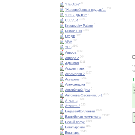
0
"На Охте"
432
"На серебряных прудах"...
0
"ПОБЕДА-Юг"
3190
CLEVER
0
Krestovsky Palace
1482
Mistola Hills
3811
MORE
580
VIVA
2160
YES
9668
Аврора
О
504
Аврора 2
3311
Адмирал
*
1534
Академ парк
сл
1297
Аквамарин 2
1204
Акварель
450
Александрия
М
0
Английский Дом
3922
Антонова-Овсеенко, 5-1
1209
Атланта
223
Атланта 2
4620
Бадаева/Коллонтай
21312
Балтийская жемчужина
1516
Белый парус
1102
Богатырский
5043
Богатырь