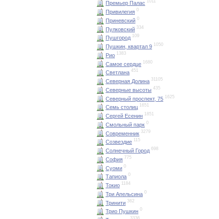
1011
Премьер Палас
0
Привилегия
0
Приневский
334
Пулковский
109
Пушгород
1050
Пушкин, квартал 9
1383
Рио
1680
Самое сердце
451
Светлана
31105
Северная Долина
435
Северные высоты
1625
Северный проспект, 75
1651
Семь столиц
1851
Сергей Есенин
0
Смольный парк
3279
Современник
115
Созвездие
698
Солнечный Город
775
София
0
Суоми
0
Тапиола
1184
Токио
0
Три Апельсина
362
Тринити
0
Трио Пушкин
3336