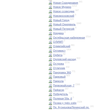
441
Новая Скандинавия
1213
Новое Мурино
347
Новое созвездие
0
Новомосковский
123
Новый Город
1640
Новый Оккервиль
0
Новый Петергоф
0
Нордика
1514
Октябрьская набережная
0
ОЛИМП
661
Олимпийский
1804
Оптимист
92
Орбита
910
Орловский каскад
1574
Острова
432
Отличник
771
Панорама 360
905
Парковый
0
Паркола
1566
Первомайская, 7
207
Пифагор
555
Победитель
0
Полевая 59а, б
2326
Поэма у трёх озёр
161
Пр. Кузнецова/Ленинский пр.