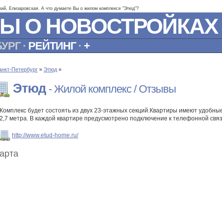
кий, Елизаровская. А что думаете Вы о жилом комплексе "Этюд"?
Ы О НОВОСТРОЙКАХ
БУРГ
·
РЕЙТИНГ
·
+
анкт-Петербург
»
Этюд
»
Этюд
- Жилой комплекс / Отзывы
Комплекс будет состоять из двух 23-этажных секций.Квартиры имеют удобны
2,7 метра. В каждой квартире предусмотрено подключение к телефонной связ
http://www.etud-home.ru/
арта