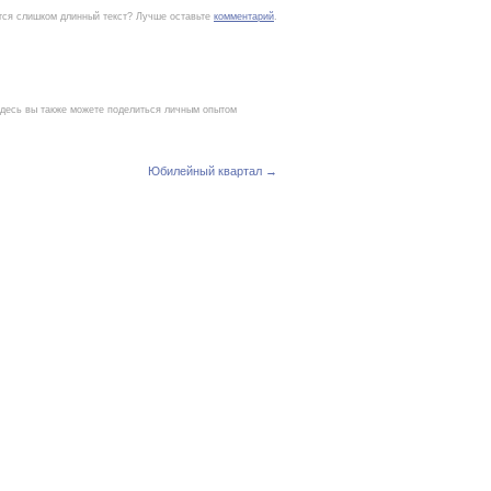
тся слишком длинный текст? Лучше оставьте
комментарий
.
 Здесь вы также можете поделиться личным опытом
Юбилейный квартал →