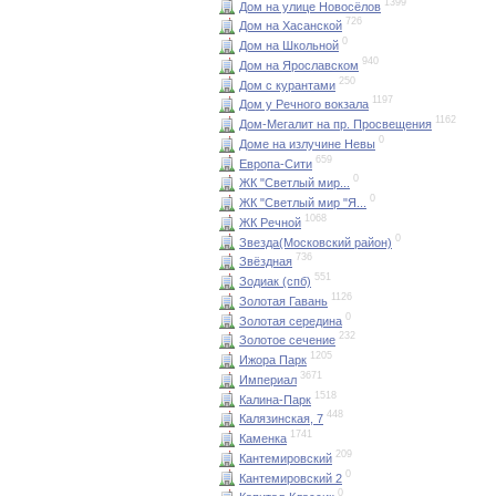
1399
Дом на улице Новосёлов
726
Дом на Хасанской
0
Дом на Школьной
940
Дом на Ярославском
250
Дом с курантами
1197
Дом у Речного вокзала
1162
Дом-Мегалит на пр. Просвещения
0
Доме на излучине Невы
659
Европа-Сити
0
ЖК "Светлый мир...
0
ЖК "Светлый мир "Я...
1068
ЖК Речной
0
Звезда(Московский район)
736
Звёздная
551
Зодиак (спб)
1126
Золотая Гавань
0
Золотая середина
232
Золотое сечение
1205
Ижора Парк
3671
Империал
1518
Калина-Парк
448
Калязинская, 7
1741
Каменка
209
Кантемировский
0
Кантемировский 2
0