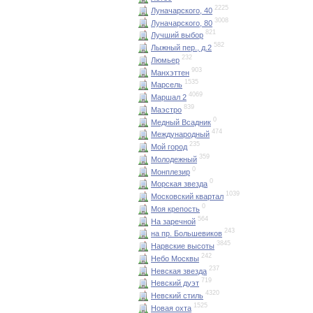
2225
Луначарского, 40
3008
Луначарского, 80
821
Лучший выбор
582
Лыжный пер., д.2
232
Люмьер
903
Манхэттен
1535
Марсель
4069
Маршал 2
839
Маэстро
0
Медный Всадник
474
Международный
235
Мой город
359
Молодежный
0
Монплезир
0
Морская звезда
1039
Московский квартал
0
Моя крепость
564
На заречной
243
на пр. Большевиков
3845
Нарвские высоты
242
Небо Москвы
237
Невская звезда
719
Невский дуэт
4320
Невский стиль
1525
Новая охта