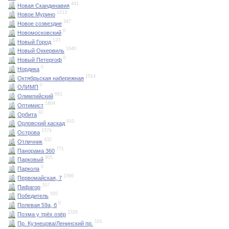
441
Новая Скандинавия
1213
Новое Мурино
347
Новое созвездие
0
Новомосковский
123
Новый Город
1640
Новый Оккервиль
0
Новый Петергоф
0
Нордика
1514
Октябрьская набережная
0
ОЛИМП
661
Олимпийский
1804
Оптимист
92
Орбита
910
Орловский каскад
1574
Острова
432
Отличник
771
Панорама 360
905
Парковый
0
Паркола
1566
Первомайская, 7
207
Пифагор
555
Победитель
0
Полевая 59а, б
2326
Поэма у трёх озёр
161
Пр. Кузнецова/Ленинский пр.