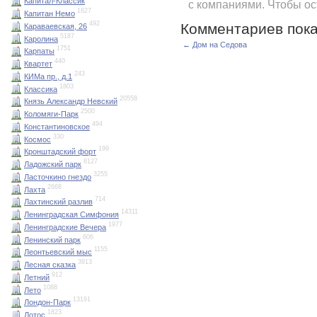
Капитал-Классик
с компаниями. Чтобы о
1827
Капитан Немо
492
Комментариев пока
Караваевская, 26
5187
Каролина
← Дом на Седова
1751
Карпаты
440
Квартет
243
КИМа пр., д.1
1803
Классика
20558
Князь Александр Невский
2500
Коломяги-Парк
494
Константиновское
330
Космос
199
Кронштадский форт
8127
Ладожский парк
3255
Ласточкино гнездо
2668
Лахта
714
Лахтинский разлив
14311
Ленинградская Симфония
1977
Ленинградские Вечера
606
Ленинский парк
1155
Леонтьевский мыс
3913
Лесная сказка
912
Летний
1088
Лето
13191
Лондон-Парк
1823
Лотос