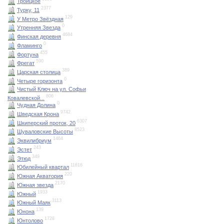
Троицкое
2377
Турку, 11
129
У Метро Звёздная
0
Утренняя Звезда
4684
Финская деревня
0
Фламинго
455
Фортуна
590
Фрегат
389
Царская столица
0
Четыре горизонта
Чистый Ключ на ул. Софьи
806
Ковалевской...
0
Чудная Долина
9742
Шведская Крона
6307
Шкиперский проток, 20
8523
Шуваловские Высоты
1464
Эквилибриум
243
Эстет
349
Этюд
11616
Юбилейный квартал
220
Южная Акватория
2170
Южная звезда
1933
Южный
3113
Южный Маяк
139
Юнона
1728
Юнтолово