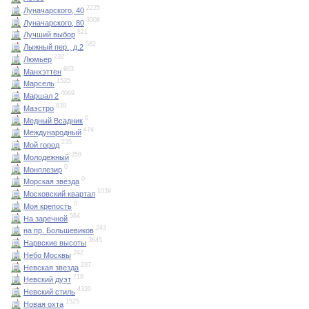
2225
Луначарского, 40
3008
Луначарского, 80
821
Лучший выбор
582
Лыжный пер., д.2
232
Люмьер
903
Манхэттен
1535
Марсель
4069
Маршал 2
839
Маэстро
0
Медный Всадник
474
Международный
235
Мой город
359
Молодежный
0
Монплезир
0
Морская звезда
1039
Московский квартал
0
Моя крепость
564
На заречной
243
на пр. Большевиков
3845
Нарвские высоты
242
Небо Москвы
237
Невская звезда
719
Невский дуэт
4320
Невский стиль
1525
Новая охта