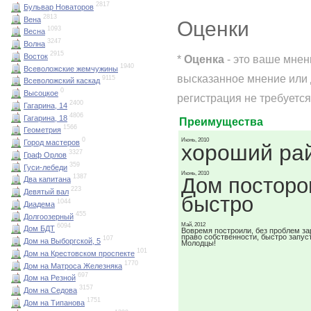
2817
Бульвар Новаторов
2813
Вена
Оценки
1093
Весна
3247
Волна
2915
Восток
*
Оценка
- это ваше мнен
1940
Всеволожские жемчужины
высказанное мнение или 
9115
Всеволожский каскад
0
Высоцкое
регистрация не требуется
2400
Гагарина, 14
4806
Гагарина, 18
Преимущества
1566
Геометрия
0
Июнь, 2010
Город мастеров
хороший ра
3327
Граф Орлов
359
Гуси-лебеди
Июнь, 2010
1387
Дом посторо
Два капитана
223
Девятый вал
быстро
1044
Диадема
455
Долгоозерный
Май, 2012
6094
Дом БДТ
Вовремя построили, без проблем за
право собственности, быстро запус
107
Дом на Выборгской, 5
Молодцы!
101
Дом на Крестовском проспекте
1770
Дом на Матроса Железняка
697
Дом на Резной
3157
Дом на Седова
1751
Дом на Типанова