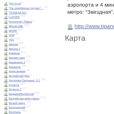
0
аэропорта и 4 ми
"На Охте"
432
"На серебряных прудах"...
метро: “Звездная”
0
"ПОБЕДА-Юг"
3190
CLEVER
0
Krestovsky Palace
http://www.tipan
1482
Mistola Hills
3811
MORE
580
VIVA
Карта
2160
YES
9667
Аврора
504
Аврора 2
3311
Адмирал
1533
Академ парк
1297
Аквамарин 2
1204
Акварель
450
Александрия
0
Английский Дом
3922
Антонова-Овсеенко, 5-1
1209
Атланта
223
Атланта 2
4620
Бадаева/Коллонтай
21312
Балтийская жемчужина
1516
Белый парус
1102
Богатырский
5043
Богатырь