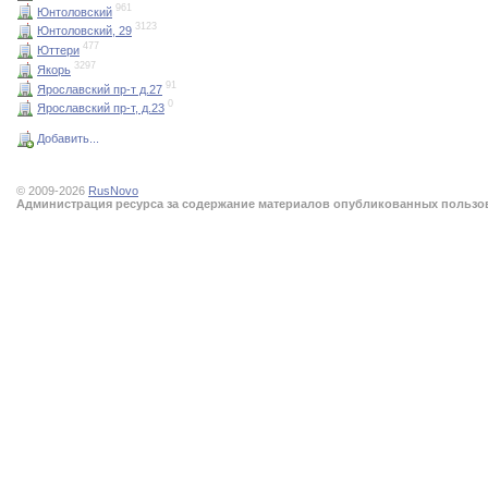
961
Юнтоловский
3123
Юнтоловский, 29
477
Юттери
3297
Якорь
91
Ярославский пр-т д.27
0
Ярославский пр-т, д.23
Добавить...
© 2009-2026
RusNovo
Администрация ресурса за содержание материалов опубликованных пользова