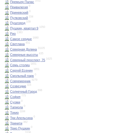
1011
Премьер Палас
0
Привилегия
0
Приневский
334
Пулковский
109
Пушгород
1050
Пушкин, квартал 9
1383
Рио
1680
Самое сердце
451
Светлана
31105
Северная Долина
435
Северные высоты
1625
Северный проспект, 75
1651
Семь столиц
1851
Сергей Есенин
0
Смольный парк
3279
Современник
115
Созвездие
698
Солнечный Город
775
София
0
Суоми
0
Тапиола
1184
Токио
0
Три Апельсина
362
Тринити
0
Трио Пушкин
3336