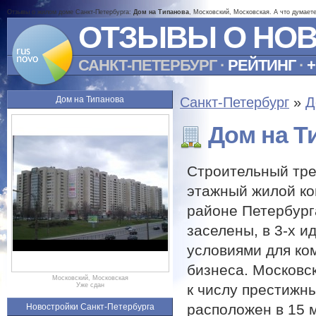
Отзывы о жилом доме Санкт-Петербурга:
Дом на Типанова
, Московский, Московская. А что думает
ОТЗЫВЫ О НО
САНКТ-ПЕТЕРБУРГ
·
РЕЙТИНГ
·
+
Дом на Типанова
Санкт-Петербург
»
Д
Дом на Т
Строительный трес
этажный жилой ко
районе Петербурга
заселены, в 3-х 
условиями для ко
бизнеса. Московск
Московский, Московская
к числу престижны
Уже сдан
расположен в 15 м
Новостройки Санкт-Петербурга