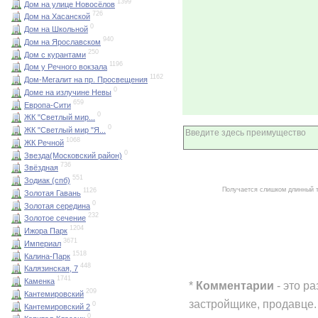
1399
Дом на улице Новосёлов
726
Дом на Хасанской
0
Дом на Школьной
940
Дом на Ярославском
250
Дом с курантами
1196
Дом у Речного вокзала
1162
Дом-Мегалит на пр. Просвещения
0
Доме на излучине Невы
659
Европа-Сити
0
ЖК "Светлый мир...
0
ЖК "Светлый мир "Я...
1068
ЖК Речной
0
Звезда(Московский район)
736
Звёздная
551
Зодиак (спб)
Получается слишком длинный 
1126
Золотая Гавань
0
Золотая середина
232
Золотое сечение
1204
Ижора Парк
3671
Империал
1518
Калина-Парк
448
Калязинская, 7
1741
Каменка
*
Комментарии
- это р
209
Кантемировский
застройщике, продавце.
0
Кантемировский 2
0