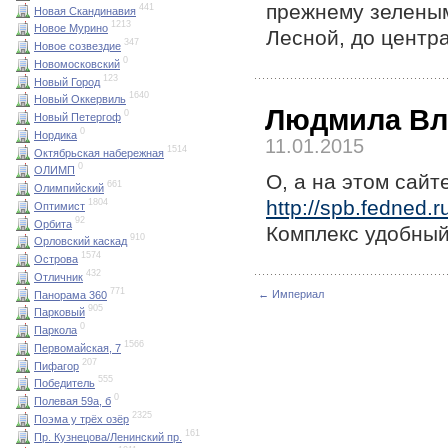
прежнему зеленым
441
Новая Скандинавия
1213
Новое Мурино
Лесной, до центра
347
Новое созвездие
0
Новомосковский
123
Новый Город
1640
Новый Оккервиль
Людмила Вл
0
Новый Петергоф
0
Нордика
11.01.2015
1514
Октябрьская набережная
0
ОЛИМП
О, а на этом сай
661
Олимпийский
http://spb.fedned.r
1804
Оптимист
92
Орбита
Комплекс удобный
910
Орловский каскад
1574
Острова
432
Отличник
771
← Империал
Панорама 360
905
Парковый
0
Паркола
1566
Первомайская, 7
207
Пифагор
555
Победитель
0
Полевая 59а, б
2325
Поэма у трёх озёр
161
Пр. Кузнецова/Ленинский пр.