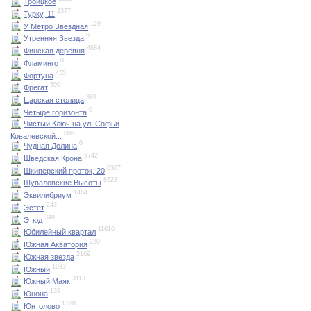
Троицкое
2377
Турку, 11
129
У Метро Звёздная
0
Утренняя Звезда
4684
Финская деревня
0
Фламинго
455
Фортуна
590
Фрегат
389
Царская столица
0
Четыре горизонта
Чистый Ключ на ул. Софьи
806
Ковалевской...
0
Чудная Долина
9742
Шведская Крона
6307
Шкиперский проток, 20
8523
Шуваловские Высоты
1464
Эквилибриум
243
Эстет
349
Этюд
11616
Юбилейный квартал
220
Южная Акватория
2169
Южная звезда
1933
Южный
3113
Южный Маяк
139
Юнона
1728
Юнтолово