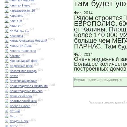
там будет ую
Капитал-Классик
1827
Капитан Немо
492
Караваевская, 26
Фев, 2014
5186
Каролина
Рядом строится 
1751
Карпаты
ЕВРОПОЛИС. 600
440
Квартет
от Калины. Площ
243
КИМа пр., д.1
более 140 000 м2
1803
Классика
больше чем МЕГ
20558
Князь Александр Невский
ПАРНАС. Там буд
2500
Коломяги-Парк
494
Константиновское
Фев, 2014
330
Космос
Очень надежный за
199
Кронштадский форт
Большое количеств
8127
Ладожский парк
построенных домов
3255
Ласточкино гнездо
2668
Лахта
714
Лахтинский разлив
14311
Ленинградская Симфония
1977
Ленинградские Вечера
606
Ленинский парк
1155
Леонтьевский мыс
Получается слишком длинный 
3913
Лесная сказка
912
Летний
1088
Лето
13190
Лондон-Парк
1823
Лотос