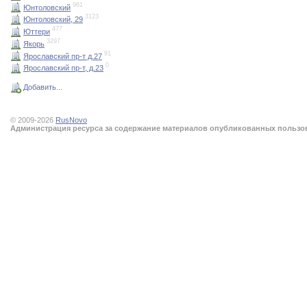
961
Юнтоловский
3123
Юнтоловский, 29
477
Юттери
3297
Якорь
91
Ярославский пр-т д.27
0
Ярославский пр-т, д.23
Добавить...
© 2009-2026
RusNovo
Администрация ресурса за содержание материалов опубликованных пользова