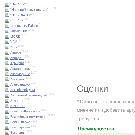
0
"На Охте"
432
"На серебряных прудах"...
0
"ПОБЕДА-Юг"
3190
CLEVER
0
Krestovsky Palace
1482
Mistola Hills
3811
MORE
580
VIVA
2160
YES
9667
Аврора
504
Аврора 2
3311
Адмирал
1533
Академ парк
1297
Аквамарин 2
1204
Акварель
450
Александрия
Оценки
0
Английский Дом
3922
Антонова-Овсеенко, 5-1
1209
Атланта
*
Оценка
- это ваше мнен
223
Атланта 2
мнение или добавить арг
4620
Бадаева/Коллонтай
21312
Балтийская жемчужина
требуется.
1516
Белый парус
1102
Богатырский
Преимущества
5043
Богатырь