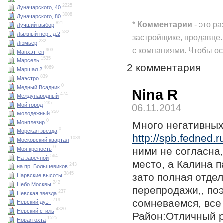
2225
Луначарского, 40
3008
Луначарского, 80
*
Комментарии
- это р
821
Лучший выбор
582
Лыжный пер., д.2
застройщике, продавце.
232
Люмьер
с компаниями. Чтобы о
903
Манхэттен
1535
Марсель
2 комментария
4069
Маршал 2
839
Маэстро
0
Медный Всадник
Nina R
474
Международный
235
Мой город
06.11.2014
359
Молодежный
0
Монплезир
Много негативных
0
Морская звезда
http://spb.fedned.r
1039
Московский квартал
0
ними не согласна
Моя крепость
564
На заречной
место, а Калина п
243
на пр. Большевиков
3845
зато полная отдел
Нарвские высоты
242
Небо Москвы
перепродажи,, по
237
Невская звезда
сомневаемся, все 
719
Невский дуэт
4320
Невский стиль
Район:Отличный р
1525
Новая охта