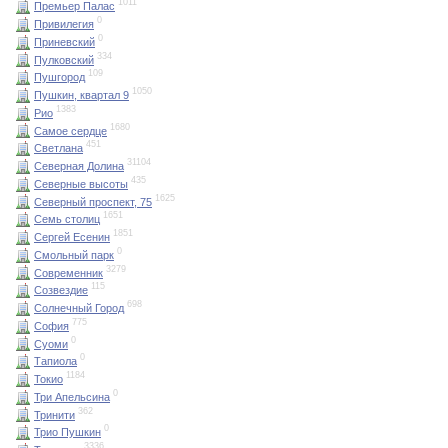
1011
Премьер Палас
0
Привилегия
0
Приневский
334
Пулковский
109
Пушгород
1050
Пушкин, квартал 9
1383
Рио
1680
Самое сердце
451
Светлана
31104
Северная Долина
435
Северные высоты
1625
Северный проспект, 75
1651
Семь столиц
1851
Сергей Есенин
0
Смольный парк
3279
Современник
115
Созвездие
698
Солнечный Город
775
София
0
Суоми
0
Тапиола
1184
Токио
0
Три Апельсина
362
Тринити
0
Трио Пушкин
3336