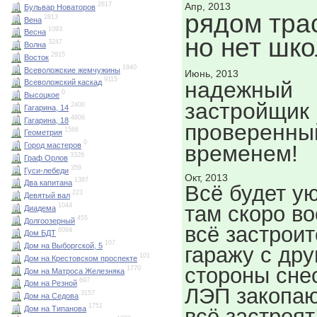
Апр, 2013
2817
Бульвар Новаторов
рядом тра
2813
Вена
1093
Весна
но нет шк
3247
Волна
2915
Восток
1940
Всеволожские жемчужины
Июнь, 2013
9115
надежный
Всеволожский каскад
0
Высоцкое
застройщик
2400
Гагарина, 14
4806
Гагарина, 18
проверенны
1566
Геометрия
0
временем!
Город мастеров
3326
Граф Орлов
359
Гуси-лебеди
Окт, 2013
1387
Два капитана
Всё будет ую
223
Девятый вал
там скоро в
1044
Диадема
455
Долгоозерный
всё застроит
6094
Дом БДТ
107
Дом на Выборгской, 5
гаражу с дру
101
Дом на Крестовском проспекте
стороны сне
1770
Дом на Матроса Железняка
697
Дом на Резной
ЛЭП закопаю
3157
Дом на Седова
1751
Дом на Типанова
всё застроят