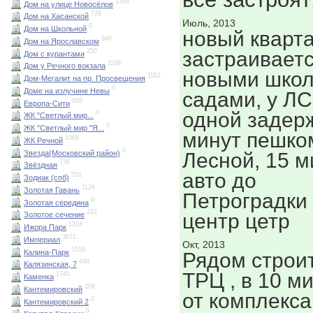
1399
Дом на улице Новосёлов
726
Дом на Хасанской
Июль, 2013
0
Дом на Школьной
новый кварт
940
Дом на Ярославском
250
застраиваетс
Дом с курантами
1196
Дом у Речного вокзала
новыми школ
1162
Дом-Мегалит на пр. Просвещения
0
Доме на излучине Невы
садами, у ЛС
659
Европа-Сити
одной задерж
0
ЖК "Светлый мир...
0
ЖК "Светлый мир "Я...
минут пешко
1068
ЖК Речной
0
Звезда(Московский район)
Лесной, 15 м
736
Звёздная
авто до
551
Зодиак (спб)
1126
Золотая Гавань
Петроградки 
0
Золотая середина
232
центр цетр
Золотое сечение
1204
Ижора Парк
3671
Империал
Окт, 2013
1518
Калина-Парк
Рядом строи
448
Калязинская, 7
ТРЦ , в 10 м
1741
Каменка
209
Кантемировский
от комплекса
0
Кантемировский 2
0