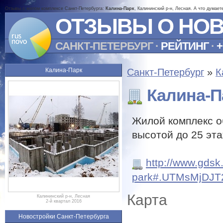
Отзывы о жилом комплексе Санкт-Петербурга:
Калина-Парк
, Калининский р-н, Лесная. А что думае
ОТЗЫВЫ О НО
САНКТ-ПЕТЕРБУРГ
·
РЕЙТИНГ
·
+
Калина-Парк
Санкт-Петербург
»
К
Калина-П
Жилой комплекс о
высотой до 25 эта
http://www.gdsk.
park#.UTMsMjDJT
Карта
Калининский р-н, Лесная
2-й квартал 2016
Новостройки Санкт-Петербурга